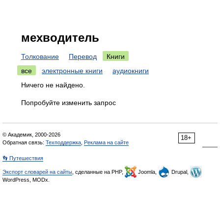
мехводитель
Толкование
Перевод
Книги
все
электронные книги
аудиокниги
Ничего не найдено.
Попробуйте изменить запрос
© Академик, 2000-2026
18+
Обратная связь:
Техподдержка
,
Реклама на сайте
👣 Путешествия
Экспорт словарей на сайты
, сделанные на PHP,
Joomla,
Drupal,
WordPress, MODx.