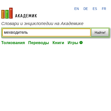
EN
DE
ES
FR
academic.ru
Словари и энциклопедии на Академике
Найти!
Толкования
Переводы
Книги
Игры ⚽