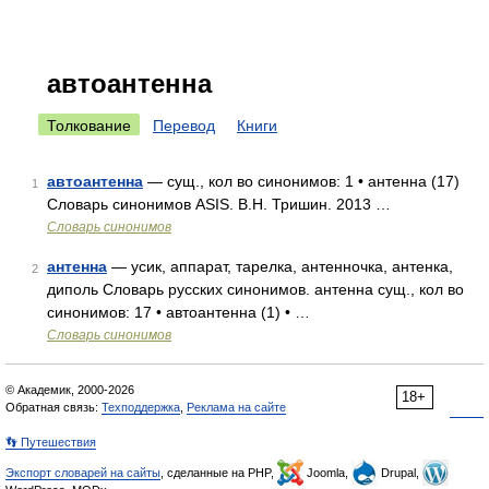
автоантенна
Толкование
Перевод
Книги
автоантенна
— сущ., кол во синонимов: 1 • антенна (17)
1
Словарь синонимов ASIS. В.Н. Тришин. 2013 …
Словарь синонимов
антенна
— усик, аппарат, тарелка, антенночка, антенка,
2
диполь Словарь русских синонимов. антенна сущ., кол во
синонимов: 17 • автоантенна (1) • …
Словарь синонимов
© Академик, 2000-2026
18+
Обратная связь:
Техподдержка
,
Реклама на сайте
👣 Путешествия
Экспорт словарей на сайты
, сделанные на PHP,
Joomla,
Drupal,