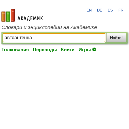
EN
DE
ES
FR
academic.ru
Словари и энциклопедии на Академике
Найти!
Толкования
Переводы
Книги
Игры ⚽