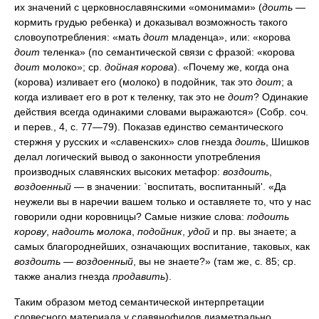
их значений с церковнославянскими «омонимами» (
доить —
кормить грудью ребенка) и доказывал возможность такого
словоупотребления: «мать
доит
младенца», или: «корова
доит
теленка» (по семантической связи с фразой: «корова
доит
молоко»; ср.
дойная корова
). «Почему же, когда она
(корова) изливает его (молоко) в подойник, так это
доит
; а
когда изливает его в рот к теленку, так это не
доит
? Одинакие
действия всегда одинакими словами выражаются» (Собр. соч.
и перев., 4, с. 77—79). Показав единство семантического
стержня у русских и «славенских» слов гнезда
доить
, Шишков
делал логический вывод о законности употребления
производных славянских высоких метафор:
воздоить
,
воздоенный —
в значении: `воспитать, воспитанный'. «Да
неужели вы в наречии вашем только и оставляете то, что у нас
говорили одни коровницы? Самые низкие слова:
подоить
корову
,
надоить молока
,
подойник
,
удой
и пр. вы знаете; а
самых благороднейших, означающих воспитание, таковых, как
воздоить — воздоенный
, вы не знаете?» (там же, с. 85; ср.
также анализ гнезда
продавить
).
Таким образом метод семантической интерпретации
словесного материала у славянофилов диаметрально