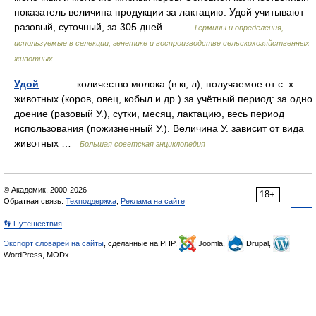
показатель величина продукции за лактацию. Удой учитывают
разовый, суточный, за 305 дней… …
Термины и определения,
используемые в селекции, генетике и воспроизводстве сельскохозяйственных
животных
Удой
— количество молока (в кг, л), получаемое от с. х.
животных (коров, овец, кобыл и др.) за учётный период: за одно
доение (разовый У.), сутки, месяц, лактацию, весь период
использования (пожизненный У.). Величина У. зависит от вида
животных …
Большая советская энциклопедия
© Академик, 2000-2026
18+
Обратная связь:
Техподдержка
,
Реклама на сайте
👣 Путешествия
Экспорт словарей на сайты
, сделанные на PHP,
Joomla,
Drupal,
WordPress, MODx.