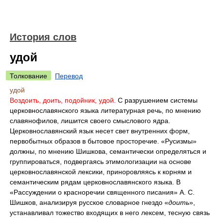
История слов
удой
Толкование
Перевод
удой
Воздоить, доить, подойник, удой.
С разрушением системы
церковнославянского языка литературная речь, по мнению
славянофилов, лишится своего смыслового ядра.
Церковнославянский язык несет свет внутренних форм,
первобытных образов в бытовое просторечие. «Русизмы»
должны, по мнению Шишкова, семантически определяться и
группироваться, подвергаясь этимологизации на основе
церковнославянской лексики, приноровляясь к корням и
семантическим рядам церковнославянского языка. В
«Рассуждении о красноречии священного писания» А. С.
Шишков, анализируя русское словарное гнездо «
доить
»,
устанавливал тожество входящих в него лексем, тесную связь