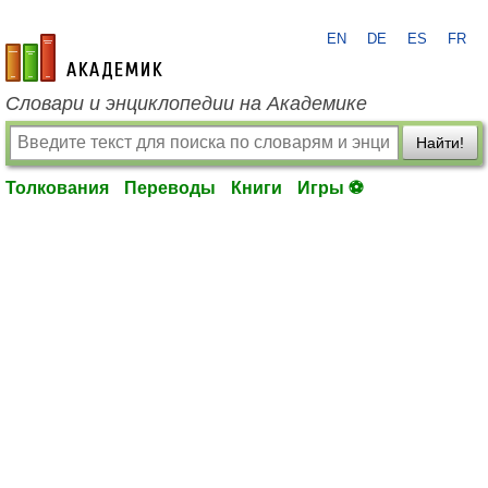
EN
DE
ES
FR
academic.ru
Словари и энциклопедии на Академике
Найти!
Толкования
Переводы
Книги
Игры ⚽