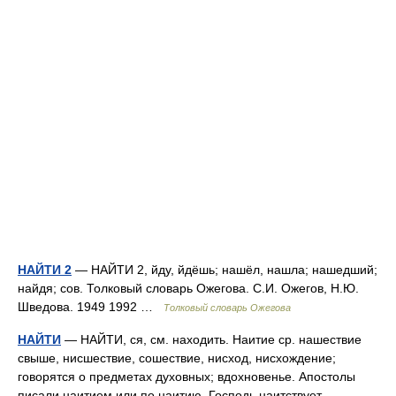
НАЙТИ 2
— НАЙТИ 2, йду, йдёшь; нашёл, нашла; нашедший;
найдя; сов. Толковый словарь Ожегова. С.И. Ожегов, Н.Ю.
Шведова. 1949 1992 …
Толковый словарь Ожегова
НАЙТИ
— НАЙТИ, ся, см. находить. Наитие ср. нашествие
свыше, нисшествие, сошествие, нисход, нисхождение;
говорятся о предметах духовных; вдохновенье. Апостолы
писали наитием или по наитию. Господь наитствует