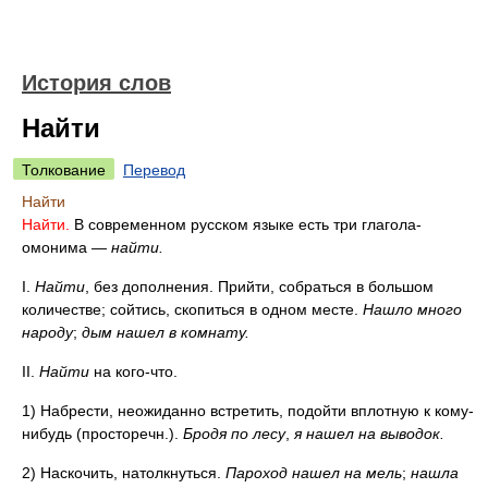
История слов
Найти
Толкование
Перевод
Найти
Найти.
В современном русском языке есть три глагола-
омонима —
найти.
I.
Найти
, без дополнения. Прийти, собраться в большом
количестве; сойтись, скопиться в одном месте.
Нашло много
народу
;
дым нашел в комнату.
II.
Найти
на кого-что.
1) Набрести, неожиданно встретить, подойти вплотную к кому-
нибудь (просторечн.).
Бродя по лесу
,
я нашел на выводок.
2) Наскочить, натолкнуться.
Пароход нашел на мель
;
нашла