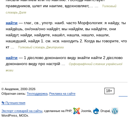
праведников, шлет им наитие, вдохновляет,… …
Толковый
словарь Даля
найти
— глаг., св., употр. наиб. часто Морфология: я найду, ты
найдёшь, он/она/оно найдёт, мы найдём, вы найдёте, они
найдут, найди, найдите, нашёл, нашла, нашло, нашли,
нашедший, найдя 1. см. нсв. находить 2. Когда вы говорите, что
кт …
Толковый словарь Дмитриева
найти
— 1 дієслово доконаного виду знайти найти 2 дієслово
доконаного виду про настрій …
Орфографічний словник української
мови
© Академик, 2000-2026
18+
Обратная связь:
Техподдержка
,
Реклама на сайте
👣 Путешествия
Экспорт словарей на сайты
, сделанные на PHP,
Joomla,
Drupal,
WordPress, MODx.