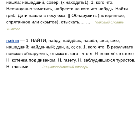
нашла; нашедший, совер. (к находить1). 1. кого что.
Неожиданно заметить, набрести на кого что нибудь. Найти
гриб. Дети нашли в лесу ежа. || Обнаружить (потерянное,
спрятанное или скрытое), отыскать.… …
Толковый словарь
Ушакова
найти
— 1. НАЙТИ, найду, найдёшь; нашёл, шла, шло;
нашедший; найденный; ден, а, о; св. 1. кого что. В результате
поисков обнаружить, отыскать кого , что л. Н. кошелёк в столе.
Н. котёнка под диваном. Н. газету. Н. заблудившихся туристов.
Н. глазами… …
Энциклопедический словарь