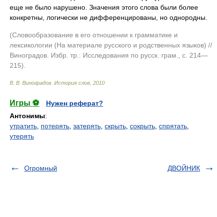
еще не было нарушено. Значения этого слова были более
конкретны, логически не дифференцированы, но однородны.
(Словообразование в его отношении к грамматике и
лексикологии (На материале русского и родственных языков) //
Виноградов. Избр. тр.: Исследования по русск. грам., с. 214—
215).
В. В. Виноградов.
История слов
,
2010
Игры ⚽
Нужен реферат?
Антонимы
:
утратить
,
потерять
,
затерять
,
скрыть
,
сокрыть
,
спрятать
,
утерять
Огромный
ДВОЙНИК