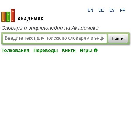
EN
DE
ES
FR
academic.ru
Словари и энциклопедии на Академике
Найти!
Толкования
Переводы
Книги
Игры ⚽