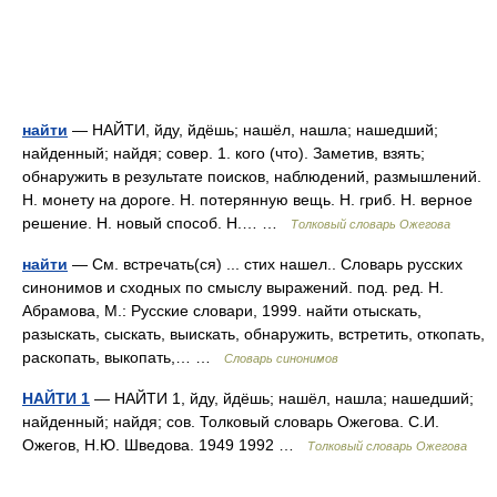
найти
— НАЙТИ, йду, йдёшь; нашёл, нашла; нашедший;
найденный; найдя; совер. 1. кого (что). Заметив, взять;
обнаружить в результате поисков, наблюдений, размышлений.
Н. монету на дороге. Н. потерянную вещь. Н. гриб. Н. верное
решение. Н. новый способ. Н.… …
Толковый словарь Ожегова
найти
— См. встречать(ся) ... стих нашел.. Словарь русских
синонимов и сходных по смыслу выражений. под. ред. Н.
Абрамова, М.: Русские словари, 1999. найти отыскать,
разыскать, сыскать, выискать, обнаружить, встретить, откопать,
раскопать, выкопать,… …
Словарь синонимов
НАЙТИ 1
— НАЙТИ 1, йду, йдёшь; нашёл, нашла; нашедший;
найденный; найдя; сов. Толковый словарь Ожегова. С.И.
Ожегов, Н.Ю. Шведова. 1949 1992 …
Толковый словарь Ожегова