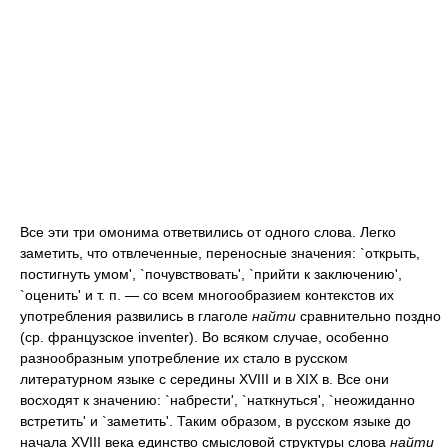
Все эти три омонима ответвились от одного слова. Легко
заметить, что отвлеченные, переносные значения: `открыть,
постигнуть умом', `почувствовать', `прийти к заключению',
`оценить' и т. п. — со всем многообразием контекстов их
употребления развились в глаголе
найти
сравнительно поздно
(ср. французское inventer). Во всяком случае, особенно
разнообразным употребление их стало в русском
литературном языке с середины XVIII и в XIX в. Все они
восходят к значению: `набрести', `наткнуться', `неожиданно
встретить' и `заметить'. Таким образом, в русском языке до
начала XVIII века единство смысловой структуры слова
найти