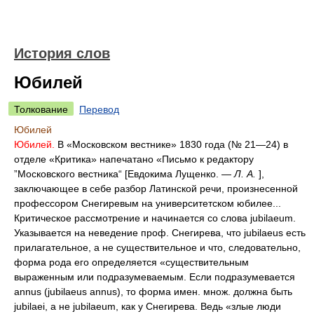
История слов
Юбилей
Толкование
Перевод
Юбилей
Юбилей.
В «Московском вестнике» 1830 года (№ 21—24) в
отделе «Критика» напечатано «Письмо к редактору
”Московского вестника“ [Евдокима Лущенко. —
Л. А.
],
заключающее в себе разбор Латинской речи, произнесенной
профессором Снегиревым на университетском юбилее...
Критическое рассмотрение и начинается со слова jubilaeum.
Указывается на неведение проф. Снегирева, что jubilaeus есть
прилагательное, а не существительное и что, следовательно,
форма рода его определяется «существительным
выраженным или подразумеваемым. Если подразумевается
annus (jubilaeus annus), то форма имен. множ. должна быть
jubilaei, а не jubilaeum, как у Снегирева. Ведь «злые люди