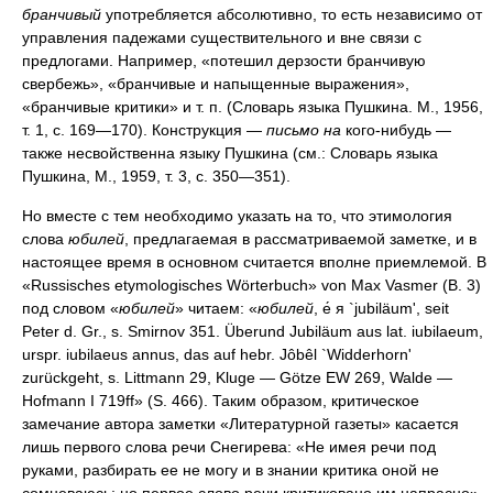
бранчивый
употребляется абсолютивно, то есть независимо от
управления падежами существительного и вне связи с
предлогами. Например, «потешил дерзости бранчивую
свербежь», «бранчивые и напыщенные выражения»,
«бранчивые критики» и т. п. (Словарь языка Пушкина. М., 1956,
т. 1, с. 169—170). Конструкция —
письмо на
кого-нибудь —
также несвойственна языку Пушкина (см.: Словарь языка
Пушкина, М., 1959, т. 3, с. 350—351).
Но вместе с тем необходимо указать на то, что этимология
слова
юбилей
, предлагаемая в рассматриваемой заметке, и в
настоящее время в основном считается вполне приемлемой. В
«Russisches etymologisches Wörterbuch» von Max Vasmer (В. 3)
под словом «
юбилей
» читаем: «
юбилей
, е́ я `jubiläum', seit
Peter d. Gr., s. Smirnov 351. Überund Jubiläum aus lat. iubilaeum,
urspr. iubilaeus annus, das auf hebr. Jôbêl `Widderhorn'
zurückgeht, s. Littmann 29, Kluge — Götze EW 269, Walde —
Hofmann I 719ff» (S. 466). Таким образом, критическое
замечание автора заметки «Литературной газеты» касается
лишь первого слова речи Снегирева: «Не имея речи под
руками, разбирать ее не могу и в знании критика оной не