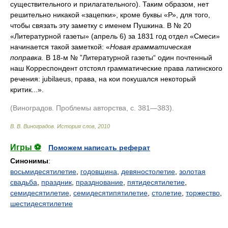
существительного и прилагательного). Таким образом, нет
решительно никакой «зацепки», кроме буквы «Р», для того,
чтобы связать эту заметку с именем Пушкина. В № 20
«Литературной газеты» (апрель 6) за 1831 год отдел «Смеси»
начинается такой заметкой: «
Новая грамматическая
поправка.
В 18-м № ”Литературной газеты“ один почтенный
наш Корреспондент отстоял грамматические права латинского
речения: jubilaeus, права, на кои покушался некоторый
критик...».
(Виноградов. Проблемы авторства, с. 381—383).
В. В. Виноградов.
История слов
,
2010
Игры ⚽
Поможем написать реферат
Синонимы
:
восьмидесятилетие
,
годовщина
,
девяностолетие
,
золотая
свадьба
,
праздник
,
празднование
,
пятидесятилетие
,
семидесятилетие
,
семидесятипятилетие
,
столетие
,
торжество
,
шестидесятилетие