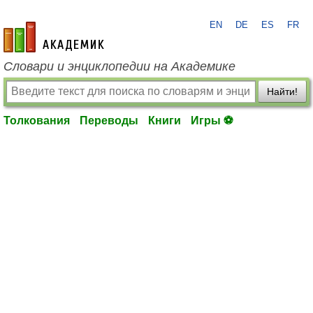
EN
DE
ES
FR
academic.ru
Словари и энциклопедии на Академике
Найти!
Толкования
Переводы
Книги
Игры ⚽