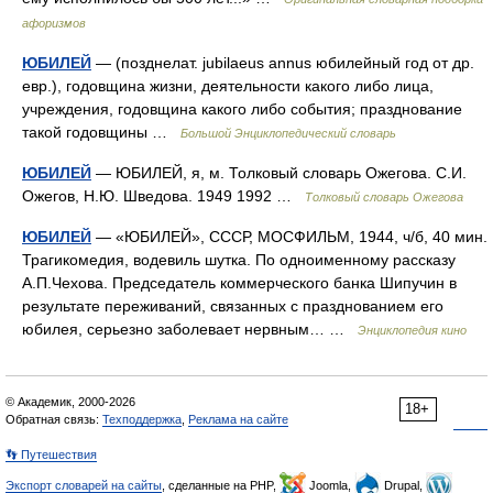
афоризмов
ЮБИЛЕЙ
— (позднелат. jubilaeus annus юбилейный год от др.
евр.), годовщина жизни, деятельности какого либо лица,
учреждения, годовщина какого либо события; празднование
такой годовщины …
Большой Энциклопедический словарь
ЮБИЛЕЙ
— ЮБИЛЕЙ, я, м. Толковый словарь Ожегова. С.И.
Ожегов, Н.Ю. Шведова. 1949 1992 …
Толковый словарь Ожегова
ЮБИЛЕЙ
— «ЮБИЛЕЙ», СССР, МОСФИЛЬМ, 1944, ч/б, 40 мин.
Трагикомедия, водевиль шутка. По одноименному рассказу
А.П.Чехова. Председатель коммерческого банка Шипучин в
результате переживаний, связанных с празднованием его
юбилея, серьезно заболевает нервным… …
Энциклопедия кино
© Академик, 2000-2026
18+
Обратная связь:
Техподдержка
,
Реклама на сайте
👣 Путешествия
Экспорт словарей на сайты
, сделанные на PHP,
Joomla,
Drupal,