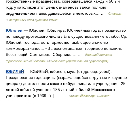
торжественные празднества, совершавшаяся каждый 50 ый
год; у католиков этот день ознаменовывался полною
индульгенциею папы, дававшейся в некоторых… …
Словарь
иностранных слов русского языка
Юбилей
— Юбилей. Юбиляръ. Юбилейный годъ, празднество
по поводу протекшаго числа лѣтъ существованія чего либо. Ср.
Юбилей, господа, есть торжество, имѣющее значеніе
коммеморативное... «Въ воспоминаніе», творимое пояснилъ
Возсіяющій. Салтыковъ. Сборникъ.… …
Большой толково-
фразеологический словарь Михельсона (оригинальная орфография)
ЮБИЛЕЙ
— ЮБИЛЕЙ, юбилея, муж. (от др. евр. yobel).
Празднование годовщины (выражающейся в круглых и крупных
цифрах) деятельности какого нибудь лица или учреждения. 25
летний юбилей ученого. 185 летний юбилей Московского
университета (в 1939 г.). ||… …
Толковый словарь Ушакова