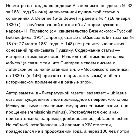
Несмотря на тождество подписи Р с подписью позднее в № 32
за 1831 год (5 июня) напечатанной пушкинской статьи о
сочинениях J. Delorme (S-te Beuve) и ранее в № 4 (16 января
1830 г.) — опубликованной статьи об «Истории русского
народа» Н. Полевого (см. свидетельство Вяземского: «Русский
Библиофил», 1914, апрель), статью в «Смеси» «Лит. газеты» №
18 (от 27 марта 1831 года, с. 148) нет решительно никаких
оснований приписывать Пушкину. Содержание статьи —
историко-этимологическое. Речь идет об этимологии слова
юбилей
(в связи с тем, что Снегирев в своем письме о
латинской речи, напечатанном в ч. 6 «Московского вестника»
на 1830 г. (с. 146) признал его прилагательным) и об его
историческом применении в разные эпохи.
Автор заметки в «Литературной газете» заявляет: «jubilaeus
есть имя существительное производное от еврейского слова.
Между разными значениями, ему присвоенными, значит оно
прощение (remissionis múnus). Употребляется оно и как
прилагательное, например, jubilaeus annus, jubilaeum festum.
Но
юбилей
, возобновленный папами в XIV столетии,
праздновался не в продолжении года, а через 100 лет, потом