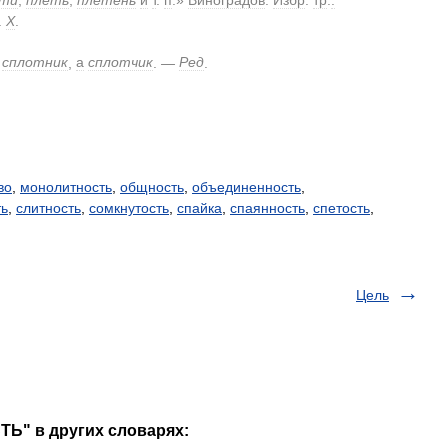
.
X
.
сплотник
,
а
сплотчик
.
—
Ред
.
во
,
монолитность
,
общность
,
объединенность
,
ть
,
слитность
,
сомкнутость
,
спайка
,
спаянность
,
спетость
,
Цель
Ь" в других словарях: