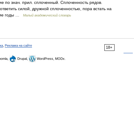
ие по знач. прил. сплоченный. Сплоченность рядов.
ответить силой, дружной сплоченностью, пора встать на
екие годы …
Малый академический словарь
ка
,
Реклама на сайте
18+
omla,
Drupal,
WordPress, MODx.