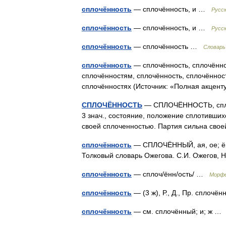
сплочённость
— сплочённость, и …
Русск
сплочённость
— сплочённость, и …
Русс
сплочённость
— сплочённость …
Словарь
сплочённость
— сплочённость, сплочённо
сплочённостям, сплочённость, сплочённос
сплочённостях (Источник: «Полная акцен
СПЛОЧЁННОСТЬ
— СПЛОЧЁННОСТЬ, сплочён
3 знач., состояние, положение сплотивши
своей сплоченностью. Партия сильна св
сплочённость
— СПЛОЧЁННЫЙ, ая, ое; ён.
Толковый словарь Ожегова. С.И. Ожегов,
сплочённость
— сплоч/ённ/ость/ …
Морфе
сплочённость
— (3 ж), Р., Д., Пр. сплоч
сплочённость
— см. сплочённый; и; ж 