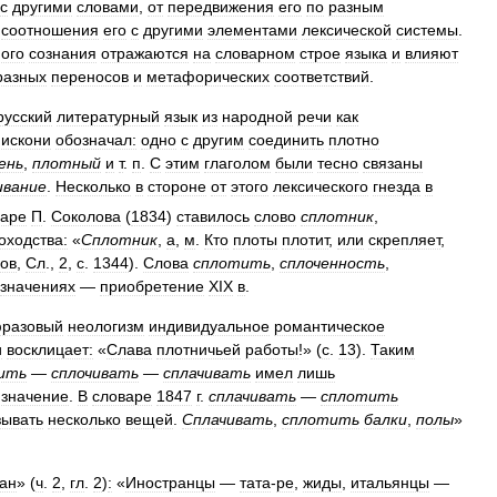
с
другими
словами
,
от
передвижения
его
по
разным
соотношения
его
с
другими
элементами
лексической
системы
.
ого
сознания
отражаются
на
словарном
строе
языка
и
влияют
разных
переносов
и
метафорических
соответствий
.
русский
литературный
язык
из
народной
речи
как
искони
обозначал:
одно
с
другим
соединить
плотно
ень
,
плотный
и
т
.
п
.
С
этим
глаголом
были
тесно
связаны
ивание
.
Несколько
в
стороне
от
этого
лексического
гнезда
в
варе
П
.
Соколова
(
1834
)
ставилось
слово
сплотник
,
оходства:
«
Сплотник
,
а
,
м
.
Кто
плоты
плотит
,
или
скрепляет
,
ов
,
Сл
.,
2
,
с
.
1344
).
Слова
сплотить
,
сплоченность
,
значениях
—
приобретение
XIX
в
.
разовый
неологизм
индивидуальное
романтическое
и
восклицает:
«
Слава
плотничьей
работы
!» (
с
.
13
).
Таким
ить
—
сплочивать
—
сплачивать
имел
лишь
значение
.
В
словаре
1847
г
.
сплачивать
—
сплотить
зывать
несколько
вещей
.
Сплачивать
,
сплотить
балки
,
полы
»
ан
» (
ч
.
2
,
гл
.
2
)
:
«
Иностранцы
—
тата
-
ре
,
жиды
,
итальянцы
—