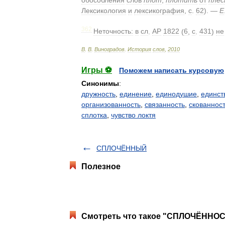
Лексикология
и
лексикография
,
с
.
62
). —
Е
362
Неточность:
в
сл
.
АР
1822
(
6
,
с
.
431
)
не
В
.
В
.
Виноградов
.
История
слов
,
2010
Игры ⚽
Поможем написать курсовую
Синонимы
:
дружность
,
единение
,
единодушие
,
единст
организованность
,
связанность
,
скованнос
сплотка
,
чувство локтя
СПЛОЧЁННЫЙ
Полезное
Смотреть что такое "СПЛОЧЁННОСТ