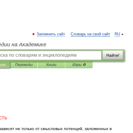
Запомнить сайт
Словарь на свой сайт
RU
едии на Академике
Найти!
ния
Переводы
Книги
Игры ⚽
СТЬ
зависят
не
только
от
смысловых
потенций
,
заложенных
в