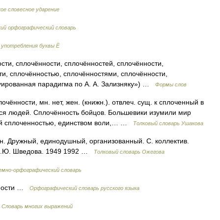
ое словесное ударение
кий орфографический словарь
 употребления буквы Ё
сти, сплочённости, сплочённостей, сплочённости,
ти, сплочённостью, сплочённостями, сплочённости,
туированная парадигма по А. А. Зализняку») …
Формы слов
ности, мн. нет, жен. (книжн.). отвлеч. сущ. к сплоченный в
хся людей. Сплочённость бойцов. Большевики изумили мир
оей сплоченностью, единством воли,… …
Толковый словарь Ушакова
 Дружный, единодушный, организованный. С. коллектив.
 Н.Ю. Шведова. 1949 1992 …
Толковый словарь Ожегова
мно-орфографический словарь
ённости …
Орфографический словарь русского языка
…
Словарь многих выражений