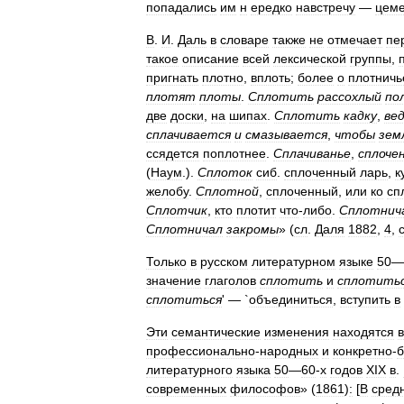
попадались
им
н
ередко
навстречу
—
цеме
В
.
И
.
Даль
в
словаре
также
не
отмечает
пе
такое
описание
всей
лексической
группы
,
пригнать
плотно
,
вплоть
;
более
о
плотничь
плотят
плоты
.
Сплотить
рассохлый
по
две
доски
,
на
шипах
.
Сплотить
кадку
,
ве
сплачивается
и
смазывается
,
чтобы
зем
ссядется
поплотнее
.
Сплачиванье
,
сплоче
(
Наум
.).
Сплоток
сиб
.
сплоченный
ларь
,
к
желобу
.
Сплотной
,
сплоченный
,
или
ко
сп
Сплотчик
,
кто
плотит
что
-
либо
.
Сплотнич
Сплотничал
закромы
» (
сл
.
Даля
1882
,
4
,
Только
в
русском
литературном
языке
50
—
значение
глаголов
сплотить
и
сплотить
сплотиться
'
—
`
объединиться
,
вступить
в
Эти
семантические
изменения
находятся
в
профессионально
-
народных
и
конкретно
-
б
литературного
языка
50
—
60
-
х
годов
XIX
в
.
современных
философов
» (
1861
)
:
[
В
сред