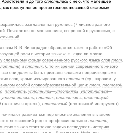
ю
Аристотеля
и
до
того
сплотилась
с
нею
,
что
малейшее
ь
,
как
преступление
против
господствовавшей
системы
»
сохранилась
озаглавленная
рукопись
(
7
листков
разного
кой
.
Печатается
по
машинописи
,
сверенной
с
рукописью
,
с
уточнений
.
словам
В
.
В
.
Виноградов
обращается
также
в
работе
«
Об
разующей
роли
в
истории
языка
»
:
«...
едва
ли
можно
му
словарному
фонду
современного
русского
языка
слов
плот
,
плотнить
)
и
плотник
.
С
точки
зрения
современного
живого
я
все
они
должны
быть
признаны
словами
непроизводными
этих
слов
,
кроме
изолированного
плотина
(
ср
.,
впрочем
,
у
началом
особой
словообразовательной
цепи:
плот
,
плотовой
,
о
,
плотнеть
,
уплотнить
—
уплотнять
,
уплотниться
—
,
уплотненность
;
плотник
,
плотничать
,
плотницкий
—
й
(
плотничья
артель
),
плотничный
(
плотничный
инструмент
).
.
начинают
развиваться
пер
еносные
значения
в
глаголе
этот
лексический
ряд
от
профессиональных
плотить
,
янских
языков
стоит
также
задача
исследовать
историю
сти
,
плеть
,
плетень
и
т
.
п
.»
Виноградов
.
Избр
.
тр
.
: