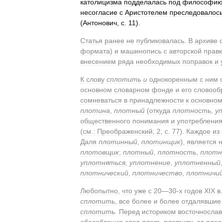
католицизма
подделалась
под
философи
несогласие
с
Аристотелем
преследовалос
(
Антонович
,
с
.
11
).
Статья
ранее
не
публиковалась
.
В
архиве
формата
)
и
машинопись
с
авторской
прав
внесением
ряда
необходимых
поправок
и
К
слову
сплотить
и
однокоренным
с
ним
основном
словарном
фонде
и
его
словооб
сомневаться
в
принадлежности
к
основно
плотина
,
плотный
(
откуда
плотность
,
у
общественного
понимания
и
употреблени
(
см
.
:
Преображенский
,
2
,
с
.
77
).
Каждое
из
Даля
плотинный
,
плотинщик
),
является
плотовщик
;
плотный
,
плотность
,
плотн
уплотняться
,
уплотнение
,
уплотненный
плотнический
,
плотничество
,
плотничи
Любопытно
,
что
уже
с
20
—
30
-
х
годов
XIX
в
сплотить
,
все
более
и
более
отдалявшие
сплотить
.
Перед
историком
восточнослав
обособления
слов
плот
,
плотить
от
пле