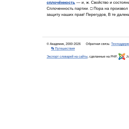
сплочённость
— и, ж. Свойство и состоян
Сплоченность партии. □ Пора на произвол 
защиту наших прав! Перегудов, В те дал
© Академик, 2000-2026
Обратная связь:
Техподдерж
👣 Путешествия
Экспорт словарей на сайты
, сделанные на PHP,
Jo