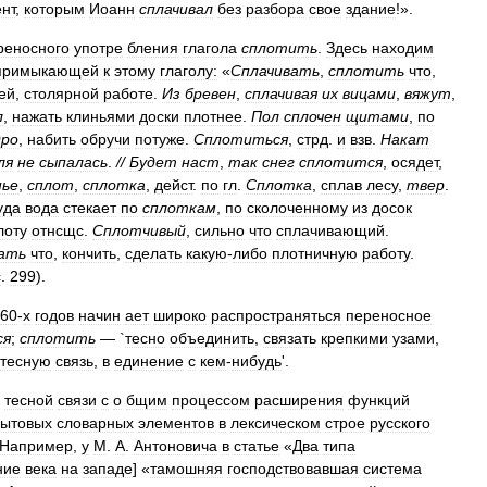
нт
,
которым
Иоанн
сплачивал
без
разбора
свое
здание
!».
реносного
употре
бления
глагола
сплотить
.
Здесь
находим
примыкающей
к
этому
глаголу:
«
Сплачивать
,
сплотить
что
,
ей
,
столярной
работе
.
Из
бревен
,
сплачивая
их
вицами
,
вяжут
,
л
,
нажать
клиньями
доски
плотнее
.
Пол
сплочен
щитами
,
по
дро
,
набить
обручи
потуже
.
Сплотиться
,
стрд
.
и
взв
.
Накат
ля
не
сыпалась
.
//
Будет
наст
,
так
снег
сплотится
,
осядет
,
нье
,
сплот
,
сплотка
,
дейст
.
по
гл
.
Сплотка
,
сплав
лесу
,
твер
.
уда
вода
стекает
по
сплоткам
,
по
сколоченному
из
досок
лоту
отнсщс
.
Сплотчивый
,
сильно
что
сплачивающий
.
ать
что
,
кончить
,
сделать
какую
-
либо
плотничную
работу
.
с
.
299
).
60
-
х
годов
начин
ает
широко
распространяться
переносное
ся
;
сплотить
—
`
тесно
объединить
,
связать
крепкими
узами
,
тесную
связь
,
в
единение
с
кем
-
нибудь
'.
тесной
связи
с
о
бщим
процессом
расширения
функций
ытовых
словарных
элементов
в
лексическом
строе
русского
Например
,
у
М
.
А
.
Антоновича
в
статье
«
Два
типа
ние
века
на
западе
] «
тамошняя
господствовавшая
система