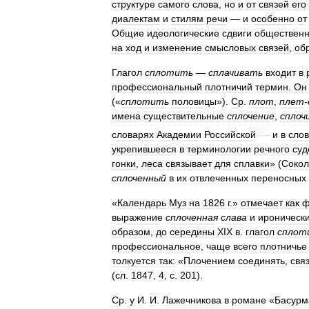
структуре
самого
слова
,
но
и
от
связей
его
диалектам
и
стилям
речи
—
и
особенно
от
Общие
идеологические
сдвиги
общественн
на
ход
и
изменение
смысловых
связей
,
об
Глагол
сплотить
—
сплачивать
входит
в
профессиональный
плотничий
термин
.
Он
(«
сплотить
половицы
»).
Ср
.
плот
,
плет
-
имена
существительные
сплочение
,
сплоч
362
словарях
Академии
Российской
и
в
сло
укрепившееся
в
терминологии
речного
суд
гонки
,
леса
связывает
для
сплавки
» (
Сокол
сплоченный
в
их
отвлеченных
переносных
«
Календарь
Муз
на
1826
г
.»
отмечает
как
ф
выражение
сплоченная
слава
и
ироническ
образом
,
до
середины
XIX
в
.
глагол
сплот
профессиональное
,
чаще
всего
плотничье
толкуется
так:
«
Плочением
соединять
,
свя
(
cл
.
1847
,
4
,
с
.
201
).
Ср
.
у
И
.
И
.
Лажечникова
в
романе
«
Басурм