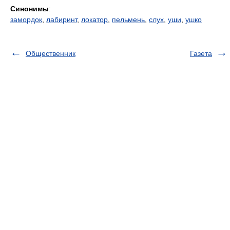
Синонимы
:
замордок
,
лабиринт
,
локатор
,
пельмень
,
слух
,
уши
,
ушко
Общественник
Газета