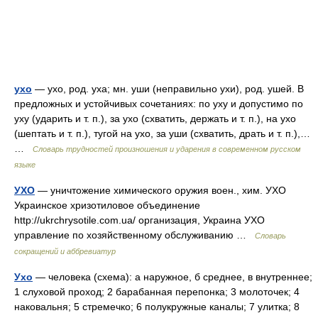
ухо
— ухо, род. уха; мн. уши (неправильно ухи), род. ушей. В
предложных и устойчивых сочетаниях: по уху и допустимо по
уху (ударить и т. п.), за ухо (схватить, держать и т. п.), на ухо
(шептать и т. п.), тугой на ухо, за уши (схватить, драть и т. п.),…
…
Словарь трудностей произношения и ударения в современном русском
языке
УХО
— уничтожение химического оружия воен., хим. УХО
Украинское хризотиловое объединение
http://ukrchrysotile.com.ua/​ организация, Украина УХО
управление по хозяйственному обслуживанию …
Словарь
сокращений и аббревиатур
Ухо
— человека (схема): а наружное, б среднее, в внутреннее;
1 слуховой проход; 2 барабанная перепонка; 3 молоточек; 4
наковальня; 5 стремечко; 6 полукружные каналы; 7 улитка; 8