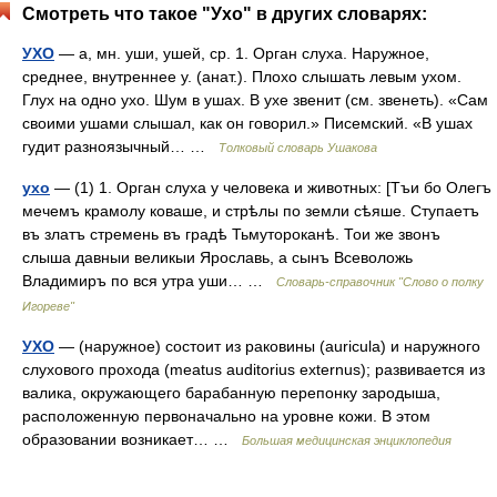
Смотреть что такое "Ухо" в других словарях:
УХО
— а, мн. уши, ушей, ср. 1. Орган слуха. Наружное,
среднее, внутреннее у. (анат.). Плохо слышать левым ухом.
Глух на одно ухо. Шум в ушах. В ухе звенит (см. звенеть). «Сам
своими ушами слышал, как он говорил.» Писемский. «В ушах
гудит разноязычный… …
Толковый словарь Ушакова
ухо
— (1) 1. Орган слуха у человека и животных: [Тъи бо Олегъ
мечемъ крамолу коваше, и стрѣлы по земли сѣяше. Ступаетъ
въ златъ стремень въ градѣ Тьмутороканѣ. Тои же звонъ
слыша давныи великыи Ярославь, а сынъ Всеволожь
Владимиръ по вся утра уши… …
Словарь-справочник "Слово о полку
Игореве"
УХО
— (наружное) состоит из раковины (auricula) и наружного
слухового прохода (meatus auditorius externus); развивается из
валика, окружающего барабанную перепонку зародыша,
расположенную первоначально на уровне кожи. В этом
образовании возникает… …
Большая медицинская энциклопедия