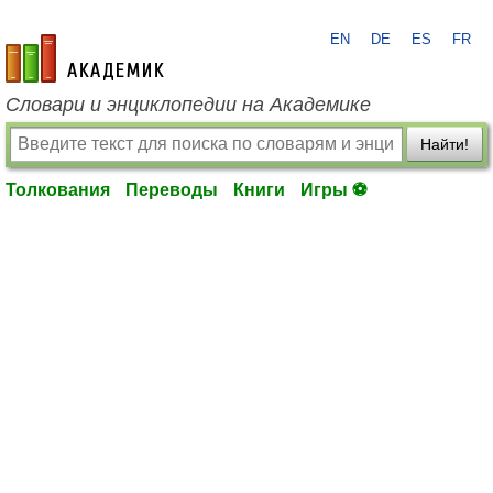
EN
DE
ES
FR
academic.ru
Словари и энциклопедии на Академике
Найти!
Толкования
Переводы
Книги
Игры ⚽