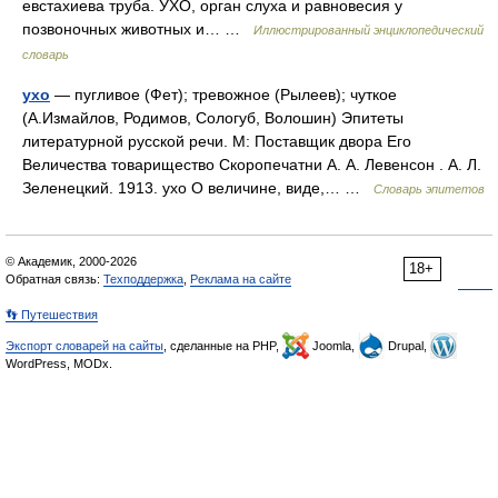
евстахиева труба. УХО, орган слуха и равновесия у
позвоночных животных и… …
Иллюстрированный энциклопедический
словарь
ухо
— пугливое (Фет); тревожное (Рылеев); чуткое
(А.Измайлов, Родимов, Сологуб, Волошин) Эпитеты
литературной русской речи. М: Поставщик двора Его
Величества товарищество Скоропечатни А. А. Левенсон . А. Л.
Зеленецкий. 1913. ухо О величине, виде,… …
Словарь эпитетов
© Академик, 2000-2026
18+
Обратная связь:
Техподдержка
,
Реклама на сайте
👣 Путешествия
Экспорт словарей на сайты
, сделанные на PHP,
Joomla,
Drupal,
WordPress, MODx.