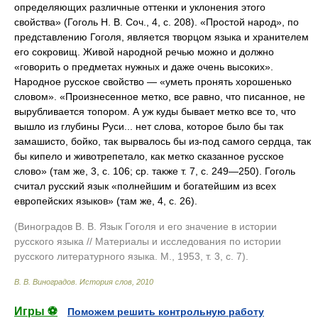
определяющих различные оттенки и уклонения этого
свойства» (Гоголь Н. В. Соч., 4, с. 208). «Простой народ», по
представлению Гоголя, является творцом языка и хранителем
его сокровищ. Живой народной речью можно и должно
«говорить о предметах нужных и даже очень высоких».
Народное русское свойство — «уметь пронять хорошенько
словом». «Произнесенное метко, все равно, что писанное, не
вырубливается топором. А уж куды бывает метко все то, что
вышло из глубины Руси... нет слова, которое было бы так
замашисто, бойко, так вырвалось бы из-под самого сердца, так
бы кипело и животрепетало, как метко сказанное русское
слово» (там же, 3, с. 106; ср. также т. 7, с. 249—250). Гоголь
считал русский язык «полнейшим и богатейшим из всех
европейских языков» (там же, 4, с. 26).
(Виноградов В. В. Язык Гоголя и его значение в истории
русского языка // Материалы и исследования по истории
русского литературного языка. М., 1953, т. 3, с. 7).
В. В. Виноградов.
История слов
,
2010
Игры ⚽
Поможем решить контрольную работу