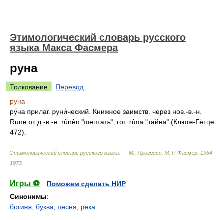
Этимологический словарь русского
языка Макса Фасмера
руна
Толкование
Перевод
руна
ру́на
прилаг. руни́ческий. Книжное заимств. через нов.-в.-н.
Runе от д.-в.-н. rûnên "шептать", гот. rûnа "тайна" (Клюге-Гётце
472).
Этимологический словарь русского языка. — М.: Прогресс
.
М. Р. Фасмер
.
1964—
1973
.
Игры ⚽
Поможем сделать НИР
Синонимы
:
богиня
,
буква
,
песня
,
река