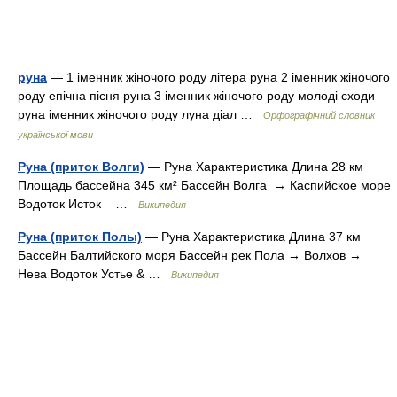
руна
— 1 іменник жіночого роду літера руна 2 іменник жіночого
роду епічна пісня руна 3 іменник жіночого роду молоді сходи
руна іменник жіночого роду луна діал …
Орфографічний словник
української мови
Руна (приток Волги)
— Руна Характеристика Длина 28 км
Площадь бассейна 345 км² Бассейн Волга → Каспийское море
Водоток Исток …
Википедия
Руна (приток Полы)
— Руна Характеристика Длина 37 км
Бассейн Балтийского моря Бассейн рек Пола → Волхов →
Нева Водоток Устье & …
Википедия