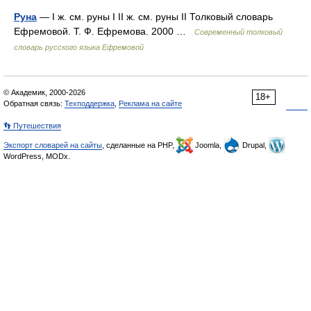
Руна
— I ж. см. руны I II ж. см. руны II Толковый словарь
Ефремовой. Т. Ф. Ефремова. 2000 …
Современный толковый
словарь русского языка Ефремовой
© Академик, 2000-2026
18+
Обратная связь:
Техподдержка
,
Реклама на сайте
👣 Путешествия
Экспорт словарей на сайты
, сделанные на PHP,
Joomla,
Drupal,
WordPress, MODx.