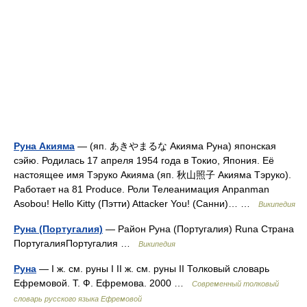
Руна Акияма
— (яп. あきやまるな Акияма Руна) японская
сэйю. Родилась 17 апреля 1954 года в Токио, Япония. Её
настоящее имя Тэруко Акияма (яп. 秋山照子 Акияма Тэруко).
Работает на 81 Produce. Роли Телеанимация Anpanman
Asobou! Hello Kitty (Пэтти) Attacker You! (Санни)… …
Википедия
Руна (Португалия)
— Район Руна (Португалия) Runa Страна
ПортугалияПортугалия …
Википедия
Руна
— I ж. см. руны I II ж. см. руны II Толковый словарь
Ефремовой. Т. Ф. Ефремова. 2000 …
Современный толковый
словарь русского языка Ефремовой