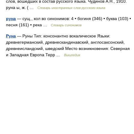
слов, вошедших в состав русского языка. Чудинов А.Н., 1910.
руна ы, ж. ( …
Словарь иностранных слов русского языка
руна
— сущ., кол во синонимов: 4 • богиня (346) • буква (103) •
песня (161) • река …
Словарь синонимов
Руна
— Руны Тип: консонантно вокалическое Языки:
древнегерманский, древнескандинавский, англосаксонский,
древнеисландский, шведский Место возникновения: Северная
и Западная Европа Терр …
Википедия