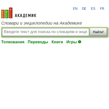
EN
DE
ES
FR
academic.ru
Словари и энциклопедии на Академике
Найти!
Толкования
Переводы
Книги
Игры ⚽