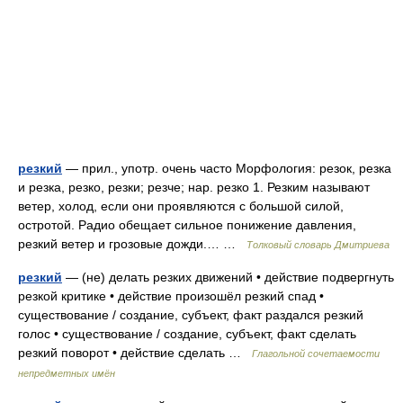
резкий
— прил., употр. очень часто Морфология: резок, резка
и резка, резко, резки; резче; нар. резко 1. Резким называют
ветер, холод, если они проявляются с большой силой,
остротой. Радио обещает сильное понижение давления,
резкий ветер и грозовые дожди.… …
Толковый словарь Дмитриева
резкий
— (не) делать резких движений • действие подвергнуть
резкой критике • действие произошёл резкий спад •
существование / создание, субъект, факт раздался резкий
голос • существование / создание, субъект, факт сделать
резкий поворот • действие сделать …
Глагольной сочетаемости
непредметных имён