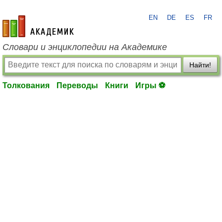
EN
DE
ES
FR
academic.ru
Словари и энциклопедии на Академике
Найти!
Толкования
Переводы
Книги
Игры ⚽