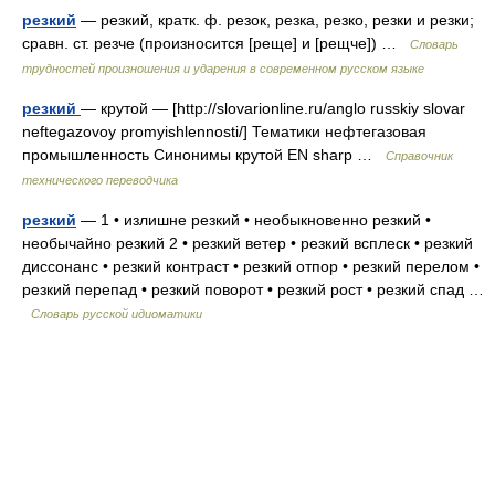
резкий
— резкий, кратк. ф. резок, резка, резко, резки и резки;
сравн. ст. резче (произносится [реще] и [рещче]) …
Словарь
трудностей произношения и ударения в современном русском языке
резкий
— крутой — [http://slovarionline.ru/anglo russkiy slovar
neftegazovoy promyishlennosti/] Тематики нефтегазовая
промышленность Синонимы крутой EN sharp …
Справочник
технического переводчика
резкий
— 1 • излишне резкий • необыкновенно резкий •
необычайно резкий 2 • резкий ветер • резкий всплеск • резкий
диссонанс • резкий контраст • резкий отпор • резкий перелом •
резкий перепад • резкий поворот • резкий рост • резкий спад …
Словарь русской идиоматики