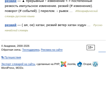
резкий
— ▲ прерывный ↑ изменение < > постепенный
резкость импульсное изменение. резкий (# изменение).
поворот (# событий). | перелом. ↓ рывок …
Идеографический
словарь русского языка
резкий
— ( ая, ое) хатан; резкий ветер хатан хэдун …
Русско-
нанайский словарь
© Академик, 2000-2026
18+
Обратная связь:
Техподдержка
,
Реклама на сайте
👣 Путешествия
Экспорт словарей на сайты
, сделанные на PHP,
Joomla,
Drupal,
WordPress, MODx.