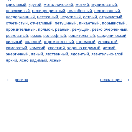
крикливый
,
крутой
,
металлический
,
меткий
,
мужиковатый
,
невежливый
,
нелицеприятный
,
нелюбезный
,
неотесанный
,
несдержанный
,
нетесаный
,
неучтивый
,
острый
,
отрывистый
,
отчетистый
,
отчетливый
,
петушиный
,
пикантный
,
порывистый
,
пронзительный
,
прямой
,
рваный
,
режущий
,
резко очерченный
,
резковатый
,
резок
,
рельефный
,
решительный
,
сардонический
,
сильный
,
соленый
,
стремительный
,
стремный
,
угловатый
,
хамоватый
,
хамский
,
хлесткий
,
хорошо видимый
,
четкий
,
энергичный
,
явный
,
явственный
,
ядовитый
,
язвительно-злой
,
яркий
,
ясно видимый
,
ясный
резина
резолюция