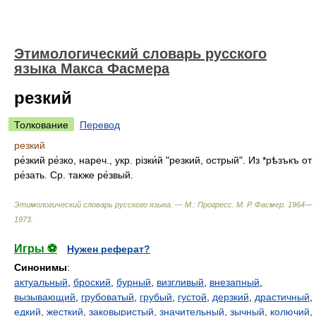
Этимологический словарь русского
языка Макса Фасмера
резкий
Толкование
Перевод
резкий
ре́зкий
ре́зко, нареч., укр. рiзки́й "резкий, острый". Из *рѣзъкъ от
ре́зать. Ср. также ре́звый.
Этимологический словарь русского языка. — М.: Прогресс
.
М. Р. Фасмер
.
1964—
1973
.
Игры ⚽
Нужен реферат?
Синонимы
:
актуальный
,
броский
,
бурный
,
визгливый
,
внезапный
,
вызывающий
,
грубоватый
,
грубый
,
густой
,
дерзкий
,
драстичный
,
едкий
,
жесткий
,
заковыристый
,
значительный
,
зычный
,
колючий
,