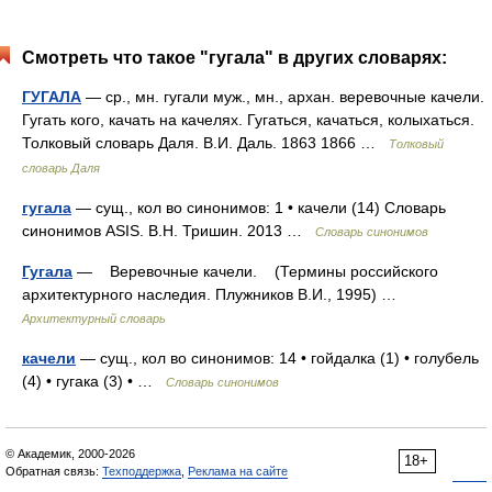
Смотреть что такое "гугала" в других словарях:
ГУГАЛА
— ср., мн. гугали муж., мн., архан. веревочные качели.
Гугать кого, качать на качелях. Гугаться, качаться, колыхаться.
Толковый словарь Даля. В.И. Даль. 1863 1866 …
Толковый
словарь Даля
гугала
— сущ., кол во синонимов: 1 • качели (14) Словарь
синонимов ASIS. В.Н. Тришин. 2013 …
Словарь синонимов
Гугала
— Веревочные качели. (Термины российского
архитектурного наследия. Плужников В.И., 1995) …
Архитектурный словарь
качели
— сущ., кол во синонимов: 14 • гойдалка (1) • голубель
(4) • гугака (3) • …
Словарь синонимов
© Академик, 2000-2026
18+
Обратная связь:
Техподдержка
,
Реклама на сайте