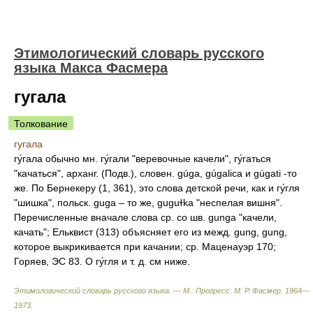
Этимологический словарь русского
языка Макса Фасмера
гугала
Толкование
гугала
гу́гала
обычно мн. гу́гали "веревочные качели", гу́гаться
"качаться", арханг. (Подв.), словен. gúga, gúgalica и gúgati -то
же. По Бернекеру (1, 361), это слова детской речи, как и гу́гля
"шишка", польск. guga – то же, guguɫka "неспелая вишня".
Перечисленные вначале слова ср. со шв. gunga "качели,
качать"; Ельквист (313) объясняет его из межд. gung, gung,
которое выкрикивается при качании; ср. Маценауэр 170;
Горяев, ЭС 83. О гу́гля и т. д. см ниже.
Этимологический словарь русского языка. — М.: Прогресс
.
М. Р. Фасмер
.
1964—
1973
.