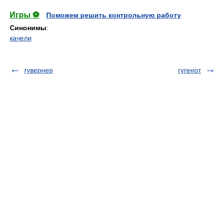
Игры ⚽
Поможем решить контрольную работу
Синонимы
:
качели
гувернер
гугенот