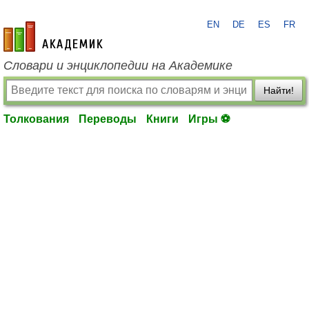
EN
DE
ES
FR
academic.ru
Словари и энциклопедии на Академике
Найти!
Толкования
Переводы
Книги
Игры ⚽