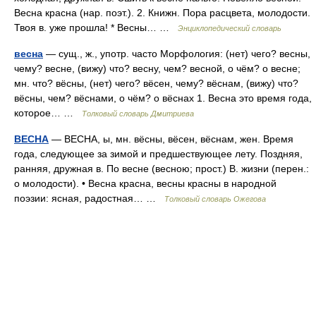
Весна красна (нар. поэт.). 2. Книжн. Пора расцвета, молодости.
Твоя в. уже прошла! * Весны… …
Энциклопедический словарь
весна
— сущ., ж., употр. часто Морфология: (нет) чего? весны,
чему? весне, (вижу) что? весну, чем? весной, о чём? о весне;
мн. что? вёсны, (нет) чего? вёсен, чему? вёснам, (вижу) что?
вёсны, чем? вёснами, о чём? о вёснах 1. Весна это время года,
которое… …
Толковый словарь Дмитриева
ВЕСНА
— ВЕСНА, ы, мн. вёсны, вёсен, вёснам, жен. Время
года, следующее за зимой и предшествующее лету. Поздняя,
ранняя, дружная в. По весне (весною; прост.) В. жизни (перен.:
о молодости). • Весна красна, весны красны в народной
поэзии: ясная, радостная… …
Толковый словарь Ожегова