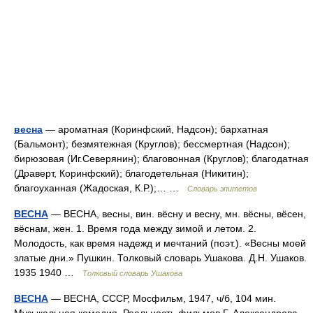
весна
— ароматная (Коринфский, Надсон); бархатная
(Бальмонт); безмятежная (Круглов); бессмертная (Надсон);
бирюзовая (Иг.Северянин); благовонная (Круглов); благодатная
(Драверт, Коринфский); благодетельная (Никитин);
благоуханная (Жадоская, К.Р.);… …
Словарь эпитетов
ВЕСНА
— ВЕСНА, весны, вин. вёсну и весну, мн. вёсны, вёсен,
вёснам, жен. 1. Время года между зимой и летом. 2.
Молодость, как время надежд и мечтаний (поэт.). «Весны моей
златые дни.» Пушкин. Толковый словарь Ушакова. Д.Н. Ушаков.
1935 1940 …
Толковый словарь Ушакова
ВЕСНА
— ВЕСНА, СССР, Мосфильм, 1947, ч/б, 104 мин.