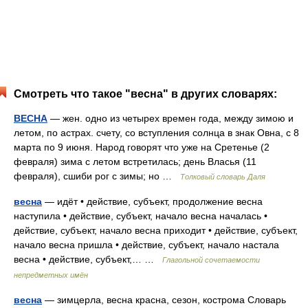
Смотреть что такое "весна" в других словарях:
ВЕСНА
— жен. одно из четырех времен года, между зимою и
летом, по астрах. счету, со вступления солнца в знак Овна, с 8
марта по 9 июня. Народ говорят что уже на Сретенье (2
февраля) зима с летом встретилась; день Власья (11
февраля), сшиби рог с зимы; но …
Толковый словарь Даля
весна
— идёт • действие, субъект, продолжение весна
наступила • действие, субъект, начало весна началась •
действие, субъект, начало весна приходит • действие, субъект,
начало весна пришла • действие, субъект, начало настала
весна • действие, субъект,… …
Глагольной сочетаемости
непредметных имён
весна
— зимцерла, весна красна, сезон, кострома Словарь