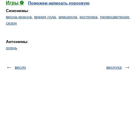
Игры ⚽
Поможем написать курсовую
Синонимы
:
весна-красна
,
время года
,
зимцерла
,
кострома
,
первоцветение
,
сезон
Антонимы
:
осень
весло
веснуха