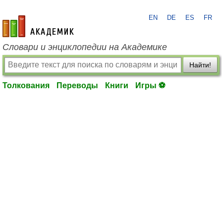
EN
DE
ES
FR
academic.ru
Словари и энциклопедии на Академике
Найти!
Толкования
Переводы
Книги
Игры ⚽