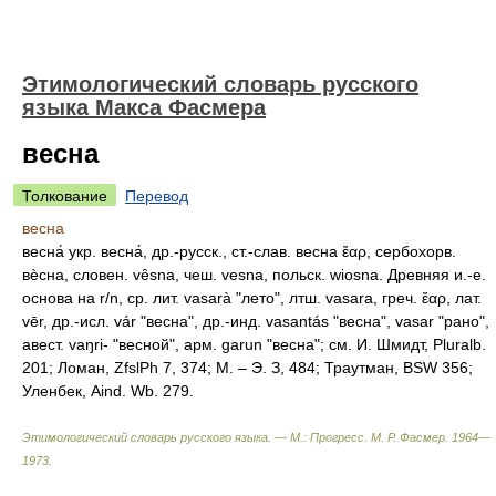
Этимологический словарь русского
языка Макса Фасмера
весна
Толкование
Перевод
весна
весна́
укр. весна́, др.-русск., ст.-слав. весна ἔαρ, сербохорв.
вѐсна, словен. vȇsna, чеш. vesna, польск. wiosna. Древняя и.-е.
основа на r/n, ср. лит. vasarà "лето", лтш. vasara, греч. ἔαρ, лат.
vēr, др.-исл. vár "весна", др.-инд. vasantás "весна", vasar "рано",
авест. vaŋri- "весной", арм. garun "весна"; см. И. Шмидт, Pluralb.
201; Ломан, ZfslPh 7, 374; М. – Э. З, 484; Траутман, BSW 356;
Уленбек, Aind. Wb. 279.
Этимологический словарь русского языка. — М.: Прогресс
.
М. Р. Фасмер
.
1964—
1973
.