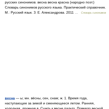
русских синонимов. весна весна красна (народно поэт.)
Словарь синонимов русского языка. Практический справочник.
М.: Русский язык. З. Е. Александрова. 2011 …
Словарь синонимов
весна
— ы; мн. вёсны, сен, снам; ж. 1. Время года,
наступающее за зимой и сменяющееся летом. Ранняя,
холодная, дружная в. Сшить к весне пальто. Повеяло весной.