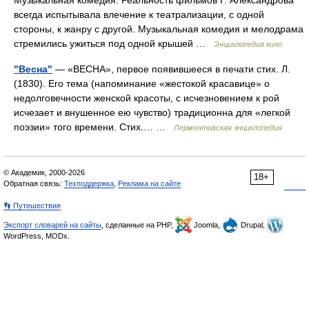
Музыкальная комедия. Реальность фильмов Г. Александрова
всегда испытывала влечение к театрализации, с одной
стороны, к жанру с другой. Музыкальная комедия и мелодрама
стремились ужиться под одной крышей …
Энциклопедия кино
"Весна"
— «ВЕСНА», первое появившееся в печати стих. Л.
(1830). Его тема (напоминание «жестокой красавице» о
недолговечности женской красоты, с исчезновением к рой
исчезает и внушенное ею чувство) традиционна для «легкой
поэзии» того времени. Стих.… …
Лермонтовская энциклопедия
© Академик, 2000-2026
18+
Обратная связь:
Техподдержка
,
Реклама на сайте
👣 Путешествия
Экспорт словарей на сайты
, сделанные на PHP,
Joomla,
Drupal,
WordPress, MODx.