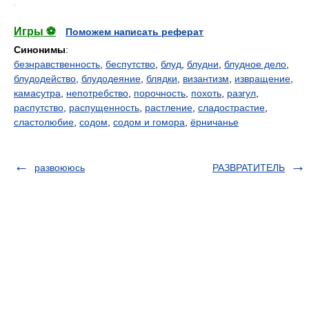
.
Игры ⚽
Поможем написать реферат
Синонимы
:
безнравственность
,
беспутство
,
блуд
,
блудни
,
блудное дело
,
блудодейство
,
блудодеяние
,
блядки
,
византизм
,
извращение
,
камасутра
,
непотребство
,
порочность
,
похоть
,
разгул
,
распутство
,
распущенность
,
растление
,
сладострастие
,
сластолюбие
,
содом
,
содом и гомора
,
ёрничанье
развоююсь
РАЗВРАТИТЕЛЬ