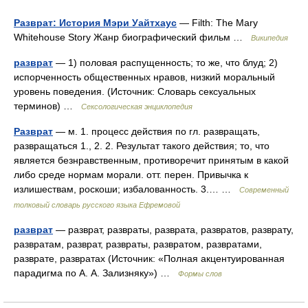
Разврат: История Мэри Уайтхаус
— Filth: The Mary
Whitehouse Story Жанр биографический фильм …
Википедия
разврат
— 1) половая распущенность; то же, что блуд; 2)
испорченность общественных нравов, низкий моральный
уровень поведения. (Источник: Словарь сексуальных
терминов) …
Сексологическая энциклопедия
Разврат
— м. 1. процесс действия по гл. развращать,
развращаться 1., 2. 2. Результат такого действия; то, что
является безнравственным, противоречит принятым в какой
либо среде нормам морали. отт. перен. Привычка к
излишествам, роскоши; избалованность. 3.… …
Современный
толковый словарь русского языка Ефремовой
разврат
— разврат, развраты, разврата, развратов, разврату,
развратам, разврат, развраты, развратом, развратами,
разврате, развратах (Источник: «Полная акцентуированная
парадигма по А. А. Зализняку») …
Формы слов