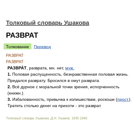
Толковый словарь Ушакова
РАЗВРАТ
Толкование
Перевод
РАЗВРАТ
РАЗВРАТ
РАЗВРА́Т
, разврата, мн. нет,
муж.
1.
Половая распущенность, безнравственная половая жизнь.
Предался разврату. Бросился в омут разврата.
2.
Всё дурное с моральной точки зрения, испорченность
(книжн.).
3.
Избалованность, привычка к излишествам, роскоши (
прост.
).
Тратить столько денег на прихоти - это разврат.
Толковый словарь Ушакова
.
Д.Н. Ушаков.
1935-1940
.