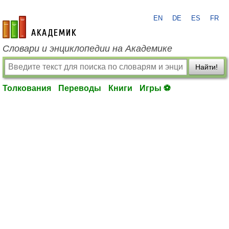
EN
DE
ES
FR
academic.ru
Словари и энциклопедии на Академике
Найти!
Толкования
Переводы
Книги
Игры ⚽