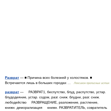
Разврат
— ■ Причина всех болезней у холостяков. ■
Встречается лишь в больших городах …
Лексикон прописных истин
разврат
— РАЗВРАТ1, беспутство, блуд, распутство, устар.
блудодеяние, устар. содом, разг. сниж. блудни, разг. сниж.
любодейство РАЗВРАЩЕНИЕ, разложение, растление,
книжн. деморализация книжн. РАЗВРАТИТЕЛЬ, совратитель