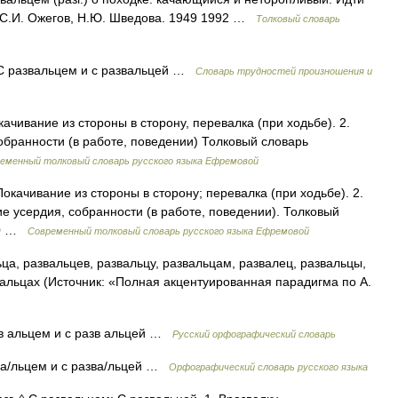
. С.И. Ожегов, Н.Ю. Шведова. 1949 1992 …
Толковый словарь
. С развальцем и с развальцей …
Словарь трудностей произношения и
окачивание из стороны в сторону, перевалка (при ходьбе). 2.
собранности (в работе, поведении) Толковый словарь
еменный толковый словарь русского языка Ефремовой
Покачивание из стороны в сторону; перевалка (при ходьбе). 2.
ие усердия, собранности (в работе, поведении). Толковый
000 …
Современный толковый словарь русского языка Ефремовой
ца, развальцев, развальцу, развальцам, развалец, развальцы,
вальцах (Источник: «Полная акцентуированная парадигма по А.
зв альцем и с разв альцей …
Русский орфографический словарь
зва/льцем и с разва/льцей …
Орфографический словарь русского языка