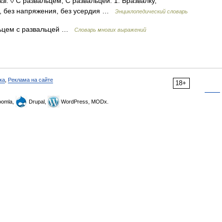
зг. ◊ С развальцем; С развальцей. 1. Вразвалку,
, без напряжения, без усердия …
Энциклопедический словарь
альцем с развальцей …
Словарь многих выражений
ка
,
Реклама на сайте
18+
omla,
Drupal,
WordPress, MODx.