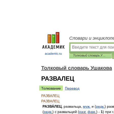
Словари и энциклоп
academic.ru
Толковый словарь Ушакова
Толковый словарь Ушакова
РАЗВАЛЕЦ
Толкование
Перевод
РАЗВАЛЕЦ
РАЗВАЛЕЦ
РАЗВА́ЛЕЦ
,
развальца
,
муж
.
и
(
редк
.
)
раз
(
редк
.
)
с
развальцей
(
разг
.
фам
.
) -
1
)
при
г