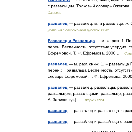
с развальцем. Толковый словарь Ожегова
Ожегова
развалец
— развалец, м. и развальца, ж
ударения в современном русском языке
Развалец и Развальца
— м. ж. разг. 1. П
перен. Беспечность, отсутствие усердия, 
Ефремовой. Т. Ф. Ефремова. 2000 …
Совр
развалец
— м. разг. сниж. 1. = развальца 
перен.; = развальца Беспечность, отсутств
словарь Ефремовой. Т. Ф. Ефремова. 2
развалец
— развалец, развальцы, разваль
развальцем, развальцами, развальце, раз
А. Зализняку») …
Формы слов
развалец
— разв алец и разв альца: с ра
развалец
— разва/лец и разва/льца с ра