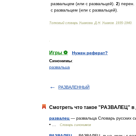
развальцем
(
или
с
развальцей
).
2
)
перен
.
с
развальцем
(
или
с
развальцей
).
Толковый
словарь
Ушакова
.
Д
.
Н
.
Ушаков
.
1935
-
1940
.
.
Игры ⚽
Нужен реферат?
Синонимы
:
развальца
РАЗВАЛЕННЫЙ
Смотреть что такое "РАЗВАЛЕЦ" в 
развалец
— развальца Словарь русских си
• …
Словарь синонимов
РАЗВАЛЕЦ
— РАЗВАЛЕЦ, льца, муж.: с раз