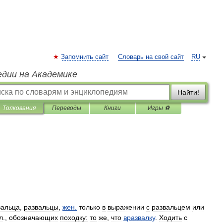
Запомнить сайт
Словарь на свой сайт
RU
едии на Академике
Найти!
Толкования
Переводы
Книги
Игры ⚽
вальца
,
развальцы
,
жен
.
только
в
выражении
с
развальцем
или
л
.,
обозначающих
походку:
то
же
,
что
вразвалку
.
Ходить
с