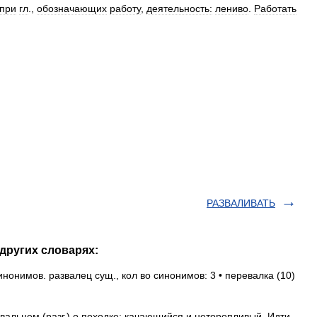
при
гл
.,
обозначающих
работу
,
деятельность:
лениво
.
Работать
РАЗВАЛИВАТЬ
других словарях:
нонимов. развалец сущ., кол во синонимов: 3 • перевалка (10)
вальцем (разг.) о походке: качающийся и неторопливый. Идти