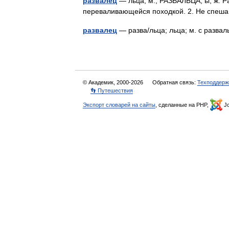
развалец
— льца; м.; РАЗВАЛЬЦА, ы; ж. Ра
переваливающейся походкой. 2. Не спеша
развалец
— разва/льца; льца; м. с разв
© Академик, 2000-2026
Обратная связь:
Техподдерж
👣 Путешествия
Экспорт словарей на сайты
, сделанные на PHP,
Jo