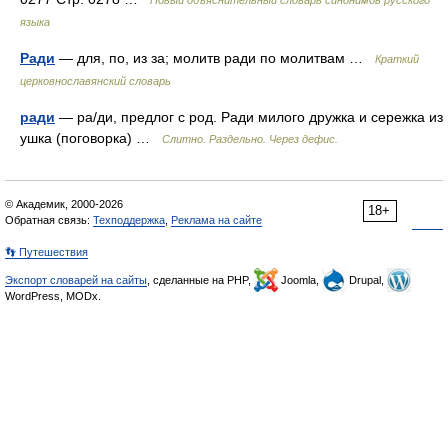
Новый объяснительный словарь синонимов русского
языка
Ради
— для, по, из за; молитв ради по молитвам …
Краткий
церковнославянский словарь
ради
— ра/ди, предлог с род. Ради милого дружка и сережка из
ушка (поговорка) …
Слитно. Раздельно. Через дефис.
© Академик, 2000-2026
18+
Обратная связь:
Техподдержка
,
Реклама на сайте
👣 Путешествия
Экспорт словарей на сайты
, сделанные на PHP,
Joomla,
Drupal,
WordPress, MODx.