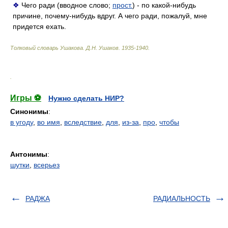
❖
Чего ради (вводное слово;
прост.
) - по какой-нибудь
причине, почему-нибудь вдруг. А чего ради, пожалуй, мне
придется ехать.
Толковый словарь Ушакова
.
Д.Н. Ушаков.
1935-1940
.
.
Игры ⚽
Нужно сделать НИР?
Синонимы
:
в угоду
,
во имя
,
вследствие
,
для
,
из-за
,
про
,
чтобы
Антонимы
:
шутки
,
всерьез
РАДЖА
РАДИАЛЬНОСТЬ