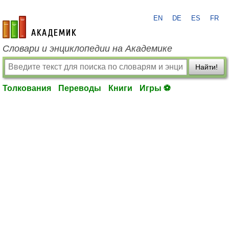
EN
DE
ES
FR
academic.ru
Словари и энциклопедии на Академике
Найти!
Толкования
Переводы
Книги
Игры ⚽