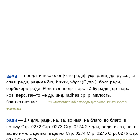
ради
— предл. и послелог [чего ради], укр. ради, др. русск., ст.
слав. ради, радьма διά, ἕνεκεν, χάριν (Супр.), болг. ради,
сербохорв. ра̑ди. Родственно др. перс. rādiу ради , ср. перс.,
нов. перс. rāī–то же др. инд. rādhas ср. р. милость,
благословение …
Этимологический словарь русского языка Макса
Фасмера
ради
— 1 • для, ради, на, за, во имя, на благо, во благо, в
пользу Стр. 0272 Стр. 0273 Стр. 0274 2 • для, ради, из за, на, в,
за, во имя, с целью, в целях Стр. 0274 Стр. 0275 Стр. 0276 Стр.
0277 Стр. 0278 …