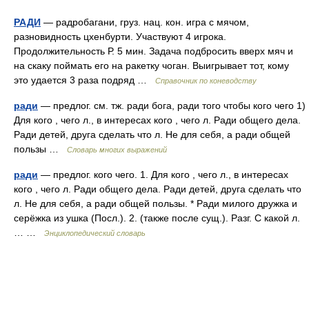
РАДИ
— радробагани, груз. нац. кон. игра с мячом,
разновидность цхенбурти. Участвуют 4 игрока.
Продолжительность Р. 5 мин. Задача подбросить вверх мяч и
на скаку поймать его на ракетку чоган. Выигрывает тот, кому
это удается 3 раза подряд …
Справочник по коневодству
ради
— предлог. см. тж. ради бога, ради того чтобы кого чего 1)
Для кого , чего л., в интересах кого , чего л. Ради общего дела.
Ради детей, друга сделать что л. Не для себя, а ради общей
пользы …
Словарь многих выражений
ради
— предлог. кого чего. 1. Для кого , чего л., в интересах
кого , чего л. Ради общего дела. Ради детей, друга сделать что
л. Не для себя, а ради общей пользы. * Ради милого дружка и
серёжка из ушка (Посл.). 2. (также после сущ.). Разг. С какой л.
… …
Энциклопедический словарь