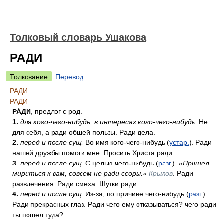
Толковый словарь Ушакова
РАДИ
Толкование
Перевод
РАДИ
РАДИ
РА́ДИ
, предлог с род.
1.
для кого-чего-нибудь, в интересах кого-чего-нибудь
. Не
для себя, а ради общей пользы. Ради дела.
2.
перед и после сущ.
Во имя кого-чего-нибудь (
устар.
). Ради
нашей дружбы помоги мне. Просить Христа ради.
3.
перед и после сущ.
С целью чего-нибудь (
разг.
).
«Пришел
мириться к вам, совсем не ради ссоры.»
Крылов
. Ради
развлечения. Ради смеха. Шутки ради.
4.
перед и после сущ.
Из-за, по причине чего-нибудь (
разг.
).
Ради прекрасных глаз. Ради чего ему отказываться? чего ради
ты пошел туда?