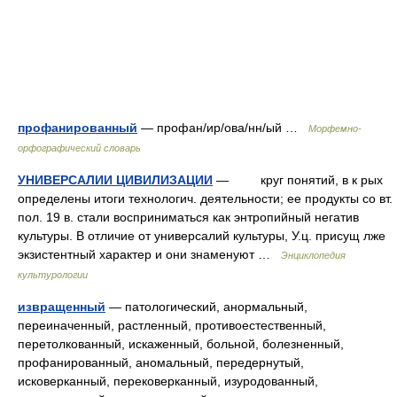
профанированный
— профан/ир/ова/нн/ый …
Морфемно-
орфографический словарь
УНИВЕРСАЛИИ ЦИВИЛИЗАЦИИ
— круг понятий, в к рых
определены итоги технологич. деятельности; ее продукты со вт.
пол. 19 в. стали восприниматься как энтропийный негатив
культуры. В отличие от универсалий культуры, У.ц. присущ лже
экзистентный характер и они знаменуют …
Энциклопедия
культурологии
извращенный
— патологический, анормальный,
переиначенный, растленный, противоестественный,
перетолкованный, искаженный, больной, болезненный,
профанированный, аномальный, передернутый,
исковерканный, перековерканный, изуродованный,