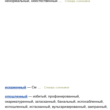
ненормальный, неестественный …
Словарь синонимов
искаженный
— См …
Словарь синонимов
опошленный
— избитый; профанированный,
окарикатуренный, затасканный, банальный, испохабленный,
испошленный, истасканный, вульгаризированный, заигранный,