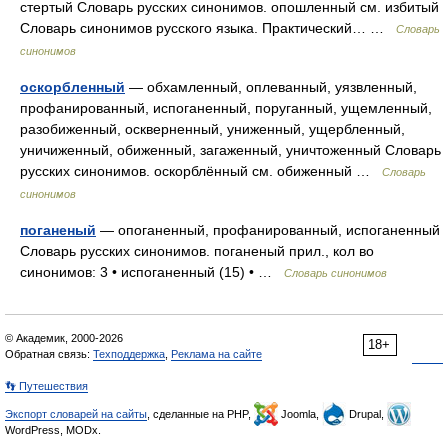
стертый Словарь русских синонимов. опошленный см. избитый
Словарь синонимов русского языка. Практический… …
Словарь
синонимов
оскорбленный
— обхамленный, оплеванный, уязвленный,
профанированный, испоганенный, поруганный, ущемленный,
разобиженный, оскверненный, униженный, ущербленный,
уничиженный, обиженный, загаженный, уничтоженный Словарь
русских синонимов. оскорблённый см. обиженный …
Словарь
синонимов
поганеный
— опоганенный, профанированный, испоганенный
Словарь русских синонимов. поганеный прил., кол во
синонимов: 3 • испоганенный (15) • …
Словарь синонимов
© Академик, 2000-2026
18+
Обратная связь:
Техподдержка
,
Реклама на сайте
👣 Путешествия
Экспорт словарей на сайты
, сделанные на PHP,
Joomla,
Drupal,
WordPress, MODx.