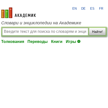
EN
DE
ES
FR
academic.ru
Словари и энциклопедии на Академике
Найти!
Толкования
Переводы
Книги
Игры ⚽