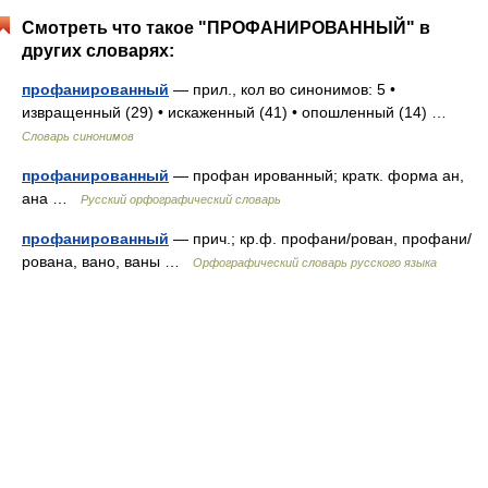
Смотреть что такое "ПРОФАНИРОВАННЫЙ" в
других словарях:
профанированный
— прил., кол во синонимов: 5 •
извращенный (29) • искаженный (41) • опошленный (14) …
Словарь синонимов
профанированный
— профан ированный; кратк. форма ан,
ана …
Русский орфографический словарь
профанированный
— прич.; кр.ф. профани/рован, профани/
рована, вано, ваны …
Орфографический словарь русского языка