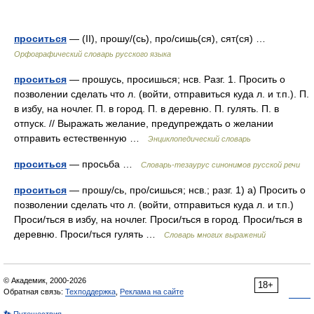
проситься
— (II), прошу/(сь), про/сишь(ся), сят(ся) …
Орфографический словарь русского языка
проситься
— прошусь, просишься; нсв. Разг. 1. Просить о
позволении сделать что л. (войти, отправиться куда л. и т.п.). П.
в избу, на ночлег. П. в город. П. в деревню. П. гулять. П. в
отпуск. // Выражать желание, предупреждать о желании
отправить естественную …
Энциклопедический словарь
проситься
— просьба …
Словарь-тезаурус синонимов русской речи
проситься
— прошу/сь, про/сишься; нсв.; разг. 1) а) Просить о
позволении сделать что л. (войти, отправиться куда л. и т.п.)
Проси/ться в избу, на ночлег. Проси/ться в город. Проси/ться в
деревню. Проси/ться гулять …
Словарь многих выражений
© Академик, 2000-2026
18+
Обратная связь:
Техподдержка
,
Реклама на сайте