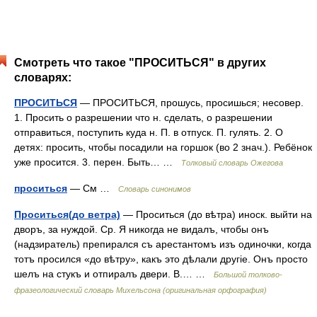
Смотреть что такое "ПРОСИТЬСЯ" в других
словарях:
ПРОСИТЬСЯ
— ПРОСИТЬСЯ, прошусь, просишься; несовер.
1. Просить о разрешении что н. сделать, о разрешении
отправиться, поступить куда н. П. в отпуск. П. гулять. 2. О
детях: просить, чтобы посадили на горшок (во 2 знач.). Ребёнок
уже просится. 3. перен. Быть… …
Толковый словарь Ожегова
проситься
— См …
Словарь синонимов
Проситься(до ветра)
— Проситься (до вѣтра) иноск. выйти на
дворъ, за нуждой. Ср. Я никогда не видалъ, чтобы онъ
(надзиратель) препирался съ арестантомъ изъ одиночки, когда
тотъ просился «до вѣтру», какъ это дѣлали другіе. Онъ просто
шелъ на стукъ и отпиралъ двери. В.… …
Большой толково-
фразеологический словарь Михельсона (оригинальная орфография)