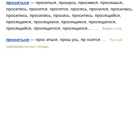
проситься
— проситься, прошусь, просимся, просишься,
проситесь, просится, просятся, просясь, просился, просилась,
просилось, просились, просись, проситесь, просящийся,
просящаяся, просящееся, просящиеся, просящегося,
просящейся, просящегося, просящихся,… …
Формы слов
проситься
— прос иться, прош усь, пр осится …
Русский
орфографический словарь