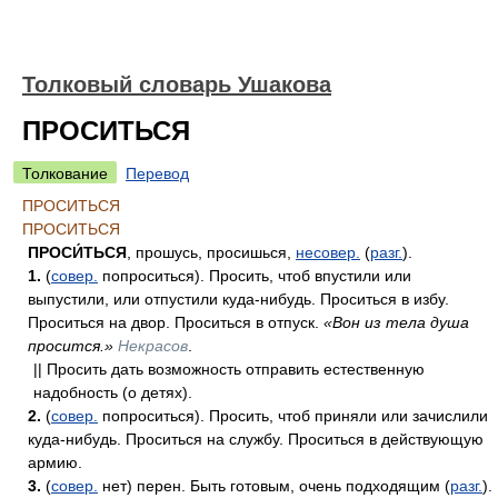
Толковый словарь Ушакова
ПРОСИТЬСЯ
Толкование
Перевод
ПРОСИТЬСЯ
ПРОСИТЬСЯ
ПРОСИ́ТЬСЯ
, прошусь, просишься,
несовер.
(
разг.
).
1.
(
совер.
попроситься). Просить, чтоб впустили или
выпустили, или отпустили куда-нибудь. Проситься в избу.
Проситься на двор. Проситься в отпуск.
«Вон из тела душа
просится.»
Некрасов
.
|| Просить дать возможность отправить естественную
надобность (о детях).
2.
(
совер.
попроситься). Просить, чтоб приняли или зачислили
куда-нибудь. Проситься на службу. Проситься в действующую
армию.
3.
(
совер.
нет) перен. Быть готовым, очень подходящим (
разг.
).