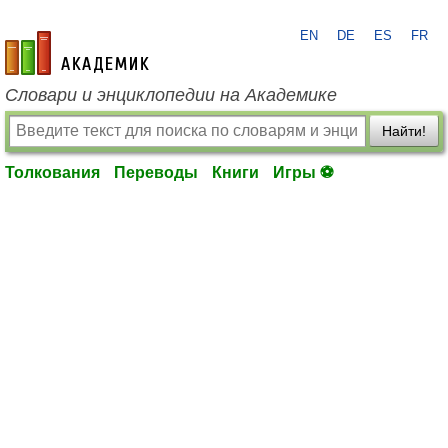
EN
DE
ES
FR
academic.ru
Словари и энциклопедии на Академике
Найти!
Толкования
Переводы
Книги
Игры ⚽