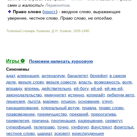
смех и жалость!»
Лермонтов
.
❖
Право слово
(
прост.
) - вводное слово, выражающее
уверение, честное слово.
Право слово, не опоздаю.
Толковый словарь Ушакова
.
Д.Н. Ушаков.
1935-1940
.
.
Игры ⚽
Поможем написать курсовую
Синонимы
:
адат
,
алиенация
,
антенагиум
,
баналитет
,
бенефит
,
в самом
деле
,
верьте слову
,
верьте совести
,
власть
,
возможность
,
воля
,
вправду
,
впрямь
,
действительно
,
ей-богу
,
ей-ей
,
ей-же-ей
,
законодательство
,
иммунитет
,
истинно
,
копирайт
,
либерум вето
,
лицензия
,
льгота
,
маржин
,
опцион
,
основание
,
откуп
,
панаширование
,
плюральный вотум
,
правда
,
право слово
,
правоведение
,
преимущество
,
прекарий
,
прерогатива
,
привилегия
,
причина
,
пропинация
,
разрешение
,
сервитут
,
суперфиций
,
телеправо
,
точно
,
узуфрукт
,
фаустрехт
,
фригольд
,
честное слово
,
шариат
,
эскомпт
,
юриспруденция