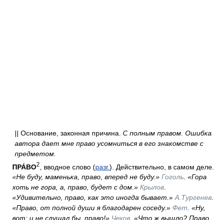
|| Основание, законная причина.
С полным правом. Ошибка
автора дает мне право усомниться в его знакомстве с
предметом.
2
ПРА́ВО
, вводное слово (
разг.
). Действительно, в самом деле.
«Не буду, маменька, право, вперед не буду.»
Гоголь
.
«Гора
хоть не гора, а, право, будет с дом.»
Крылов
.
«Удивительно, право, как это иногда бывает.»
А.Тургенев
.
«Право, от полной души я благодарен соседу.»
Фет
.
«Ну,
вот: и не слушал бы, право!»
Чехов
.
«Что ж вышло? Право,