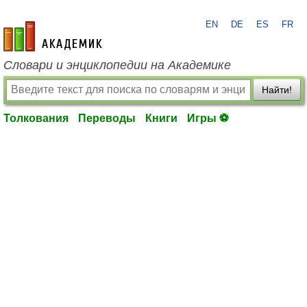
EN
DE
ES
FR
academic.ru
Словари и энциклопедии на Академике
Найти!
Толкования
Переводы
Книги
Игры ⚽