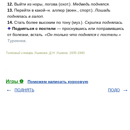
12.
Выйти из норы, логова (охот.).
Медведь поднялся
.
13.
Перейти в какой–н. аллюр (воен., спорт.).
Лошадь
поднялась в галоп
.
14.
Стать более высоким по тону (муз.).
Скрипка поднялась
.
❖
Подняться с постели
— проснувшись или поправившись
от болезни, встать.
«Он только что поднялся с постели.»
Тургенев
.
Толковый словарь Ушакова
.
Д.Н. Ушаков.
1935-1940
.
.
Игры ⚽
Поможем написать курсовую
ПОДНЯТЬ
ПОДО