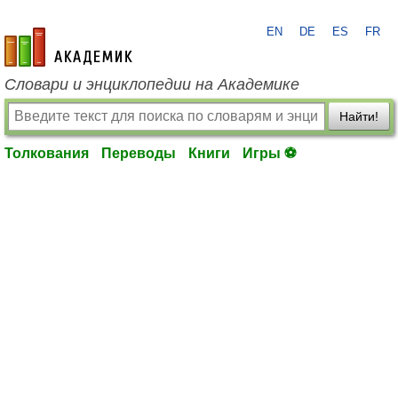
EN
DE
ES
FR
academic.ru
Словари и энциклопедии на Академике
Найти!
Толкования
Переводы
Книги
Игры ⚽