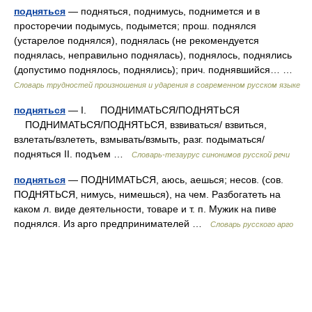
подняться
— подняться, поднимусь, поднимется и в
просторечии подымусь, подымется; прош. поднялся
(устарелое поднялся), поднялась (не рекомендуется
поднялась, неправильно поднялась), поднялось, поднялись
(допустимо поднялось, поднялись); прич. поднявшийся… …
Словарь трудностей произношения и ударения в современном русском языке
подняться
— I. ПОДНИМАТЬСЯ/ПОДНЯТЬСЯ
ПОДНИМАТЬСЯ/ПОДНЯТЬСЯ, взвиваться/ взвиться,
взлетать/взлететь, взмывать/взмыть, разг. подыматься/
подняться II. подъем …
Словарь-тезаурус синонимов русской речи
подняться
— ПОДНИМАТЬСЯ, аюсь, аешься; несов. (сов.
ПОДНЯТЬСЯ, нимусь, нимешься), на чем. Разбогатеть на
каком л. виде деятельности, товаре и т. п. Мужик на пиве
поднялся. Из арго предпринимателей …
Словарь русского арго