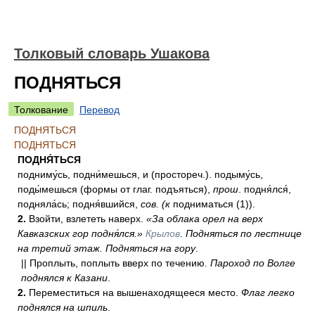
Толковый словарь Ушакова
ПОДНЯТЬСЯ
Толкование
Перевод
ПОДНЯТЬСЯ
ПОДНЯТЬСЯ
ПОДНЯ́ТЬСЯ
подниму́сь, подни́мешься, и (простореч.). подыму́сь,
поды́мешься (формы от глаг. подъяться),
прош
. подня́лся́,
подняла́сь; подня́вшийся,
сов. (к
подниматься (1)).
2.
Взойти, взлететь наверх.
«За облака орел на верх
Кавказских гор подня́лся.»
Крылов
.
Подняться по лестнице
на третий этаж. Подняться на гору
.
|| Проплыть, поплыть вверх по течению.
Пароход по Волге
поднялся к Казани
.
2.
Переместиться на вышенаходящееся место.
Флаг легко
поднялся на шпиль
.