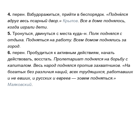
4.
перен. Взбудоражиться, прийти в беспорядок.
«Подня́лся
вдруг весь псарный двор.»
Крылов
.
Все в доме поднялось,
когда играли дети
.
5.
Тронуться, двинуться с места куда–н.
Полк поднялся с
отдыха. Подняться на работу. Всем домом поднялись за
город
.
6.
перен. Пробудиться к активным действиям, начать
действовать, восстать.
Пролетариат поднялся на борьбу с
капиталом. Весь народ поднялся против захватчиков
.
«На
богатых без различия наций, всех трудящихся, работавших
и не евших, и русских и евреев — зовем подняться.»
Маяковский
.