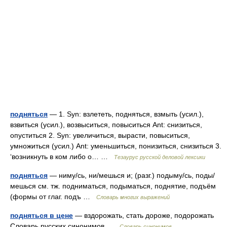
подняться
— 1. Syn: взлететь, подняться, взмыть (усил.),
взвиться (усил.), возвыситься, повыситься Ant: снизиться,
опуститься 2. Syn: увеличиться, вырасти, повыситься,
умножиться (усил.) Ant: уменьшиться, понизиться, снизиться 3.
‘возникнуть в ком либо о… …
Тезаурус русской деловой лексики
подняться
— ниму/сь, ни/мешься и; (разг.) подыму/сь, поды/
мешься см. тж. подниматься, подыматься, поднятие, подъём
(формы от глаг. подъ …
Словарь многих выражений
подняться в цене
— вздорожать, стать дороже, подорожать
Словарь русских синонимов …
Словарь синонимов