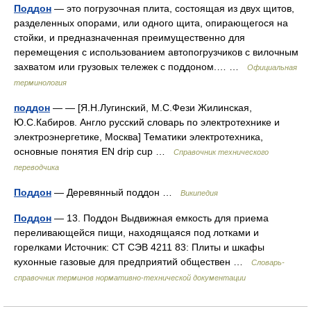
Поддон
— это погрузочная плита, состоящая из двух щитов,
разделенных опорами, или одного щита, опирающегося на
стойки, и предназначенная преимущественно для
перемещения с использованием автопогрузчиков с вилочным
захватом или грузовых тележек с поддоном.… …
Официальная
терминология
поддон
— — [Я.Н.Лугинский, М.С.Фези Жилинская,
Ю.С.Кабиров. Англо русский словарь по электротехнике и
электроэнергетике, Москва] Тематики электротехника,
основные понятия EN drip cup …
Справочник технического
переводчика
Поддон
— Деревянный поддон …
Википедия
Поддон
— 13. Поддон Выдвижная емкость для приема
переливающейся пищи, находящаяся под лотками и
горелками Источник: СТ СЭВ 4211 83: Плиты и шкафы
кухонные газовые для предприятий обществен …
Словарь-
справочник терминов нормативно-технической документации