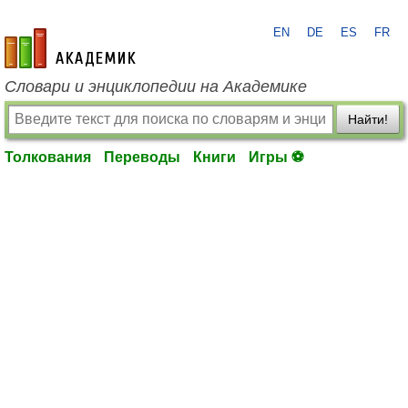
EN
DE
ES
FR
academic.ru
Словари и энциклопедии на Академике
Найти!
Толкования
Переводы
Книги
Игры ⚽