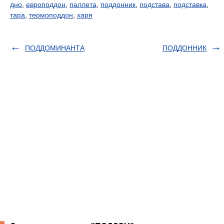
дно
,
европоддон
,
паллета
,
поддонник
,
подстава
,
подставка
,
тара
,
термоподдон
,
харя
ПОДДОМИНАНТА
ПОДДОННИК