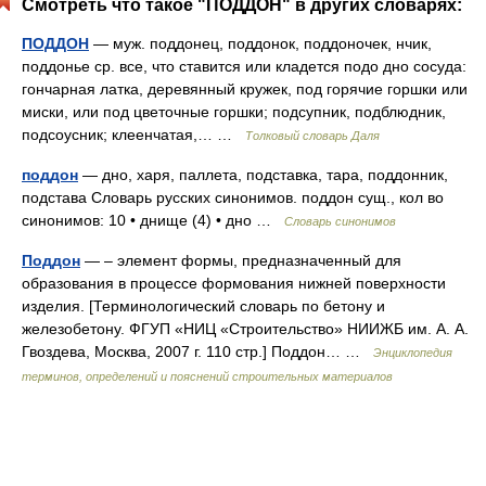
Смотреть что такое "ПОДДОН" в других словарях:
ПОДДОН
— муж. поддонец, поддонок, поддоночек, нчик,
поддонье ср. все, что ставится или кладется подо дно сосуда:
гончарная латка, деревянный кружек, под горячие горшки или
миски, или под цветочные горшки; подсупник, подблюдник,
подсоусник; клеенчатая,… …
Толковый словарь Даля
поддон
— дно, харя, паллета, подставка, тара, поддонник,
подстава Словарь русских синонимов. поддон сущ., кол во
синонимов: 10 • днище (4) • дно …
Словарь синонимов
Поддон
— – элемент формы, предназначенный для
образования в процессе формования нижней поверхности
изделия. [Терминологический словарь по бетону и
железобетону. ФГУП «НИЦ «Строительство» НИИЖБ им. А. А.
Гвоздева, Москва, 2007 г. 110 стр.] Поддон… …
Энциклопедия
терминов, определений и пояснений строительных материалов