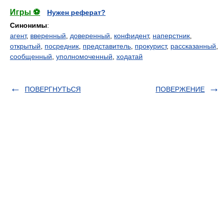
Игры ⚽
Нужен реферат?
Синонимы
:
агент
,
вверенный
,
доверенный
,
конфидент
,
наперстник
,
открытый
,
посредник
,
представитель
,
прокурист
,
рассказанный
,
сообщенный
,
уполномоченный
,
ходатай
ПОВЕРГНУТЬСЯ
ПОВЕРЖЕНИЕ