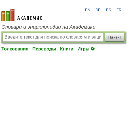
EN
DE
ES
FR
academic.ru
Словари и энциклопедии на Академике
Найти!
Толкования
Переводы
Книги
Игры ⚽