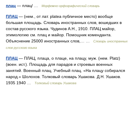
плац
— плац/ …
Морфемно-орфографический словарь
ПЛАЦ
— (нем., от лат. platea публичное место) вообще
большая площадь. Словарь иностранных слов, вошедших в
состав русского языка. Чудинов А.Н., 1910. ПЛАЦ майор,
этимологию см. плац и майор. Помощник коменданта.
Объяснение 25000 иностранных слов,… …
Словарь иностранных
слов русского языка
ПЛАЦ
— ПЛАЦ, плаца, о плаце, на плацу, муж. (нем. Platz)
(воен. ист.). Площадь для парадов и строевых военных
занятий. Военный плац. Учебный плац. «На плацу собирался
народ.» Шолохов. Толковый словарь Ушакова. Д.Н. Ушаков.
1935 1940 …
Толковый словарь Ушакова