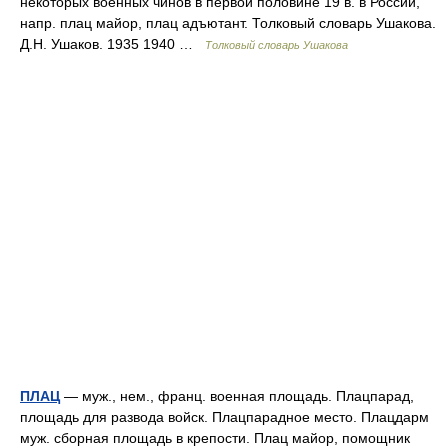
некоторых военных чинов в первой половине 19 в. в России,
напр. плац майор, плац адъютант. Толковый словарь Ушакова.
Д.Н. Ушаков. 1935 1940 …
Толковый словарь Ушакова
ПЛАЦ
— муж., нем., франц. военная площадь. Плацпарад,
площадь для развода войск. Плацпарадное место. Плацдарм
муж. сборная площадь в крепости. Плац майор, помощник