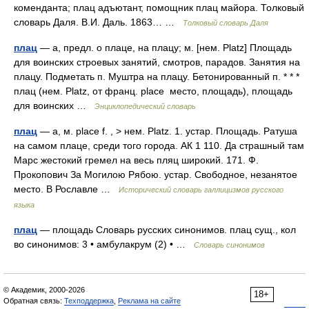
коменданта; плац адъютант, помощник плац майора. Толковый
словарь Даля. В.И. Даль. 1863… …
Толковый словарь Даля
плац
— а, предл. о плаце, на плацу; м. [нем. Platz] Площадь
для воинских строевых занятий, смотров, парадов. Занятия на
плацу. Подметать п. Муштра на плацу. Бетонированный п. * * *
плац (нем. Platz, от франц. place место, площадь), площадь
для воинских …
Энциклопедический словарь
плац
— а, м. place f. , > нем. Platz. 1. устар. Площадь. Ратуша
на самом плаце, среди того города. АК 1 110. Да страшный там
Марс жестокий гремел на весь пляц широкий. 171. Ф.
Прокопович За Могилою Рябою. устар. Свободное, незанятое
место. В Рославле …
Исторический словарь галлицизмов русского
языка
плац
— площадь Словарь русских синонимов. плац сущ., кол
во синонимов: 3 • амбулакрум (2) • …
Словарь синонимов
© Академик, 2000-2026
18+
Обратная связь:
Техподдержка
,
Реклама на сайте