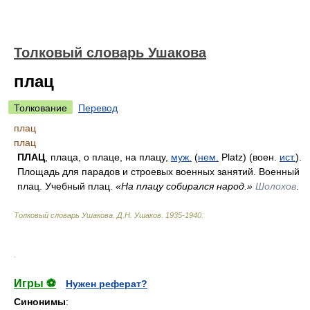
Толковый словарь Ушакова
плац
Толкование
Перевод
плац
плац
ПЛАЦ
, плаца, о плаце, на плацу,
муж.
(
нем.
Platz) (воен.
ист.
).
Площадь для парадов и строевых военных занятий. Военный
плац. Учебный плац.
«На плацу собирался народ.»
Шолохов
.
Толковый словарь Ушакова
.
Д.Н. Ушаков.
1935-1940
.
.
Игры ⚽
Нужен реферат?
Синонимы
: