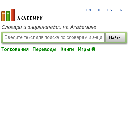
EN
DE
ES
FR
academic.ru
Словари и энциклопедии на Академике
Найти!
Толкования
Переводы
Книги
Игры ⚽