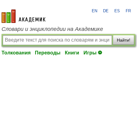
EN
DE
ES
FR
academic.ru
Словари и энциклопедии на Академике
Найти!
Толкования
Переводы
Книги
Игры ⚽