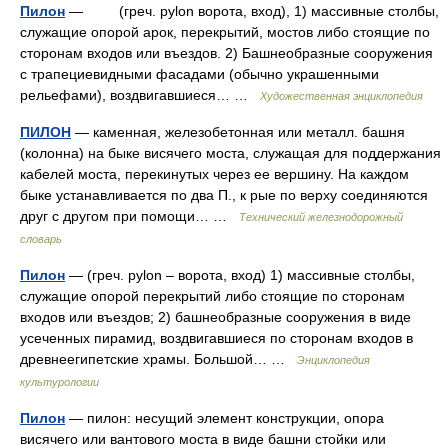
Пилон
— (греч. pylon ворота, вход), 1) массивные столбы,
служащие опорой арок, перекрытий, мостов либо стоящие по
сторонам входов или въездов. 2) Башнеобразные сооружения
с трапециевидными фасадами (обычно украшенными
рельефами), воздвигавшиеся… …
Художественная энциклопедия
ПИЛОН
— каменная, железобетонная или металл. башня
(колонна) на быке висячего моста, служащая для поддержания
кабелей моста, перекинутых через ее вершину. На каждом
быке устанавливается по два П., к рые по верху соединяются
друг с другом при помощи… …
Технический железнодорожный
словарь
Пилон
— (греч. pylon – ворота, вход) 1) массивные столбы,
служащие опорой перекрытий либо стоящие по сторонам
входов или въездов; 2) башнеобразные сооружения в виде
усеченных пирамид, воздвигавшиеся по сторонам входов в
древнеегипетские храмы. Большой… …
Энциклопедия
культурологии
Пилон
— пилон: несущий элемент конструкции, опора
висячего или вантового моста в виде башни стойки или