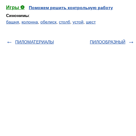
Игры ⚽
Поможем решить контрольную работу
Синонимы
:
башня
,
колонна
,
обелиск
,
столб
,
устой
,
шест
ПИЛОМАТЕРИАЛЫ
ПИЛООБРАЗНЫЙ