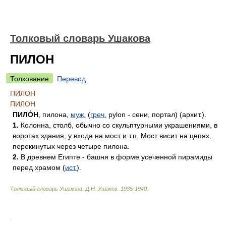
Толковый словарь Ушакова
ПИЛОН
Толкование
Перевод
ПИЛОН
ПИЛОН
ПИЛО́Н
, пилона,
муж.
(
греч.
pylon - сени, портал) (архит.).
1.
Колонна, столб, обычно со скульптурными украшениями, в
воротах здания, у входа на мост и т.п. Мост висит на цепях,
перекинутых через четыре пилона.
2.
В древнем Египте - башня в форме усеченной пирамиды
перед храмом (
ист.
).
Толковый словарь Ушакова
.
Д.Н. Ушаков.
1935-1940
.
.