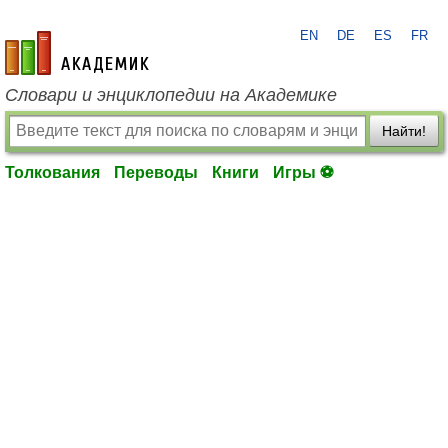
EN
DE
ES
FR
academic.ru
Словари и энциклопедии на Академике
Найти!
Толкования
Переводы
Книги
Игры ⚽