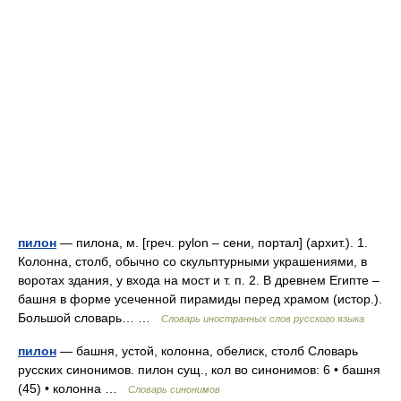
пилон
— пилона, м. [греч. pylon – сени, портал] (архит.). 1.
Колонна, столб, обычно со скульптурными украшениями, в
воротах здания, у входа на мост и т. п. 2. В древнем Египте –
башня в форме усеченной пирамиды перед храмом (истор.).
Большой словарь… …
Словарь иностранных слов русского языка
пилон
— башня, устой, колонна, обелиск, столб Словарь
русских синонимов. пилон сущ., кол во синонимов: 6 • башня
(45) • колонна …
Словарь синонимов