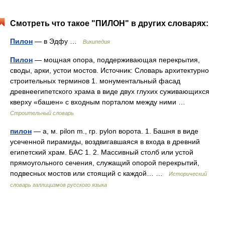
Смотреть что такое "ПИЛОН" в других словарях:
Пилон
— в Эдфу …
Википедия
Пилон
— мощная опора, поддерживающая перекрытия,
своды, арки, устои мостов. Источник: Словарь архитектурно
строительных терминов 1. монументальный фасад
древнеегипетского храма в виде двух глухих суживающихся
кверху «башен» с входным порталом между ними …
Строительный словарь
пилон
— а, м. pilon m., гр. pylon ворота. 1. Башня в виде
усеченной пирамиды, воздвигавшаяся в входа в древний
египетский храм. БАС 1. 2. Массивный столб или устой
прямоугольного сечения, служащий опорой перекрытий,
подвесных мостов или стоящий с каждой… …
Исторический
словарь галлицизмов русского языка