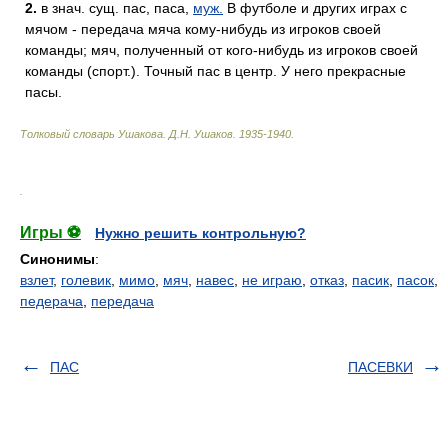
2.
в знач. сущ. пас, паса,
муж.
В футболе и других играх с
мячом - передача мяча кому-нибудь из игроков своей
команды; мяч, полученный от кого-нибудь из игроков своей
команды (спорт.). Точный пас в центр. У него прекрасные
пасы.
Толковый словарь Ушакова
.
Д.Н. Ушаков.
1935-1940
.
.
Игры ⚽
Нужно решить контрольную?
Синонимы
:
взлет
,
голевик
,
мимо
,
мяч
,
навес
,
не играю
,
отказ
,
пасик
,
пасок
,
педерача
,
передача
ПАС
ПАСЕВКИ