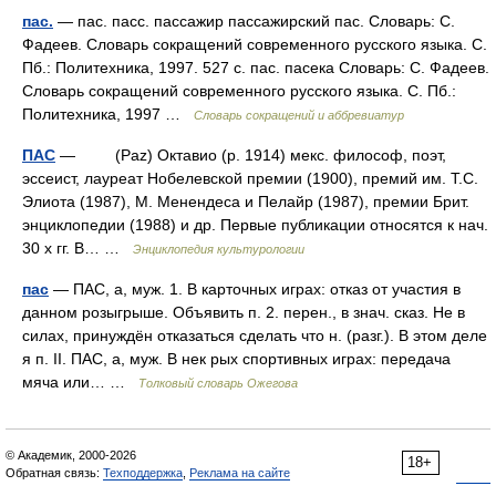
пас.
— пас. пасс. пассажир пассажирский пас. Словарь: С.
Фадеев. Словарь сокращений современного русского языка. С.
Пб.: Политехника, 1997. 527 с. пас. пасека Словарь: С. Фадеев.
Словарь сокращений современного русского языка. С. Пб.:
Политехника, 1997 …
Словарь сокращений и аббревиатур
ПАС
— (Paz) Октавио (р. 1914) мекс. философ, поэт,
эссеист, лауреат Нобелевской премии (1900), премий им. Т.С.
Элиота (1987), М. Менендеса и Пелайр (1987), премии Брит.
энциклопедии (1988) и др. Первые публикации относятся к нач.
30 х гг. В… …
Энциклопедия культурологии
пас
— ПАС, а, муж. 1. В карточных играх: отказ от участия в
данном розыгрыше. Объявить п. 2. перен., в знач. сказ. Не в
силах, принуждён отказаться сделать что н. (разг.). В этом деле
я п. II. ПАС, а, муж. В нек рых спортивных играх: передача
мяча или… …
Толковый словарь Ожегова
© Академик, 2000-2026
18+
Обратная связь:
Техподдержка
,
Реклама на сайте