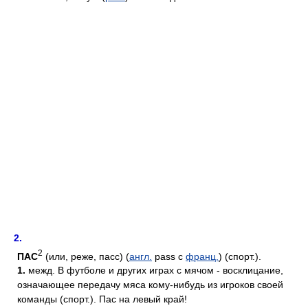
2.
2
ПАС
(или, реже, пасс) (
англ.
pass с
франц.
) (спорт.).
1.
межд. В футболе и других играх с мячом - восклицание,
означающее передачу мяса кому-нибудь из игроков своей
команды (спорт.). Пас на левый край!