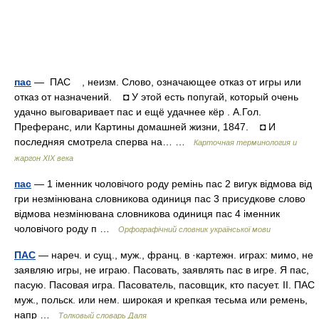
пас
— ПАС , неизм. Слово, означающее отказ от игры или
отказ от назначений. ◘ У этой есть попугай, который очень
удачно выговаривает пас и ещё удачнее кёр . А.Гол.
Преферанс, или Картины домашней жизни, 1847. ◘ И
последняя смотрела сперва на… …
Карточная терминология и
жаргон XIX века
пас
— 1 іменник чоловічого роду ремінь пас 2 вигук відмова від
гри незмінювана словникова одиниця пас 3 присудкове слово
відмова незмінювана словникова одиниця пас 4 іменник
чоловічого роду п …
Орфографічний словник української мови
ПАС
— нареч. и сущ., муж., франц. в ·картежн. играх: мимо, не
заявляю игры, не играю. Пасовать, заявлять пас в игре. Я пас,
пасую. Пасовая игра. Пасователь, пасовщик, кто пасует. II. ПАС
муж., польск. или нем. широкая и крепкая тесьма или ремень,
напр …
Толковый словарь Даля