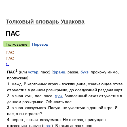
Толковый словарь Ушакова
ПАС
Толкование
Перевод
ПАС
ПАС
1.
1
ПАС
(или
устар.
пасс) [
франц.
passe,
букв.
прохожу мимо,
пропускаю].
1.
межд. В карточных играх - восклицание, означающее отказ
от участия в данном розыгрыше, до следующей раздачи карт.
2.
в знач. сущ. пас, паса,
муж.
Заявленный отказ от участия в
данном розыгрыше. Объявить пас.
3.
в знач. сказуемого. Пасую, не участвую в данной игре. Я
пас, а вы играете?
4.
перен., в знач. сказуемого. Не в силах, принужден
отказаться, пасую (
разг.
). В таких делах я пас.