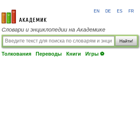
EN
DE
ES
FR
academic.ru
Словари и энциклопедии на Академике
Найти!
Толкования
Переводы
Книги
Игры ⚽