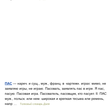
ПАС
— нареч. и сущ., муж., франц. в ·картежн. играх: мимо, не
заявляю игры, не играю. Пасовать, заявлять пас в игре. Я пас,
пасую. Пасовая игра. Пасователь, пасовщик, кто пасует. II. ПАС
муж., польск. или нем. широкая и крепкая тесьма или ремень,
напр …
Толковый словарь Даля