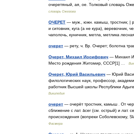
очеретяный, ая, ое. Толковый словарь Ож
словарь Ожегова
ОЧЕРЕТ
— муж., южн. камыш, тростник; | р
и ситовник, куга (а не кура), веревочник, 
чаполочь, куничник, метла, метлика лес
очерет
— рету, ч. Вр. Очерет; болотна т
Очерет, Михаил Иосифович
— Михаил Ио
Место рождения Житомир, СССР[1] …
Вик
Очерет, Юрий Васильевич
— Юрий Василь
филологических наук, профессор, акаде
работник Высшей школы Республики Адыге
Википедия
очерет
— очерёт тростник, камыш . От чер
сближение с лат. āсеr (см. острый) и лат. c
происхождения (вопреки Соболевскому, Sl
Фасмера