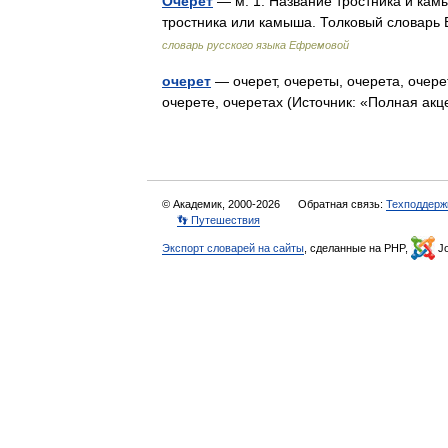
Очерет
— м. 1. Название тростника и камы
тростника или камыша. Толковый словар
словарь русского языка Ефремовой
очерет
— очерет, очереты, очерета, очерет
очерете, очеретах (Источник: «Полная ак
© Академик, 2000-2026
Обратная связь:
Техподдерж
👣 Путешествия
Экспорт словарей на сайты
, сделанные на PHP,
Jo