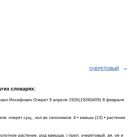
ОЧЕРЕТОВЫЙ
угих словарях:
аил Иосифович Очерет 9 апреля 1926(19260409) 8 февраля
. очерет сущ., кол во синонимов: 4 • камыш (13) • растение
лотное растение, род камыша. | прил. очеретовый, ая, ое и