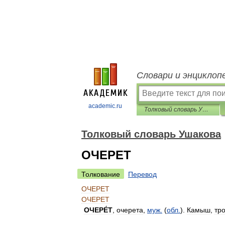
Словари и энциклоп
academic.ru
Толковый словарь Ушакова
Толковый словарь Ушакова
ОЧЕРЕТ
Толкование
Перевод
ОЧЕРЕТ
ОЧЕРЕТ
ОЧЕРЕ́Т
,
очерета
,
муж
.
(
обл
.
).
Камыш
,
тр