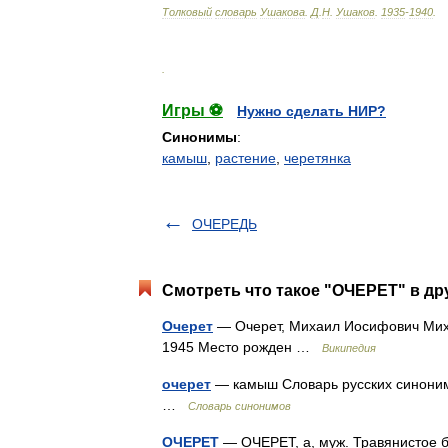
Толковый
словарь
Ушакова
.
Д
.
Н
.
Ушаков
.
1935
-
1940
.
.
Игры ⚽
Нужно сделать НИР?
Синонимы
:
камыш
,
растение
,
черетянка
ОЧЕРЕДЬ
Смотреть что такое "ОЧЕРЕТ" в др
Очерет
— Очерет, Михаил Иосифович Мих
1945 Место рожден …
Википедия
очерет
— камыш Словарь русских синонимов
…
Словарь синонимов
ОЧЕРЕТ
— ОЧЕРЕТ, а, муж. Травянистое бо