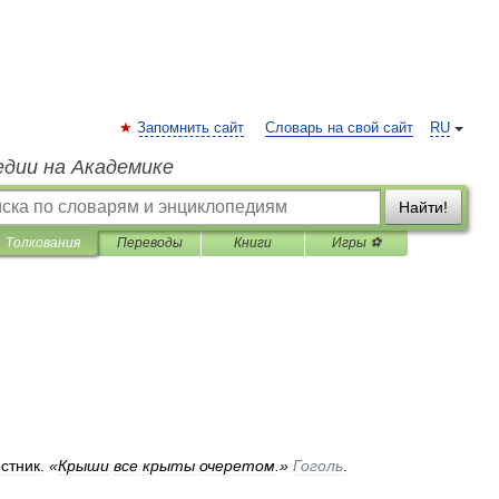
Запомнить сайт
Словарь на свой сайт
RU
едии на Академике
Найти!
Толкования
Переводы
Книги
Игры ⚽
остник
.
«
Крыши
все
крыты
очеретом
.»
Гоголь
.