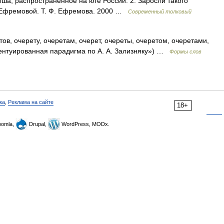
ша, распространённое на юге России. 2. Заросли такого
ь Ефремовой. Т. Ф. Ефремова. 2000 …
Современный толковый
ов, очерету, очеретам, очерет, очереты, очеретом, очеретами,
центуированная парадигма по А. А. Зализняку») …
Формы слов
ка
,
Реклама на сайте
18+
omla,
Drupal,
WordPress, MODx.