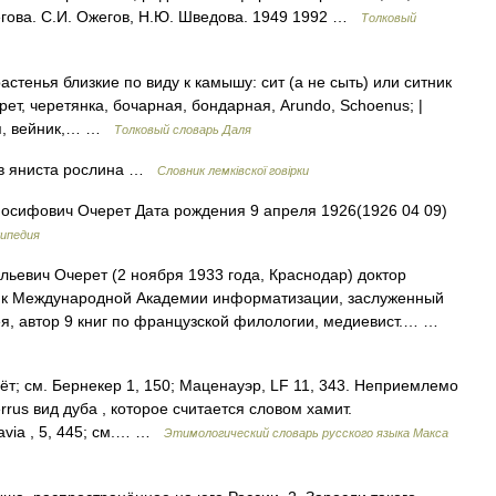
егова. С.И. Ожегов, Н.Ю. Шведова. 1949 1992 …
Толковый
астенья близкие по виду к камышу: сит (а не сыть) или ситник
черет, черетянка, бочарная, бондарная, Arundo, Schoenus; |
ная, вейник,… …
Толковый словарь Даля
рав яниста рослина …
Словник лемківскої говірки
сифович Очерет Дата рождения 9 апреля 1926(1926 04 09)
ипедия
евич Очерет (2 ноября 1933 года, Краснодар) доктор
мик Международной Академии информатизации, заслуженный
я, автор 9 книг по французской филологии, медиевист.… …
ёт; см. Бернекер 1, 150; Маценауэр, LF 11, 343. Неприемлемо
errus вид дуба , которое считается словом хамит.
avia , 5, 445; см.… …
Этимологический словарь русского языка Макса