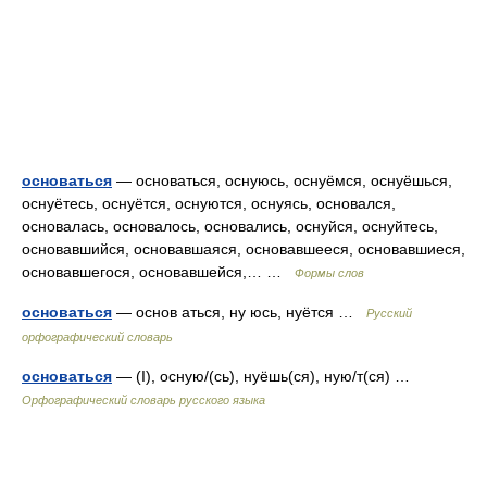
основаться
— основаться, оснуюсь, оснуёмся, оснуёшься,
оснуётесь, оснуётся, оснуются, оснуясь, основался,
основалась, основалось, основались, оснуйся, оснуйтесь,
основавшийся, основавшаяся, основавшееся, основавшиеся,
основавшегося, основавшейся,… …
Формы слов
основаться
— основ аться, ну юсь, нуётся …
Русский
орфографический словарь
основаться
— (I), осную/(сь), нуёшь(ся), ную/т(ся) …
Орфографический словарь русского языка