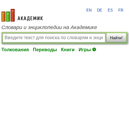
EN
DE
ES
FR
academic.ru
Словари и энциклопедии на Академике
Найти!
Толкования
Переводы
Книги
Игры ⚽