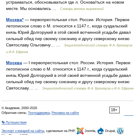
устраиваться, обосновываться где л. Основа/ться на новом
месте. Мы основались …
Словарь многих выражений
Москва*
— первопрестольная стол. России. История. Первое
летописное слово о М. относится к 1147 г., когда суздальский
князь Юрий Долгорукий в этой своей вотчинной усадьбе давал
сильный обед пир своему союзнику и другу северскому князю
Святославу Ольговичу… …
Энциклопедический словарь Ф.А. Брокгауза
и И.А. Ефрона
Москва
— I первопрестольная стол. России. История. Первое
летописное слово о М. относится к 1147 г., когда суздальский
князь Юрий Долгорукий в этой своей вотчинной усадьбе давал
сильный обед пир своему союзнику и другу северскому князю
Святославу… …
Энциклопедический словарь Ф.А. Брокгауза и И.А. Ефрона
© Академик, 2000-2026
18+
Обратная связь:
Техподдержка
,
Реклама на сайте
👣 Путешествия
Экспорт словарей на сайты
, сделанные на PHP,
Joomla,
Drupal,