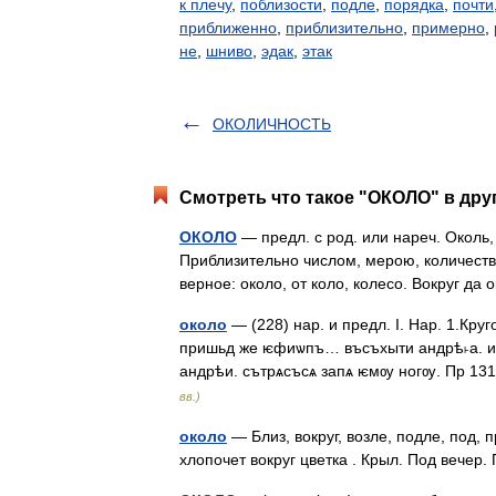
к плечу
,
поблизости
,
подле
,
порядка
,
почти
приближенно
,
приблизительно
,
примерно
,
не
,
шниво
,
эдак
,
этак
ОКОЛИЧНОСТЬ
Смотреть что такое "ОКОЛО" в дру
ОКОЛО
— предл. с род. или нареч. Околь, о
Приблизительно числом, мерою, количеством
верное: около, от коло, колесо. Вокруг д
около
— (228) нар. и предл. I. Нар. 1.Круг
пришьд же ѥфиѡпъ… въсъхыти андрѣ˫а. и н
андрѣи. сътрѧсъсѧ запѧ ѥмѹ ногѹ. Пр 13
вв.)
около
— Близ, вокруг, возле, подле, под, пр
хлопочет вокруг цветка . Крыл. Под вечер