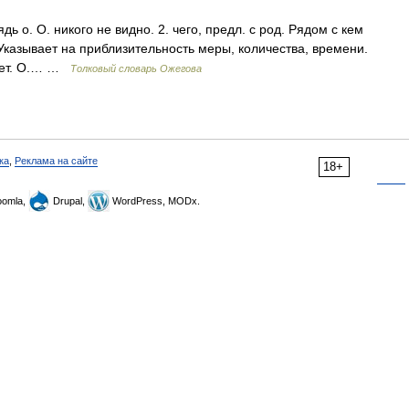
дь о. О. никого не видно. 2. чего, предл. с род. Рядом с кем
д. Указывает на приблизительность меры, количества, времени.
 лет. О.… …
Толковый словарь Ожегова
ка
,
Реклама на сайте
18+
omla,
Drupal,
WordPress, MODx.