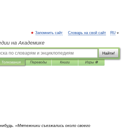
Запомнить сайт
Словарь на свой сайт
RU
едии на Академике
Найти!
Толкования
Переводы
Книги
Игры ⚽
нибудь
.
«
Мятежники
съезжались
около
своего