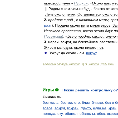
предводителя
.»
Пушкин
.
«
Около
тех
ме
||
Рядом
с
кем
-
чем
-
нибудь
,
близко
от
кого
Лечь
около
печки
.
Остановиться
около
во
2
.
предлог
с
род
.,
с
названием
меры
,
вре
разг
.
).
Прошли
около
пяти
километров
.
За
Невского
проспекта
,
часов
около
двух
по
Писемский
.
«
Было
поздно
,
около
полуноч
3
.
нареч
.
вокруг
,
на
ближайшем
расстояни
Живем
мы
одни
,
около
никого
нет
.
❖
Вокруг
да
около
-
см
.
вокруг
.
Толковый
словарь
Ушакова
.
Д
.
Н
.
Ушаков
.
1935
-
1940
.
.
Игры ⚽
Нужно решить контрольную?
Синонимы
:
без мала
,
без малого
,
близ
,
близко
,
бок о б
возле
,
вокруг
,
вскрай
,
где-то
,
едва не
,
край
неподалеку
,
обапол
,
обаполы
,
обок
,
окрест