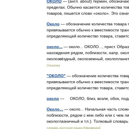
ОКОЛО
— (англ. about) термин, обознача
пределах. Обычно касается количества то
товаров, пишется слово «около». Это озн
Около
— обозначение количества товара п
привязывается обычно к вместимости тран
определяющей количество товара, ставит
около...
— около... ОКОЛО..., прист. Образ
нахождения рядом, поблизости, напр. око
околозвёздный, околоземный, околоплан
Ожегова
"ОКОЛО"
— обозначение количества товар
привязывается обычно к вместимости тран
определяющей количество товара, ставит
около
— ОКОЛО, близ, возле, обок, по
Около...
— около... Начальная часть слож
поблизости, рядом с кем либо или с чем 
окологлазничный и т.п.). Толковый слова
словарь русского языка Ефремовой