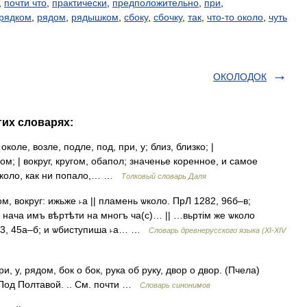
,
почти что
,
практически
,
предположительно
,
при
,
рядком
,
рядом
,
рядышком
,
сбоку
,
сбочку
,
так
,
что-то около
,
чуть
ОКОЛОДОК
гих словарях:
коле, возле, подле, под, при, у; близ, близко; |
; | вокруг, кругом, обапол; значенье коренное, и самое
а около, как ни попало,… …
Толковый словарь Даля
ом, вокруг: ижьже ˫а || пламень ѡколо. ПрЛ 1282, 96б–в;
ача имъ вѣртѣти на многъ ча(с)… || …вьртiм же ѡколо
13, 45а–б; и ѡбиступиша ˫а… …
Словарь древнерусского языка (XI-XIV
и, у, рядом, бок о бок, рука об руку, двор о двор. (Пчела)
. Под Полтавой. .. См. почти …
Словарь синонимов