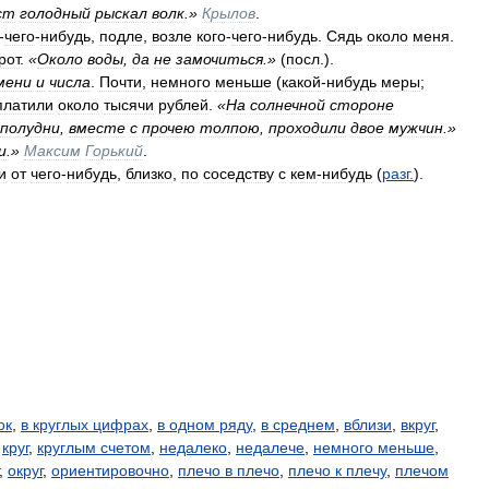
ст
голодный
рыскал
волк
.»
Крылов
.
-
чего
-
нибудь
,
подле
,
возле
кого
-
чего
-
нибудь
.
Сядь
около
меня
.
рот
.
«
Около
воды
,
да
не
замочиться
.»
(
посл
.).
мени
и
числа
.
Почти
,
немного
меньше
(
какой
-
нибудь
меры
;
платили
около
тысячи
рублей
.
«
На
солнечной
стороне
полудни
,
вместе
с
прочею
толпою
,
проходили
двое
мужчин
.»
и
.»
Максим
Горький
.
и
от
чего
-
нибудь
,
близко
,
по
соседству
с
кем
-
нибудь
(
разг
.
).
ок
,
в круглых цифрах
,
в одном ряду
,
в среднем
,
вблизи
,
вкруг
,
,
круг
,
круглым счетом
,
недалеко
,
недалече
,
немного меньше
,
,
округ
,
ориентировочно
,
плечо в плечо
,
плечо к плечу
,
плечом