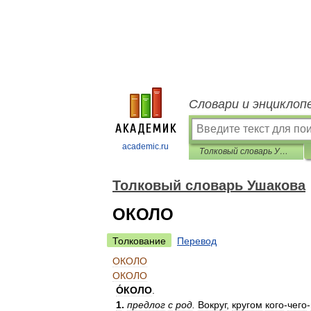
Словари и энциклоп
academic.ru
Толковый словарь Ушакова
Толковый словарь Ушакова
ОКОЛО
Толкование
Перевод
ОКОЛО
ОКОЛО
О́КОЛО
.
1
.
предлог
с
род
.
Вокруг
,
кругом
кого
-
чего
-