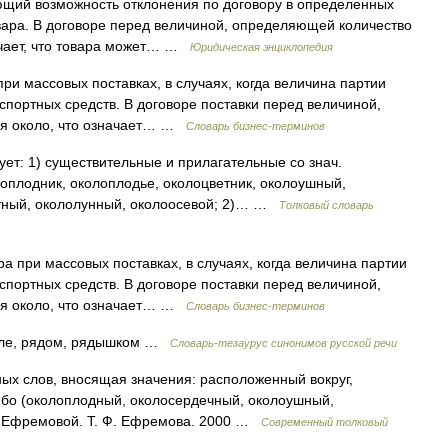
ющий возможность отклонения по договору в определенных
вара. В договоре перед величиной, определяющей количество
ачает, что товара может… …
Юридическая энциклопедия
ри массовых поставках, в случаях, когда величина партии
спортных средств. В договоре поставки перед величиной,
ся около, что означает… …
Словарь бизнес-терминов
ует: 1) существительные и прилагательные со знач.
лоплодник, околоплодье, околоцветник, околоушный,
етный, окололунный, околоосевой; 2)… …
Толковый словарь
а при массовых поставках, в случаях, когда величина партии
спортных средств. В договоре поставки перед величиной,
ся около, что означает… …
Словарь бизнес-терминов
дле, рядом, рядышком …
Словарь-тезаурус синонимов русской речи
ных слов, вносящая значения: расположенный вокруг,
либо (околоплодный, околосердечный, околоушный,
рь Ефремовой. Т. Ф. Ефремова. 2000 …
Современный толковый