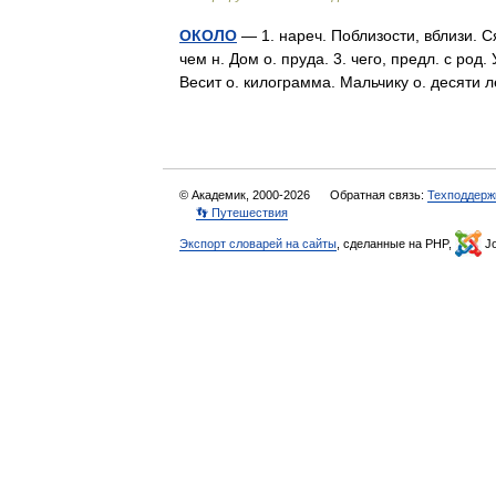
ОКОЛО
— 1. нареч. Поблизости, вблизи. Ся
чем н. Дом о. пруда. 3. чего, предл. с ро
Весит о. килограмма. Мальчику о. десяти
© Академик, 2000-2026
Обратная связь:
Техподдерж
👣 Путешествия
Экспорт словарей на сайты
, сделанные на PHP,
Jo