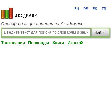
EN
DE
ES
FR
academic.ru
Словари и энциклопедии на Академике
Найти!
Толкования
Переводы
Книги
Игры ⚽