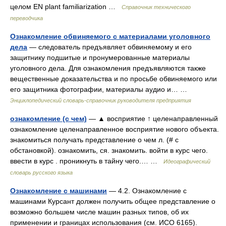
целом EN plant familiarization …
Справочник технического
переводчика
Ознакомление обвиняемого с материалами уголовного
дела
— следователь предъявляет обвиняемому и его
защитнику подшитые и пронумерованные материалы
уголовного дела. Для ознакомления предъявляются также
вещественные доказательства и по просьбе обвиняемого или
его защитника фотографии, материалы аудио и… …
Энциклопедический словарь-справочник руководителя предприятия
ознакомление (с чем)
— ▲ восприятие ↑ целенаправленный
ознакомление целенаправленное восприятие нового объекта.
знакомиться получать представление о чем л. (# с
обстановкой). ознакомить, ся. знакомить. войти в курс чего.
ввести в курс . проникнуть в тайну чего.… …
Идеографический
словарь русского языка
Ознакомление с машинами
— 4.2. Ознакомление с
машинами Курсант должен получить общее представление о
возможно большем числе машин разных типов, об их
применении и границах использования (см. ИСО 6165).