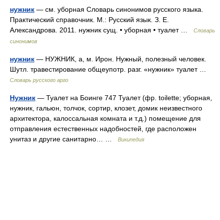
нужник
— см. уборная Словарь синонимов русского языка.
Практический справочник. М.: Русский язык. З. Е.
Александрова. 2011. нужник сущ. • уборная • туалет …
Словарь
синонимов
нужник
— НУЖНИК, а, м. Ирон. Нужный, полезный человек.
Шутл. травестирование общеупотр. разг. «нужник» туалет …
Словарь русского арго
Нужник
— Туалет на Боинге 747 Туалет (фр. toilette; уборная,
нужник, гальюн, толчок, сортир, клозет, домик неизвестного
архитектора, калоссальная комната и т.д.) помещение для
отправления естественных надобностей, где расположен
унитаз и другие санитарно… …
Википедия