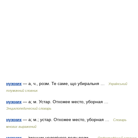
нужник
— а, ч., розм. Те саме, що убиральня …
Український
тлумачний словник
нужник
— а; м. Устар. Отхожее место, уборная …
Энциклопедический словарь
нужник
— а; м.; устар. Отхожее место, уборная …
Словарь
многих выражений
нужник
— іменник чоловічого роду розм …