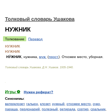
Толковый словарь Ушакова
НУЖНИК
Толкование
Перевод
НУЖНИК
НУЖНИК
НУ́ЖНИК
, нужника,
муж.
(
прост.
). Отхожее место, уборная.
Толковый словарь Ушакова
.
Д.Н. Ушаков.
1935-1940
.
.
Игры ⚽
Нужен реферат?
Синонимы
:
ватерклозет
,
гальюн
,
клозет
,
нужный
,
отхожее место
,
очко
,
параша
,
пердонарий
,
полезный
,
ретирада
,
сортир
,
сральник
,