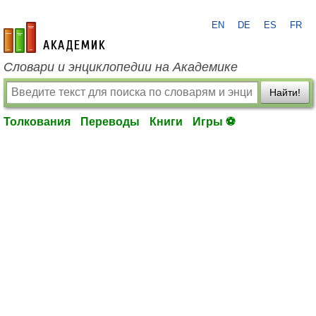
EN
DE
ES
FR
academic.ru
Словари и энциклопедии на Академике
Найти!
Толкования
Переводы
Книги
Игры ⚽