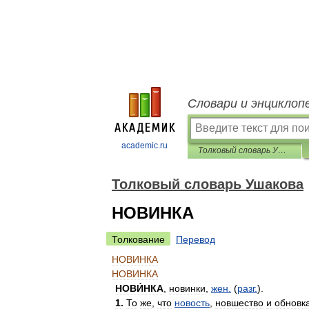
Словари и энциклоп
academic.ru
Толковый словарь Ушакова
Толковый словарь Ушакова
НОВИНКА
Толкование
Перевод
НОВИНКА
НОВИНКА
НОВИ́НКА
,
новинки
,
жен
.
(
разг
.
).
1
.
То
же
,
что
новость
,
новшество
и
обновк