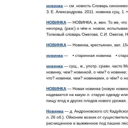
новинка
— см. новость Словарь синонимов 
З. Е. Александрова. 2011. новинка сущ. 1
НОВИНКА
— НОВИНКА, и, жен. То же, что н
неопред. (разг.) о чём н. новом, испытыва
Толковый словарь Ожегова. С.И. Ожегов,
НОВИНКА
— Новинка, крестьянин, зап. 15
новинка
— • старинная новинка • ста
новинка
— сущ., ж., употр. сравн. часто М
новинку, чем? новинкой, о чём? о новинке; 
что? новинки, чем? новинками, о чём? о
НОВИНКА
— Новая новинка (новую новинку
надевается на какую л. старую одежду или
пищу ягод и других плодов нового урожая
Новинка
— д. Андроновского с/с Кадуйског
л. 26 об.). Ойконим возник от существител
расчищенное и выжженное под пашню л