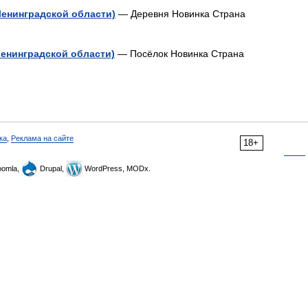
Ленинградской области)
— Деревня Новинка Страна
Ленинградской области)
— Посёлок Новинка Страна
ка
,
Реклама на сайте
18+
omla,
Drupal,
WordPress, MODx.