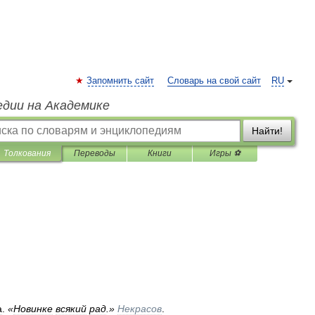
Запомнить сайт
Словарь на свой сайт
RU
едии на Академике
Найти!
Толкования
Переводы
Книги
Игры ⚽
а
.
«
Новинке
всякий
рад
.»
Некрасов
.