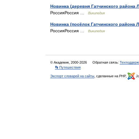
Новинка (деревня Гатчинского района 
РоссияРоссия …
Википедия
Новинка (посёлок Гатчинского района 
РоссияРоссия …
Википедия
© Академик, 2000-2026
Обратная связь:
Техподдерж
👣 Путешествия
Экспорт словарей на сайты
, сделанные на PHP,
Jo