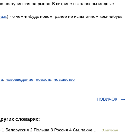
но
поступившая
на
рынок
.
В
витрине
выставлены
модные
разг
.
) -
о
чем
-
нибудь
новом
,
ранее
не
испытанном
кем
-
нибудь
.
на
,
нововведение
,
новость
,
новшество
НОВИЧОК
ругих словарях:
1 Белоруссия 2 Польша 3 Россия 4 См. также …
Википедия