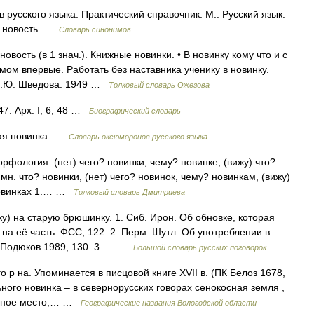
русского языка. Практический справочник. М.: Русский язык.
. • новость …
Словарь синонимов
овость (в 1 знач.). Книжные новинки. • В новинку кому что и с
емом впервые. Работать без наставника ученику в новинку.
 Н.Ю. Шведова. 1949 …
Толковый словарь Ожегова
47. Арх. I, 6, 48 …
Биографический словарь
рая новинка …
Словарь оксюморонов русского языка
орфология: (нет) чего? новинки, чему? новинке, (вижу) что?
мн. что? новинки, (нет) чего? новинок, чему? новинкам, (вижу)
 новинках 1.… …
Толковый словарь Дмитриева
) на старую брюшинку. 1. Сиб. Ирон. Об обновке, которая
 на её часть. ФСС, 122. 2. Перм. Шутл. Об употреблении в
. Подюков 1989, 130. 3.… …
Большой словарь русских поговорок
о р на. Упоминается в писцовой книге XVII в. (ПК Белоз 1678,
ьного новинка – в севернорусских говорах сенокосная земля ,
есное место,… …
Географические названия Вологодской области