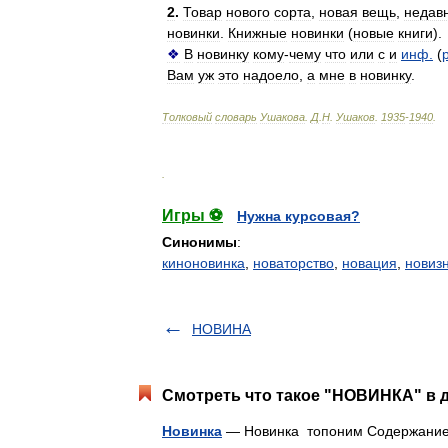
2
.
Товар
нового
сорта
,
новая
вещь
,
недав
новинки
.
Книжные
новинки
(
новые
книги
).
❖
В
новинку
кому
-
чему
что
или
с
и
инф
.
(
Вам
уж
это
надоело
,
а
мне
в
новинку
.
Толковый
словарь
Ушакова
.
Д
.
Н
.
Ушаков
.
1935
-
1940
.
.
Игры ⚽
Нужна курсовая?
Синонимы
:
киноновинка
,
новаторство
,
новация
,
новиз
НОВИНА
Смотреть что такое "НОВИНКА" в д
Новинка
— Новинка топоним Содержание 