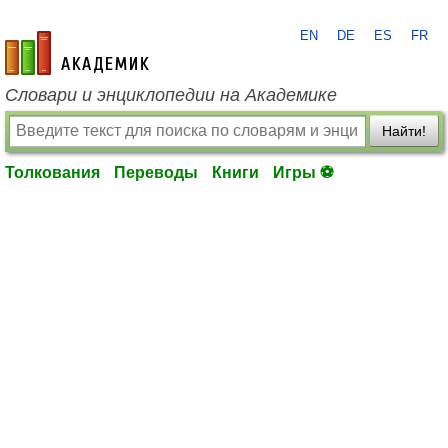
EN
DE
ES
FR
academic.ru
Словари и энциклопедии на Академике
Найти!
Толкования
Переводы
Книги
Игры ⚽