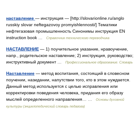
наставление
— инструкция — [http://slovarionline.ru/anglo
russkiy slovar neftegazovoy promyishlennosti/] Тематики
нефтегазовая промышленность Синонимы инструкция EN
instruction book …
Справочник технического переводчика
НАСТАВЛЕНИЕ
— 1) поучительное указание, нравоучение,
напр., родительское наставление; 2) инструкция, руководство;
инструктивный документ …
Профессиональное образование. Словарь
Наставление
— метод воспитания, состоящий в словесном
поучении, назидании, напутствии того, кто в этом нуждается.
Данный метод используется с целью исправления или
корректировки поведения человека, придания его образу
мыслей определенного направления… …
Основы духовной
культуры (энциклопедический словарь педагога)