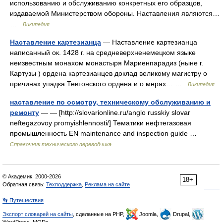
использованию и обслуживанию конкретных его образцов,
издаваемой Министерством обороны. Наставления являются…
…
Википедия
Наставление картезианца
— Наставление картезианца
написанный ок. 1428 г. на средневерхненемецком языке
неизвестным монахом монастыря Мариенпарадиз (ныне г.
Картузы ) ордена картезианцев доклад великому магистру о
причинах упадка Тевтонского ордена и о мерах… …
Википедия
наставление по осмотру, техническому обслуживанию и
ремонту
— — [http://slovarionline.ru/anglo russkiy slovar
neftegazovoy promyishlennosti/] Тематики нефтегазовая
промышленность EN maintenance and inspection guide …
Справочник технического переводчика
© Академик, 2000-2026
18+
Обратная связь:
Техподдержка
,
Реклама на сайте
👣 Путешествия
Экспорт словарей на сайты
, сделанные на PHP,
Joomla,
Drupal,
WordPress, MODx.