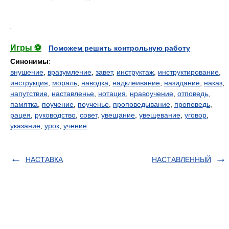
.
Игры ⚽
Поможем решить контрольную работу
Синонимы
:
внушение
,
вразумление
,
завет
,
инструктаж
,
инструктирование
,
инструкция
,
мораль
,
наводка
,
надклеивание
,
назидание
,
наказ
,
напутствие
,
наставленье
,
нотация
,
нравоучение
,
отповедь
,
памятка
,
поучение
,
поученье
,
проповедывание
,
проповедь
,
рацея
,
руководство
,
совет
,
увещание
,
увещевание
,
уговор
,
указание
,
урок
,
учение
НАСТАВКА
НАСТАВЛЕННЫЙ