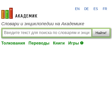
EN
DE
ES
FR
academic.ru
Словари и энциклопедии на Академике
Найти!
Толкования
Переводы
Книги
Игры ⚽