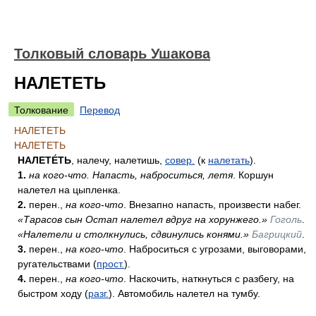
Толковый словарь Ушакова
НАЛЕТЕТЬ
Толкование
Перевод
НАЛЕТЕТЬ
НАЛЕТЕТЬ
НАЛЕТЕ́ТЬ
, налечу, налетишь,
совер.
(к
налетать
).
1.
на кого-что. Напасть, наброситься, летя
. Коршун
налетел на цыпленка.
2.
перен.,
на кого-что
. Внезапно напасть, произвести набег.
«Тарасов сын Остап налетел вдруг на хорунжего.»
Гоголь
.
«Налетели и столкнулись, сдвинулись конями.»
Багрицкий
.
3.
перен.,
на кого-что
. Наброситься с угрозами, выговорами,
ругательствами (
прост.
).
4.
перен.,
на кого-что
. Наскочить, наткнуться с разбегу, на
быстром ходу (
разг.
). Автомобиль налетел на тумбу.