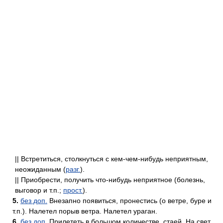
|| Встретиться, столкнуться с кем-чем-нибудь неприятным,
неожиданным (
разг.
).
|| Приобрести, получить что-нибудь неприятное (болезнь,
выговор и т.п.;
прост.
).
5.
без доп.
Внезапно появиться, пронестись (о ветре, буре и
т.п.). Налетел порыв ветра. Налетел ураган.
6.
без доп.
Прилететь в большом количестве, стаей. На свет