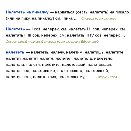
Налететь на пикалку
— нарваться (сесть, налететь) на пикало
(или на пику, на пикалку) см.: пика …
Словарь русского арго
Налететь
— I сов. неперех. см. налетать I II сов. неперех. см.
налетать II III сов. неперех. см. налетать III IV сов. неперех …
Современный толковый словарь русского языка Ефремовой
налететь
— налететь, налечу, налетим, налетишь, налетите,
налетит, налетят, налетя, налетел, налетела, налетело,
налетели, налети, налетите, налетевший, налетевшая,
налетевшее, налетевшие, налетевшего, налетевшей,
налетевшего, налетевших, налетевшему,… …
Формы слов