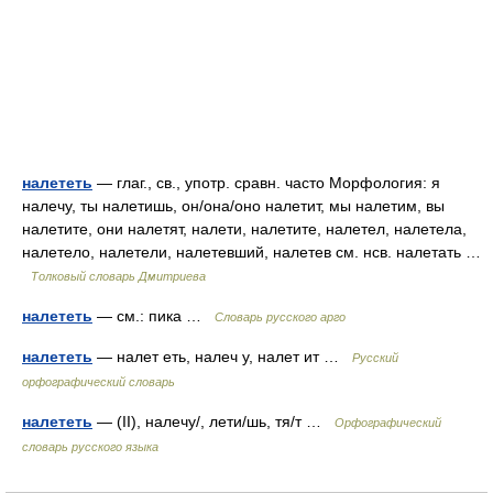
налететь
— глаг., св., употр. сравн. часто Морфология: я
налечу, ты налетишь, он/она/оно налетит, мы налетим, вы
налетите, они налетят, налети, налетите, налетел, налетела,
налетело, налетели, налетевший, налетев см. нсв. налетать …
Толковый словарь Дмитриева
налететь
— см.: пика …
Словарь русского арго
налететь
— налет еть, налеч у, налет ит …
Русский
орфографический словарь
налететь
— (II), налечу/, лети/шь, тя/т …
Орфографический
словарь русского языка