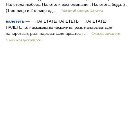
Налетела любовь. Налетели воспоминания. Налетела беда. 2.
(1 ое лицо и 2 е лицо ед …
Толковый словарь Ожегова
налететь
— НАЛЕТАТЬ/НАЛЕТЕТЬ НАЛЕТАТЬ/
НАЛЕТЕТЬ, наскакивать/наскочить, разг. напарываться/
напороться, разг. нарываться/нарваться …
Словарь-тезаурус
синонимов русской речи