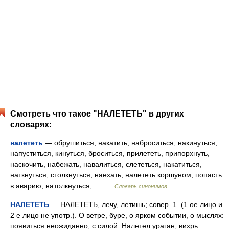
Смотреть что такое "НАЛЕТЕТЬ" в других
словарях:
налететь
— обрушиться, накатить, наброситься, накинуться,
напуститься, кинуться, броситься, прилететь, припорхнуть,
наскочить, набежать, навалиться, слететься, накатиться,
наткнуться, столкнуться, наехать, налететь коршуном, попасть
в аварию, натолкнуться,… …
Словарь синонимов
НАЛЕТЕТЬ
— НАЛЕТЕТЬ, лечу, летишь; совер. 1. (1 ое лицо и
2 е лицо не употр.). О ветре, буре, о ярком событии, о мыслях:
появиться неожиданно, с силой. Налетел ураган, вихрь.