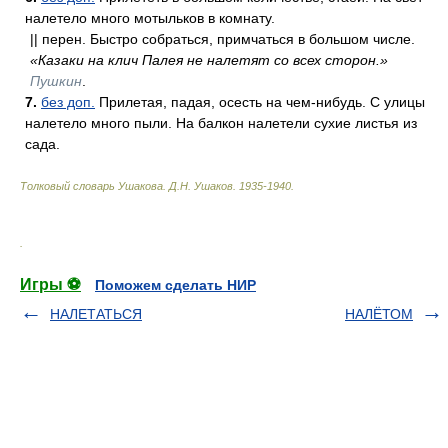
налетело много мотыльков в комнату.
|| перен. Быстро собраться, примчаться в большом числе.
«Казаки на клич Палея не налетят со всех сторон.»
Пушкин
.
7.
без доп.
Прилетая, падая, осесть на чем-нибудь. С улицы
налетело много пыли. На балкон налетели сухие листья из
сада.
Толковый словарь Ушакова
.
Д.Н. Ушаков.
1935-1940
.
.
Игры ⚽
Поможем сделать НИР
НАЛЕТАТЬСЯ
НАЛЁТОМ