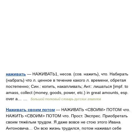
наживать
— НАЖИВАТЬ1, несов. (сов. нажить), что. Набирать
(набрать) что л. ценное в течение какого л. времени, обретая
постепенно; Син.: копить, накапливать; Ант.: лишаться [impf. to
amass, collect (money, goods, power, etc.) in great amounts, esp.
over a… …
Большой толковый словарь русских глаголов
Наживать своим потом
— НАЖИВАТЬ <СВОИМ> ПОТОМ что.
НАЖИТЬ <СВОИМ> ПОТОМ что. Прост. Экспрес. Приобретать
своим тяжёлым трудом. Я даже вовсе не стою этого Ивана
Антоновича… Он всю жизнь трудился, потом наживал себе