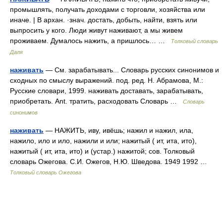
промышлять, получать доходами с торговли, хозяйства или
иначе. | В архан. ·знач. достать, добыть, найти, взять или
выпросить у кого. Люди живут наживают, а мы живем
проживаем. Думалось нажить, а пришлось… …
Толковый словарь
Даля
наживать
— См. зарабатывать... Словарь русских синонимов и
сходных по смыслу выражений. под. ред. Н. Абрамова, М.:
Русские словари, 1999. наживать доставать, зарабатывать,
приобретать. Ant. тратить, расходовать Словарь …
Словарь
синонимов
наживать
— НАЖИТЬ, иву, ивёшь; нажил и нажил, ила,
нажило, ило и ило, нажили и или; нажитый ( ит, ита, ито),
нажитый ( ит, ита, ито) и (устар.) нажитой; сов. Толковый
словарь Ожегова. С.И. Ожегов, Н.Ю. Шведова. 1949 1992 …
Толковый словарь Ожегова