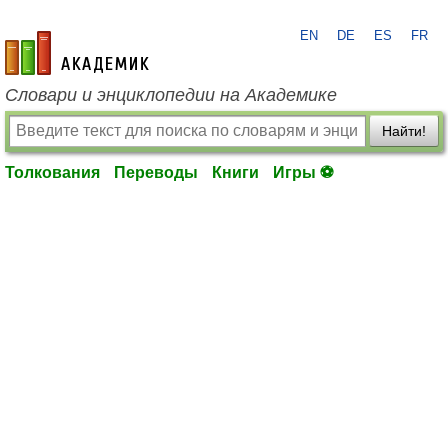
EN
DE
ES
FR
academic.ru
Словари и энциклопедии на Академике
Найти!
Толкования
Переводы
Книги
Игры ⚽