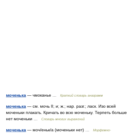
моченька
— чмоканье …
Краткий словарь анаграмм
моченька
— см. мочь II; и; ж.; нар. разг.; ласк. Изо всей
моченьки плакать. Кричать во всю моченьку. Терпеть больше
нет моченьки …
Словарь многих выражений
моченька
— моч/еньк/а (моченьки нет) …
Морфемно-