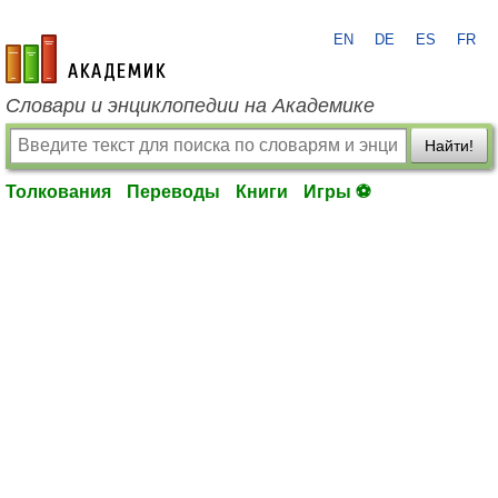
EN
DE
ES
FR
academic.ru
Словари и энциклопедии на Академике
Найти!
Толкования
Переводы
Книги
Игры ⚽