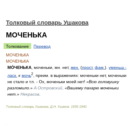
Толковый словарь Ушакова
МОЧЕНЬКА
Толкование
Перевод
МОЧЕНЬКА
МОЧЕНЬКА
МО́ЧЕНЬКА
, моченьки, мн. нет,
жен.
(
прост.
фам.
).
уменьш.-
2
ласк.
к
мочь
, преим. в выражениях: моченьки нет, моченьки
не стало и т.п. - Ох, моченьки моей нет!
«Всю головушку
разломило.»
А.Островский
.
«Вашему пахарю моченьки
нет.»
Некрасов
.
Толковый словарь Ушакова
.
Д.Н. Ушаков.
1935-1940
.
.