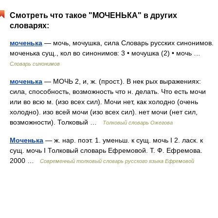
Смотреть что такое "МОЧЕНЬКА" в других
словарях:
моченька
— мочь, мочушка, сила Словарь русских синонимов.
моченька сущ., кол во синонимов: 3 • мочушка (2) • мочь …
Словарь синонимов
моченька
— МОЧЬ 2, и, ж. (прост.). В нек рых выражениях:
сила, способность, возможность что н. делать. Что есть мочи
или во всю м. (изо всех сил). Мочи нет, как холодно (очень
холодно). изо всей мочи (изо всех сил). нет мочи (нет сил,
возможности). Толковый …
Толковый словарь Ожегова
Моченька
— ж. нар. поэт. 1. уменьш. к сущ. мочь I 2. ласк. к
сущ. мочь I Толковый словарь Ефремовой. Т. Ф. Ефремова.
2000 …
Современный толковый словарь русского языка Ефремовой