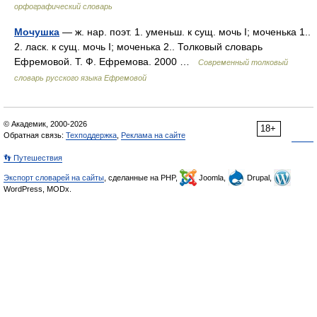
орфографический словарь
Мочушка
— ж. нар. поэт. 1. уменьш. к сущ. мочь I; моченька 1..
2. ласк. к сущ. мочь I; моченька 2.. Толковый словарь
Ефремовой. Т. Ф. Ефремова. 2000 …
Современный толковый
словарь русского языка Ефремовой
© Академик, 2000-2026
18+
Обратная связь:
Техподдержка
,
Реклама на сайте
👣 Путешествия
Экспорт словарей на сайты
, сделанные на PHP,
Joomla,
Drupal,
WordPress, MODx.