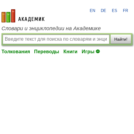
EN
DE
ES
FR
academic.ru
Словари и энциклопедии на Академике
Найти!
Толкования
Переводы
Книги
Игры ⚽