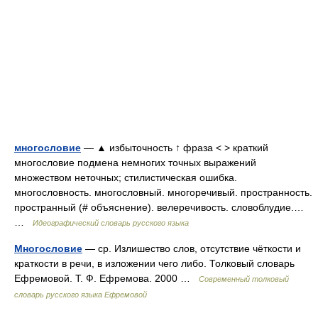
многословие
— ▲ избыточность ↑ фраза < > краткий
многословие подмена немногих точных выражений
множеством неточных; стилистическая ошибка.
многословность. многословный. многоречивый. пространность.
пространный (# объяснение). велеречивость. словоблудие.…
…
Идеографический словарь русского языка
Многословие
— ср. Излишество слов, отсутствие чёткости и
краткости в речи, в изложении чего либо. Толковый словарь
Ефремовой. Т. Ф. Ефремова. 2000 …
Современный толковый
словарь русского языка Ефремовой