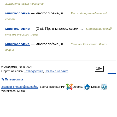
лингвистических терминов
многословие
— многосл овие, я …
Русский орфографический
словарь
многословие
— (2 с), Пр. о многосло/вии …
Орфографический
словарь русского языка
многословие
— многосло/вие, я …
Слитно. Раздельно. Через
дефис.
© Академик, 2000-2026
18+
Обратная связь:
Техподдержка
,
Реклама на сайте
👣 Путешествия
Экспорт словарей на сайты
, сделанные на PHP,
Joomla,
Drupal,
WordPress, MODx.