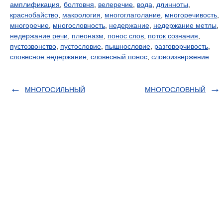
амплификация
,
болтовня
,
велеречие
,
вода
,
длинноты
,
краснобайство
,
макрология
,
многоглаголание
,
многоречивость
,
многоречие
,
многословность
,
недержание
,
недержание метлы
,
недержание речи
,
плеоназм
,
понос слов
,
поток сознания
,
пустозвонство
,
пустословие
,
пышнословие
,
разговорчивость
,
словесное недержание
,
словесный понос
,
словоизвержение
МНОГОСИЛЬНЫЙ
МНОГОСЛОВНЫЙ