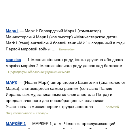
Марк I
— Марк I: Гарвардский Марк I (компьютер)
Манчестерский Марк I (компьютер) «Манчестерское дитя».
Mark I (танк) английский боевой танк «Mk.1» созданный в годы
Первой мировой войны …
Википедия
маркіза
— 1 іменник жіночого роду, істота дружина або дочка
маркіза маркіза 2 іменник жіночого роду дашок над балконом …
Орфографічний словник української мови
МАРК
— (Иоанн Марк) автор второго Евангелия (Евангелие от
Марка), считающегося самым ранним (согласно Папию
Иерапольскому, записанным со слов апостола Петра) и
предназначенного для новообращенных язычников.
Участвовал в миссионерских трудах апостола… …
Большой
Энциклопедический словарь
МАРКЁР 1
— МАРКЁР 1, а, м. Человек, прислуживающий