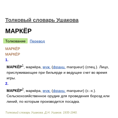
Толковый словарь Ушакова
МАРКЁР
Толкование
Перевод
МАРКЁР
МАРКЁР
1.
1
МАРКЁР
, маркёра,
муж.
(
франц.
marqueur) (спец.). Лицо,
прислуживающее при бильярде и ведущее счет во время
игры.
2.
2
МАРКЁР
, маркёра,
муж.
(
франц.
marqueur) (с.-х.).
Сельскохозяйственное орудие для проведения борозд или
линий, по которым производится посадка.
Толковый словарь Ушакова
.
Д.Н. Ушаков.
1935-1940
.