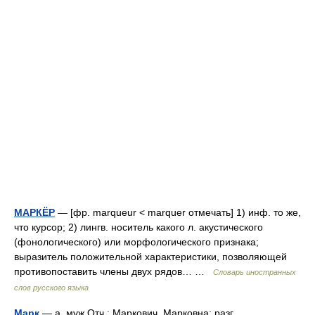
МАРКЁР
— [фр. marqueur < marquer отмечать] 1) инф. то же,
что курсор; 2) лингв. носитель какого л. акустического
(фонологического) или морфологического признака;
выразитель положительной характеристики, позволяющей
противопоставить члены двух рядов… …
Словарь иностранных
слов русского языка
Марк
— а, муж.Отч.: Маркович, Марковна; разг.