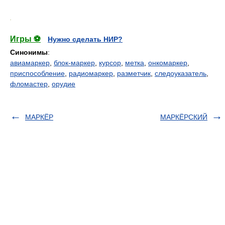
.
Игры ⚽
Нужно сделать НИР?
Синонимы
:
авиамаркер
,
блок-маркер
,
курсор
,
метка
,
онкомаркер
,
приспособление
,
радиомаркер
,
разметчик
,
следоуказатель
,
фломастер
,
орудие
МАРКЁР
МАРКЁРСКИЙ