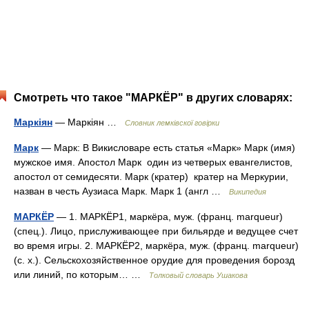
Смотреть что такое "МАРКЁР" в других словарях:
Маркіян
— Маркіян …
Словник лемківскої говірки
Марк
— Марк: В Викисловаре есть статья «Марк» Марк (имя)
мужское имя. Апостол Марк один из четверых евангелистов,
апостол от семидесяти. Марк (кратер) кратер на Меркурии,
назван в честь Аузиаса Марк. Марк 1 (англ …
Википедия
МАРКЁР
— 1. МАРКЁР1, маркёра, муж. (франц. marqueur)
(спец.). Лицо, прислуживающее при бильярде и ведущее счет
во время игры. 2. МАРКЁР2, маркёра, муж. (франц. marqueur)
(с. х.). Сельскохозяйственное орудие для проведения борозд
или линий, по которым… …
Толковый словарь Ушакова