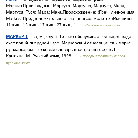
Маркыч.Производные: Маркуха; Маркуша; Маркуся; Мася;
Мартуся; Туся; Мара; Мака.Происхождение: (Греч. личное имя
Markos. Предположительно от лат. marcus молоток.)Именины:
11 янв., 15 янв., 17 янв., 27 янв., 1 …
Словарь личных имен
МАРКЁР 1
— а, м., одуш. Тот, кто обслуживает бильярд, ведет
счет при бильярдной игре. Маркёрский относящийся к маркё
ру, маркёрам. Толковый словарь иностранных слов Л. П.
Крысина. М: Русский язык, 1998 …
Словарь иностранных слов
русского языка