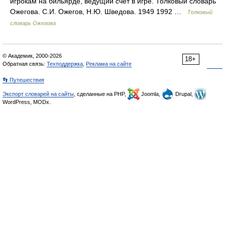
игрокам на бильярде, ведущий счёт в игре. Толковый словарь
Ожегова. С.И. Ожегов, Н.Ю. Шведова. 1949 1992 …
Толковый
словарь Ожегова
© Академик, 2000-2026
18+
Обратная связь:
Техподдержка
,
Реклама на сайте
👣 Путешествия
Экспорт словарей на сайты
, сделанные на PHP,
Joomla,
Drupal,
WordPress, MODx.