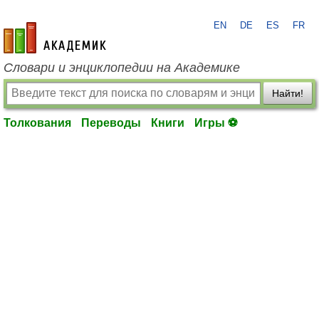
EN
DE
ES
FR
academic.ru
Словари и энциклопедии на Академике
Найти!
Толкования
Переводы
Книги
Игры ⚽