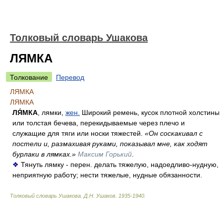
Толковый словарь Ушакова
ЛЯМКА
Толкование
Перевод
ЛЯМКА
ЛЯМКА
ЛЯ́МКА
, лямки,
жен.
Широкий ремень, кусок плотной холстины
или толстая бечева, перекидываемые через плечо и
служащие для тяги или носки тяжестей.
«Он соскакивал с
постели и, размахивая руками, показывал мне, как ходят
бурлаки в лямках.»
Максим Горький
.
❖
Тянуть лямку - перен. делать тяжелую, надоедливо-нудную,
неприятную работу; нести тяжелые, нудные обязанности.
Толковый словарь Ушакова
.
Д.Н. Ушаков.
1935-1940
.