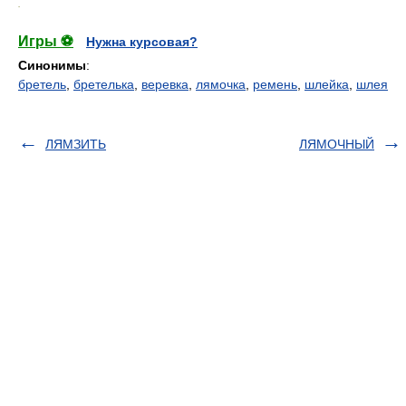
.
Игры ⚽
Нужна курсовая?
Синонимы
:
бретель
,
бретелька
,
веревка
,
лямочка
,
ремень
,
шлейка
,
шлея
ЛЯМЗИТЬ
ЛЯМОЧНЫЙ