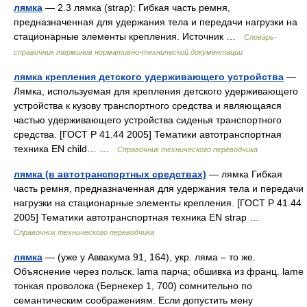
лямка
— 2.3 лямка (strap): Гибкая часть ремня,
предназначенная для удержания тела и передачи нагрузки на
стационарные элементы крепления. Источник …
Словарь-
справочник терминов нормативно-технической документации
лямка крепления детского удерживающего устройства
—
Лямка, используемая для крепления детского удерживающего
устройства к кузову транспортного средства и являющаяся
частью удерживающего устройства сиденья транспортного
средства. [ГОСТ Р 41.44 2005] Тематики автотранспортная
техника EN child… …
Справочник технического переводчика
лямка (в автотранспортных средствах)
— лямка Гибкая
часть ремня, предназначенная для удержания тела и передачи
нагрузки на стационарные элементы крепления. [ГОСТ Р 41.44
2005] Тематики автотранспортная техника EN strap …
Справочник технического переводчика
лямка
— (уже у Аввакума 91, 164), укр. ляма – то же.
Объяснение через польск. lama парча; обшивка из франц. lame
тонкая проволока (Бернекер 1, 700) сомнительно по
семантическим соображениям. Если допустить мену