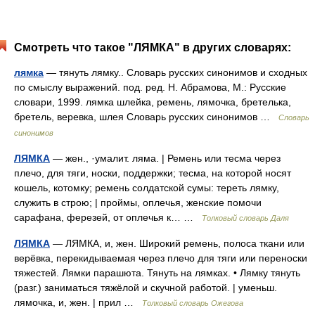
Смотреть что такое "ЛЯМКА" в других словарях:
лямка
— тянуть лямку.. Словарь русских синонимов и сходных
по смыслу выражений. под. ред. Н. Абрамова, М.: Русские
словари, 1999. лямка шлейка, ремень, лямочка, бретелька,
бретель, веревка, шлея Словарь русских синонимов …
Словарь
синонимов
ЛЯМКА
— жен., ·умалит. ляма. | Ремень или тесма через
плечо, для тяги, носки, поддержки; тесма, на которой носят
кошель, котомку; ремень солдатской сумы: тереть лямку,
служить в строю; | проймы, оплечья, женские помочи
сарафана, ферезей, от оплечья к… …
Толковый словарь Даля
ЛЯМКА
— ЛЯМКА, и, жен. Широкий ремень, полоса ткани или
верёвка, перекидываемая через плечо для тяги или переноски
тяжестей. Лямки парашюта. Тянуть на лямках. • Лямку тянуть
(разг.) заниматься тяжёлой и скучной работой. | уменьш.
лямочка, и, жен. | прил …
Толковый словарь Ожегова