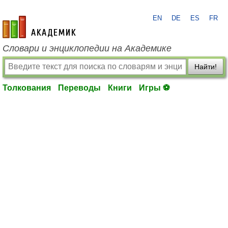
EN
DE
ES
FR
academic.ru
Словари и энциклопедии на Академике
Найти!
Толкования
Переводы
Книги
Игры ⚽