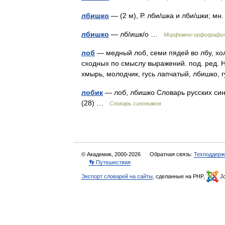
лбишко
— (2 м), Р. лби/шка и лби/шки; мн
лбишко
— лб/ишк/о …
Морфемно-орфографич
лоб
— медный лоб, семи пядей во лбу, хол
сходных по смыслу выражений. под. ред. Н.
хмырь, молодчик, гусь лапчатый, лбишко,
лобик
— лоб, лбишко Словарь русских сино
(28) …
Словарь синонимов
© Академик, 2000-2026
Обратная связь:
Техподдерж
👣 Путешествия
Экспорт словарей на сайты
, сделанные на PHP,
Jo