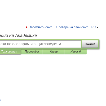
Запомнить сайт
Словарь на свой сайт
RU
едии на Академике
Найти!
Толкования
Переводы
Книги
Игры ⚽
б
.