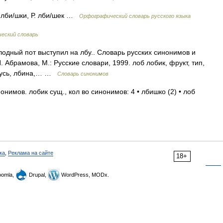
. лби/шки, Р. лби/шек …
Орфографический словарь русского языка
еский словарь
одный пот выступил на лбу.. Словарь русских синонимов и
 Абрамова, М.: Русские словари, 1999. лоб лобик, фрукт, тип,
 гусь, лбина,… …
Словарь синонимов
нимов. лобик сущ., кол во синонимов: 4 • лбишко (2) • лоб
ка
,
Реклама на сайте
18+
omla,
Drupal,
WordPress, MODx.