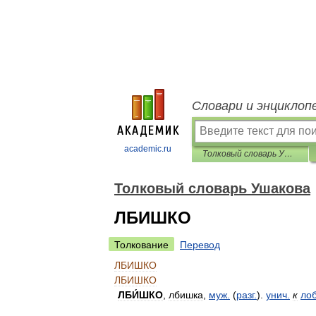
Словари и энциклоп
academic.ru
Толковый словарь Ушакова
Толковый словарь Ушакова
ЛБИШКО
Толкование
Перевод
ЛБИШКО
ЛБИШКО
ЛБИ́ШКО
,
лбишка
,
муж
.
(
разг
.
).
унич
.
к
ло