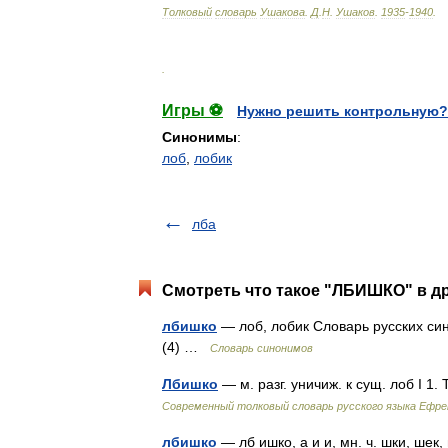
Толковый
словарь
Ушакова
.
Д
.
Н
.
Ушаков
.
1935
-
1940
.
.
Игры ⚽
Нужно решить контрольную?
Синонимы
:
лоб
,
лобик
лба
Смотреть что такое "ЛБИШКО" в др
лбишко
— лоб, лобик Словарь русских сино
(4) …
Словарь синонимов
Лбишко
— м. разг. уничиж. к сущ. лоб I 
Современный толковый словарь русского языка Ефр
лбишко
— лб ишко, а и и, мн. ч. шки, ше