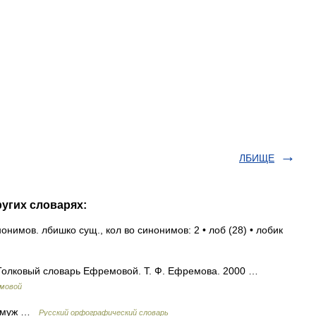
ЛБИЩЕ
угих словарях:
нимов. лбишко сущ., кол во синонимов: 2 • лоб (28) • лобик
1. Толковый словарь Ефремовой. Т. Ф. Ефремова. 2000 …
емовой
к, муж …
Русский орфографический словарь