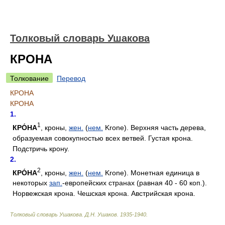
Толковый словарь Ушакова
КРОНА
Толкование
Перевод
КРОНА
КРОНА
1.
1
КРО́НА
, кроны,
жен.
(
нем.
Krone). Верхняя часть дерева,
образуемая совокупностью всех ветвей. Густая крона.
Подстричь крону.
2.
2
КРО́НА
, кроны,
жен.
(
нем.
Krone). Монетная единица в
некоторых
зап.
-европейских странах (равная 40 - 60 коп.).
Норвежская крона. Чешская крона. Австрийская крона.
Толковый словарь Ушакова
.
Д.Н. Ушаков.
1935-1940
.