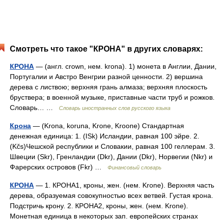
Смотреть что такое "КРОНА" в других словарях:
КРОНА
— (англ. crown, нем. krona). 1) монета в Англии, Дании,
Португалии и Австро Венгрии разной ценности. 2) вершина
дерева с листвою; верхняя грань алмаза; верхняя плоскость
бруствера; в военной музыке, приставные части труб и рожков.
Словарь… …
Словарь иностранных слов русского языка
Крона
— (Krona, koruna, Krone, Kroone) Стандартная
денежная единица: 1. (ISk) Исландии, равная 100 эйре. 2.
(Kčs)Чешской республики и Словакии, равная 100 геллерам. 3.
Швеции (Skr), Гренландии (Dkr), Дании (Dkr), Норвегии (Nkr) и
Фарерских островов (Fkr) …
Финансовый словарь
КРОНА
— 1. КРОНА1, кроны, жен. (нем. Krone). Верхняя часть
дерева, образуемая совокупностью всех ветвей. Густая крона.
Подстричь крону. 2. КРОНА2, кроны, жен. (нем. Krone).
Монетная единица в некоторых зап. европейских странах