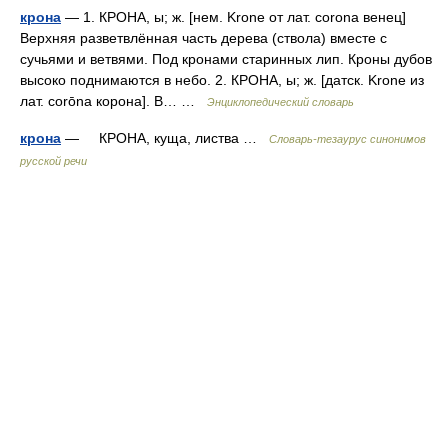
крона
— 1. КРОНА, ы; ж. [нем. Krone от лат. corona венец]
Верхняя разветвлённая часть дерева (ствола) вместе с
сучьями и ветвями. Под кронами старинных лип. Кроны дубов
высоко поднимаются в небо. 2. КРОНА, ы; ж. [датск. Krone из
лат. corōna корона]. В… …
Энциклопедический словарь
крона
— КРОНА, куща, листва …
Словарь-тезаурус синонимов
русской речи