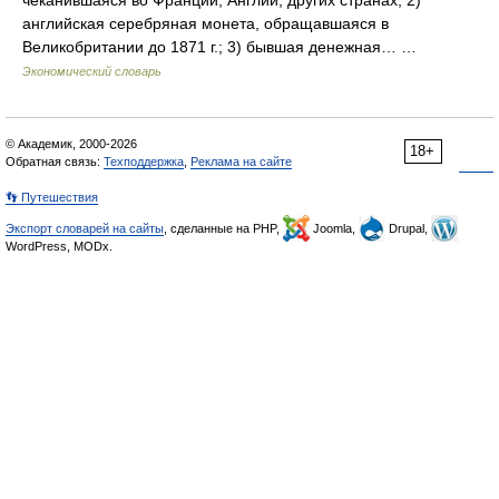
чеканившаяся во Франции, Англии, других странах; 2)
английская серебряная монета, обращавшаяся в
Великобритании до 1871 г.; 3) бывшая денежная… …
Экономический словарь
© Академик, 2000-2026
18+
Обратная связь:
Техподдержка
,
Реклама на сайте
👣 Путешествия
Экспорт словарей на сайты
, сделанные на PHP,
Joomla,
Drupal,
WordPress, MODx.