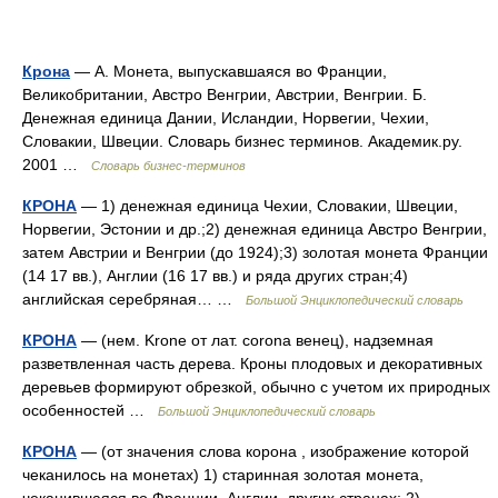
Крона
— А. Монета, выпускавшаяся во Франции,
Великобритании, Австро Венгрии, Австрии, Венгрии. Б.
Денежная единица Дании, Исландии, Норвегии, Чехии,
Словакии, Швеции. Словарь бизнес терминов. Академик.ру.
2001 …
Словарь бизнес-терминов
КРОНА
— 1) денежная единица Чехии, Словакии, Швеции,
Норвегии, Эстонии и др.;2) денежная единица Австро Венгрии,
затем Австрии и Венгрии (до 1924);3) золотая монета Франции
(14 17 вв.), Англии (16 17 вв.) и ряда других стран;4)
английская серебряная… …
Большой Энциклопедический словарь
КРОНА
— (нем. Krone от лат. corona венец), надземная
разветвленная часть дерева. Кроны плодовых и декоративных
деревьев формируют обрезкой, обычно с учетом их природных
особенностей …
Большой Энциклопедический словарь
КРОНА
— (от значения слова корона , изображение которой
чеканилось на монетах) 1) старинная золотая монета,