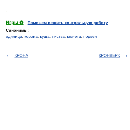
.
Игры ⚽
Поможем решить контрольную работу
Синонимы
:
единица
,
корона
,
куща
,
листва
,
монета
,
подвея
КРОНА
КРОНВЕРК