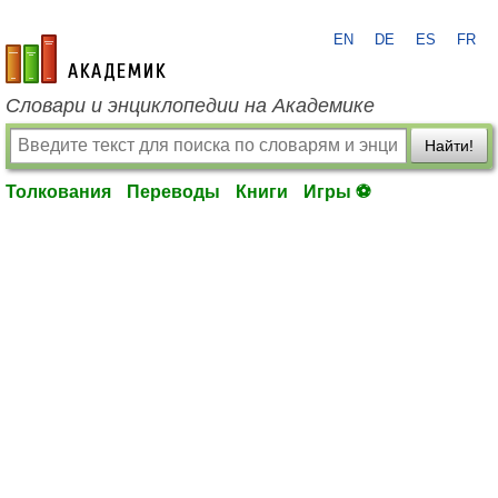
EN
DE
ES
FR
academic.ru
Словари и энциклопедии на Академике
Найти!
Толкования
Переводы
Книги
Игры ⚽