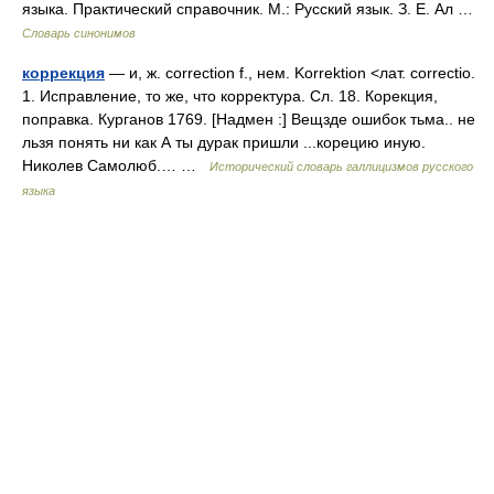
языка. Практический справочник. М.: Русский язык. З. Е. Ал …
Словарь синонимов
коррекция
— и, ж. correction f., нем. Korrektion <лат. correctio.
1. Исправление, то же, что корректура. Сл. 18. Корекция,
поправка. Курганов 1769. [Надмен :] Вещзде ошибок тьма.. не
льзя понять ни как А ты дурак пришли ...корецию иную.
Николев Самолюб.… …
Исторический словарь галлицизмов русского
языка