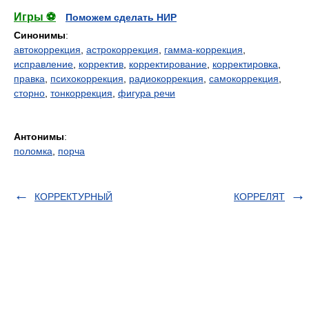
Игры ⚽
Поможем сделать НИР
Синонимы
:
автокоррекция
,
астрокоррекция
,
гамма-коррекция
,
исправление
,
корректив
,
корректирование
,
корректировка
,
правка
,
психокоррекция
,
радиокоррекция
,
самокоррекция
,
сторно
,
тонкоррекция
,
фигура речи
Антонимы
:
поломка
,
порча
КОРРЕКТУРНЫЙ
КОРРЕЛЯТ