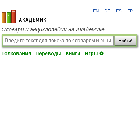
EN
DE
ES
FR
academic.ru
Словари и энциклопедии на Академике
Найти!
Толкования
Переводы
Книги
Игры ⚽