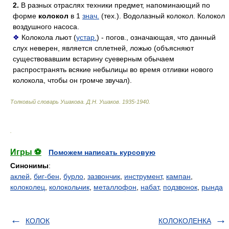
2.
В разных отраслях техники предмет, напоминающий по
форме
колокол
в 1
знач.
(тех.). Водолазный колокол. Колокол
воздушного насоса.
❖
Колокола льют (
устар.
) - погов., означающая, что данный
слух неверен, является сплетней, ложью (объясняют
существовавшим встарину суеверным обычаем
распространять всякие небылицы во время отливки нового
колокола, чтобы он громче звучал).
Толковый словарь Ушакова
.
Д.Н. Ушаков.
1935-1940
.
.
Игры ⚽
Поможем написать курсовую
Синонимы
:
аклей
,
биг-бен
,
бурло
,
зазвончик
,
инструмент
,
кампан
,
колоколец
,
колокольчик
,
металлофон
,
набат
,
подзвонок
,
рында
КОЛОК
КОЛОКОЛЕНКА