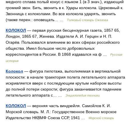
медного сплава полый конус с языком 1 (в 3 знач.), издающий
громкий звон. Бить, звонить в к. Удары колокола. Церковный к.
Звонница с колоколами. Во все колокола ударять, звонить
(также перен.: оповещать… …
Толковый словарь Ожегова
КОЛОКОЛ
— первая русская бесцензурная газета, 1857 65,
Лондон, 1865 67, Женева. Издатели А. И. Герцен и Н. П.
Огарёв. Пользовался влиянием во всех сферах российского
общества. Имел большое число добровольных
корреспондентов в России. В 1868 издавался на ф …
Русская
история
Колокол
— фигура пилотажа, выполняемая в вертикальной
плоскости: в начале траектория полета летательного аппарата
искривляется вверх с последующим крутым набором высоты
до полной потери скорости; фигура заканчивается падением
летательного аппарата с… …
Энциклопедия техники
КОЛОКОЛ
— верхняя часть виндзейля. Самойлов К. И.
Морской словарь. М. Л.: Государственное Военно морское
Издательство НКВМФ Союза ССР, 1941 …
Морской словарь