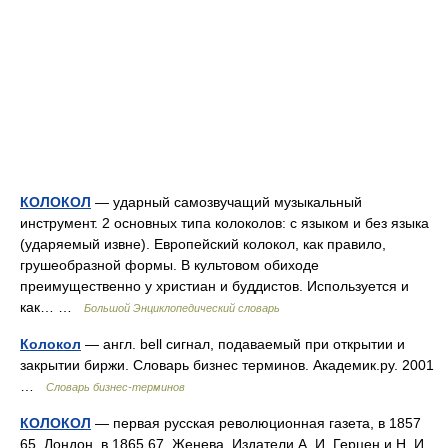
КОЛОКОЛ
— ударный самозвучащий музыкальный
инструмент. 2 основных типа колоколов: с языком и без языка
(ударяемый извне). Европейский колокол, как правило,
грушеобразной формы. В культовом обиходе
преимущественно у христиан и буддистов. Используется и
как… …
Большой Энциклопедический словарь
Колокол
— англ. bell сигнал, подаваемый при открытии и
закрытии биржи. Словарь бизнес терминов. Академик.ру. 2001
…
Словарь бизнес-терминов
КОЛОКОЛ
— первая русская революционная газета, в 1857
65, Лондон, в 1865 67, Женева. Издатели А. И. Герцен и Н. И.