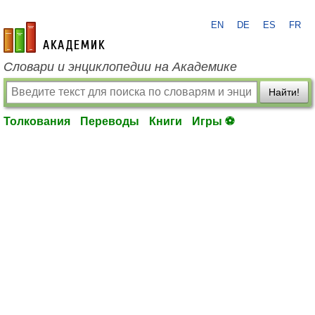
EN
DE
ES
FR
academic.ru
Словари и энциклопедии на Академике
Найти!
Толкования
Переводы
Книги
Игры ⚽