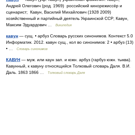
Андрей Олегович (род. 1969) российский кинорежиссёр и
сценарист; Кавун, Василий Михайлович (1928 2009)
хозяйственный и партийный деятель Украинской ССР; Кавун,
Максим Эдуардович …
Википедия
кавун
— сущ. • арбуз Словарь русских синонимов. Контекст 5.0
Информатик. 2012. кавун сущ., кол во синонимов: 2 • арбуз (13)
• …
Словарь синонимов
КАВУН
— муж. или каун зап. и южн. арбуз (гарбуз южн. тыква).
Кавунный, к кавуну относящийся Толковый словарь Даля. В.И.
Даль. 1863 1866 …
Толковый словарь Даля