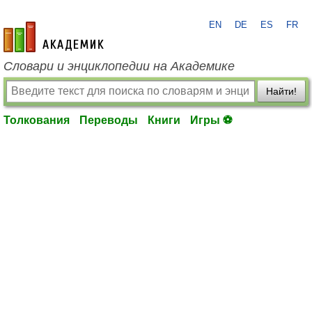
EN
DE
ES
FR
academic.ru
Словари и энциклопедии на Академике
Найти!
Толкования
Переводы
Книги
Игры ⚽