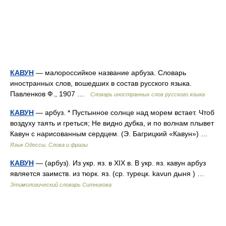
КАВУН
— малороссийкое название арбуза. Словарь
иностранных слов, вошедших в состав русского языка.
Павленков Ф., 1907 …
Словарь иностранных слов русского языка
КАВУН
— арбуз. * Пустынное солнце над морем встает. Чтоб
воздуху таять и греться; Не видно дубка, и по волнам плывет
Кавун с нарисованным сердцем. (Э. Багрицкий «Кавун») …
Язык Одессы. Слова и фразы
КАВУН
— (арбуз). Из укр. яз. в XIX в. В укр. яз. кавун арбуз
является заимств. из тюрк. яз. (ср. турецк. kavun дыня ) …
Этимологический словарь Ситникова