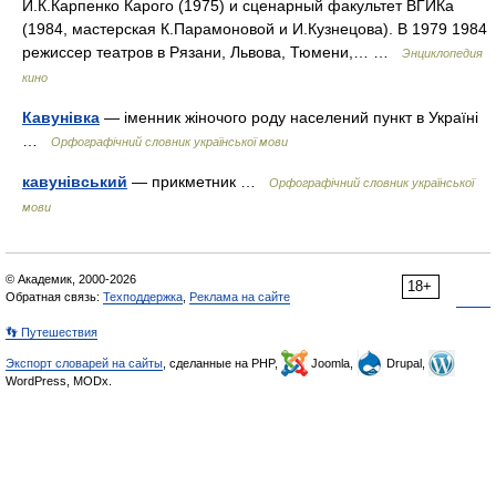
И.К.Карпенко Карого (1975) и сценарный факультет ВГИКа
(1984, мастерская К.Парамоновой и И.Кузнецова). В 1979 1984
режиссер театров в Рязани, Львова, Тюмени,… …
Энциклопедия
кино
Кавунівка
— іменник жіночого роду населений пункт в Україні
…
Орфографічний словник української мови
кавунівський
— прикметник …
Орфографічний словник української
мови
© Академик, 2000-2026
18+
Обратная связь:
Техподдержка
,
Реклама на сайте
👣 Путешествия
Экспорт словарей на сайты
, сделанные на PHP,
Joomla,
Drupal,
WordPress, MODx.