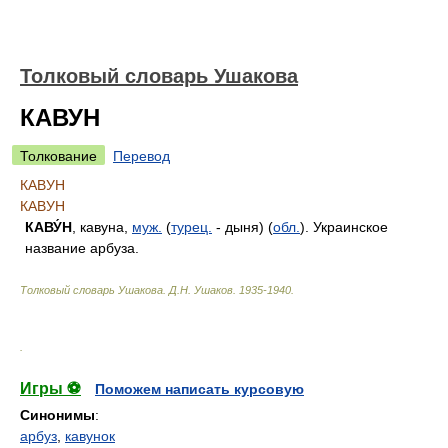
Толковый словарь Ушакова
КАВУН
Толкование
Перевод
КАВУН
КАВУН
КАВУ́Н
, кавуна,
муж.
(
турец.
- дыня) (
обл.
). Украинское
название арбуза.
Толковый словарь Ушакова
.
Д.Н. Ушаков.
1935-1940
.
.
Игры ⚽
Поможем написать курсовую
Синонимы
:
арбуз
,
кавунок