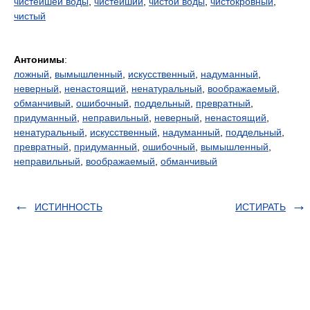
чистейшей воды
,
чистейший
,
чистой воды
,
чистокровный
,
чистый
Антонимы
:
ложный
,
вымышленный
,
искусственный
,
надуманный
,
неверный
,
ненастоящий
,
ненатуральный
,
воображаемый
,
обманчивый
,
ошибочный
,
поддельный
,
превратный
,
придуманный
,
неправильный
,
неверный
,
ненастоящий
,
ненатуральный
,
искусственный
,
надуманный
,
поддельный
,
превратный
,
придуманный
,
ошибочный
,
вымышленный
,
неправильный
,
воображаемый
,
обманчивый
ИСТИННОСТЬ
ИСТИРАТЬ