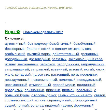
Толковый словарь Ушакова
.
Д.Н. Ушаков.
1935-1940
.
.
Игры ⚽
Поможем сделать НИР
Синонимы
:
аутентичный
,
без подмесу
,
безоблыжный
,
безобманный
,
бесспорный
,
биологический
,
в полном смысле слова
,
взабыльский
,
высшей марки
,
действительный
,
дознанный
,
доподлинный
,
достоверный
,
завзятый
,
заключающий в себе
истину
,
законченный
,
записной
,
заподлинный
,
заправдашний
,
заправдашный
,
заправский
,
изъенный
,
истовый
,
истый
,
каких
мало
,
кондовый
,
на все сто
,
настоящий
,
не из последних
,
невыдуманный
,
незатемненный
,
неложный
,
неподдельный
,
несомненный
,
отъявленный
,
первой марки
,
подлинный
,
правдивый
,
признанный
,
присный
,
прямой
,
реальный
,
с
большой буквы
,
с головы до ног
,
самый что ни на есть
,
святой
,
соответствующий истине
,
справедливый
,
стопроцентный
,
сущий
,
точный
,
устанавливаемый научно
,
форменный
,