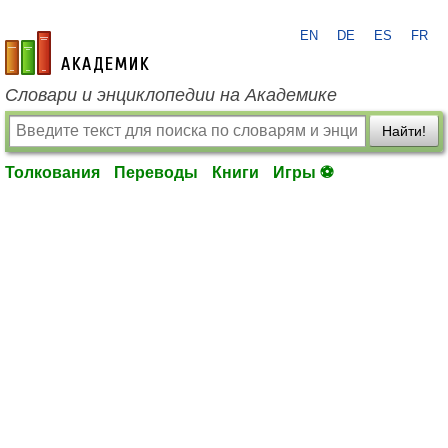
EN
DE
ES
FR
academic.ru
Словари и энциклопедии на Академике
Найти!
Толкования
Переводы
Книги
Игры ⚽