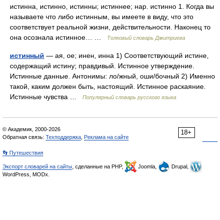
истинна, истинно, истинны; истиннее; нар. истинно 1. Когда вы
называете что либо истинным, вы имеете в виду, что это
соответствует реальной жизни, действительности. Наконец то
она осознала истинное… …
Толковый словарь Дмитриева
истинный
— ая, ое; инен, инна 1) Соответствующий истине,
содержащий истину; правдивый. Истинное утверждение.
Истинные данные. Антонимы: ло/жный, оши/бочный 2) Именно
такой, каким должен быть, настоящий. Истинное раскаяние.
Истинные чувства …
Популярный словарь русского языка
© Академик, 2000-2026
18+
Обратная связь:
Техподдержка
,
Реклама на сайте
👣 Путешествия
Экспорт словарей на сайты
, сделанные на PHP,
Joomla,
Drupal,
WordPress, MODx.