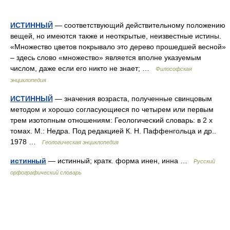
ИСТИННЫЙ
— соответствующий действительному положению
вещей, но имеются также и неоткрытые, неизвестные истины.
«Множество цветов покрывало это дерево прошедшей весной»
– здесь слово «множество» является вполне указуемым
числом, даже если его никто не знает; …
Философская
энциклопедия
ИСТИННЫЙ
— значения возраста, полученные свинцовым
методом и хорошо согласующиеся по четырем или первым
трем изотопным отношениям: Геологический словарь: в 2 х
томах. М.: Недра. Под редакцией К. Н. Паффенгольца и др..
1978 …
Геологическая энциклопедия
истинный
— истинный; кратк. форма инен, инна …
Русский
орфографический словарь