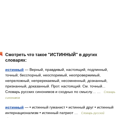
Смотреть что такое "ИСТИННЫЙ" в других
словарях:
истинный
— Верный, правдивый, настоящий, подлинный,
точный; бесспорный, неоспоримый, неопровержимый,
непреложный, непререкаемый, несомненный, дознанный,
признанный, доказанный. Прот. настоящий. См. точный...
Словарь русских синонимов и сходных по смыслу… …
Словарь
синонимов
истинный
— • истинный гуманист • истинный друг • истинный
интернационализм • истинный патриот …
Словарь русской