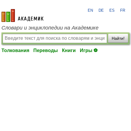
EN
DE
ES
FR
academic.ru
Словари и энциклопедии на Академике
Найти!
Толкования
Переводы
Книги
Игры ⚽