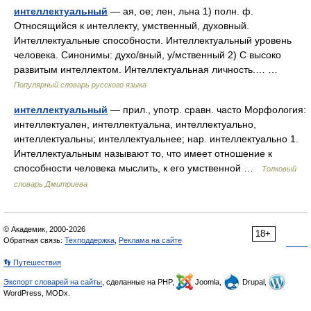
интеллектуальный
— ая, ое; лен, льна 1) полн. ф.
Относящийся к интеллекту, умственный, духовный.
Интеллектуальные способности. Интеллектуальный уровень
человека. Синонимы: духо/вный, у/мственный 2) С высоко
развитым интеллектом. Интеллектуальная личность.… …
Популярный словарь русского языка
интеллектуальный
— прил., употр. сравн. часто Морфология:
интеллектуален, интеллектуальна, интеллектуально,
интеллектуальны; интеллектуальнее; нар. интеллектуально 1.
Интеллектуальным называют то, что имеет отношение к
способности человека мыслить, к его умственной …
Толковый
словарь Дмитриева
© Академик, 2000-2026
18+
Обратная связь:
Техподдержка
,
Реклама на сайте
👣 Путешествия
Экспорт словарей на сайты
, сделанные на PHP,
Joomla,
Drupal,
WordPress, MODx.