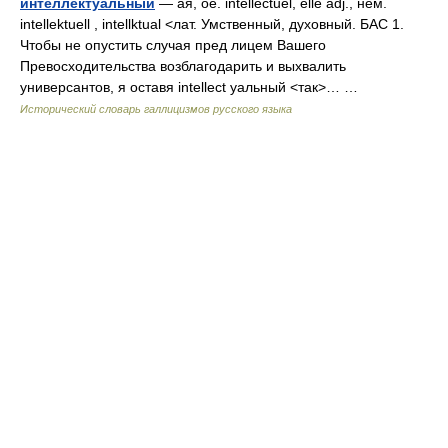
интеллектуальный
— ая, ое. intellectuel, elle adj., нем.
intellektuell , intellktual <лат. Умственный, духовный. БАС 1.
Чтобы не опустить случая пред лицем Вашего
Превосходительства возблагодарить и выхвалить
универсантов, я оставя intellect уальный <так>… …
Исторический словарь галлицизмов русского языка