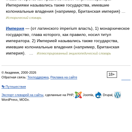
Империями назывались также государства, имевшие
колониальные владения (например, Британская империя) …
Исторический словарь
Империя
— (от латинского imperium власть), 1) монархическое
государство, глава которого, как правило, носил титул
императора. 2) Империей назывались также государства,
имевшие колониальные владения (например, Британская
империя). …
Иллюстрированный энциклопедический словарь
© Академик, 2000-2026
18+
Обратная связь:
Техподдержка
,
Реклама на сайте
👣 Путешествия
Экспорт словарей на сайты
, сделанные на PHP,
Joomla,
Drupal,
WordPress, MODx.