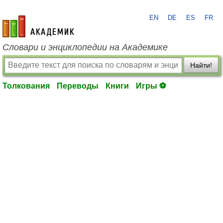
EN
DE
ES
FR
academic.ru
Словари и энциклопедии на Академике
Найти!
Толкования
Переводы
Книги
Игры ⚽