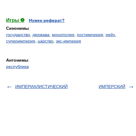
.
Игры ⚽
Нужен реферат?
Синонимы
:
государство
,
держава
,
монополия
,
постимперия
,
рейх
,
суперимперия
,
царство
,
экс-империя
Антонимы
:
республика
ИМПЕРИАЛИСТИЧЕСКИЙ
ИМПЕРСКИЙ