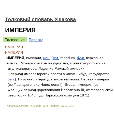
Толковый словарь Ушакова
ИМПЕРИЯ
Толкование
Перевод
ИМПЕРИЯ
ИМПЕРИЯ
ИМПЕ́РИЯ
, империи,
жен.
(
лат.
imperium,
букв.
верховная
власть). Монархическое государство, глава которого носит
титул императора. Падение Римской империи.
|| период императорской власти в каком-нибудь государстве
(
ист.
). Римская литература эпохи империи. Первая империя
(во Франции эпоха Наполеона I). Вторая империя (во
Франции период царствования Наполеона III, от февральской
революции 1848 г. до Парижской коммуны 1871).
Толковый словарь Ушакова
.
Д.Н. Ушаков.
1935-1940
.