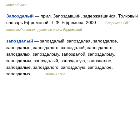
переводчика
Запоздалый
— прил. Запоздавший, задержавшийся. Толковый
словарь Ефремовой. Т. Ф. Ефремова. 2000 …
Современный
толковый словарь русского языка Ефремовой
запоздалый
— запоздалый, запоздалая, запоздалое,
запоздалые, запоздалого, запоздалой, запоздалого,
запоздалых, запоздалому, запоздалой, запоздалому,
запоздалым, запоздалый, запоздалую, запоздалое,
запоздалые, запоздалого, запоздалую, запоздалое,
запоздалых,… …
Формы слов