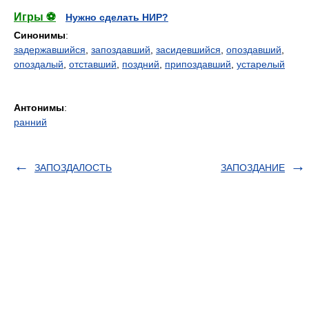
Игры ⚽
Нужно сделать НИР?
Синонимы
:
задержавшийся
,
запоздавший
,
засидевшийся
,
опоздавший
,
опоздалый
,
отставший
,
поздний
,
припоздавший
,
устарелый
Антонимы
:
ранний
ЗАПОЗДАЛОСТЬ
ЗАПОЗДАНИЕ