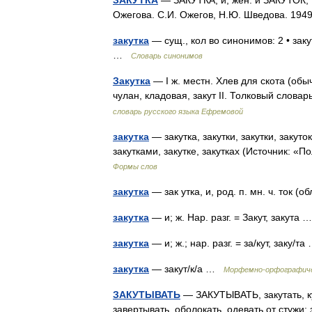
ЗАКУТКА
— ЗАКУТКА, и, жен. и ЗАКУТОК, тк
Ожегова. С.И. Ожегов, Н.Ю. Шведова. 19
закутка
— сущ., кол во синонимов: 2 • заку
…
Словарь синонимов
Закутка
— I ж. местн. Хлев для скота (обыч
чулан, кладовая, закут II. Толковый сло
словарь русского языка Ефремовой
закутка
— закутка, закутки, закутки, закуток
закутками, закутке, закутках (Источник: 
Формы слов
закутка
— зак утка, и, род. п. мн. ч. ток (о
закутка
— и; ж. Нар. разг. = Закут, закута
закутка
— и; ж.; нар. разг. = за/кут, заку/
закутка
— закут/к/а …
Морфемно-орфографиче
ЗАКУТЫВАТЬ
— ЗАКУТЫВАТЬ, закутать, кур
завертывать, оболокать, одевать от стужи; 