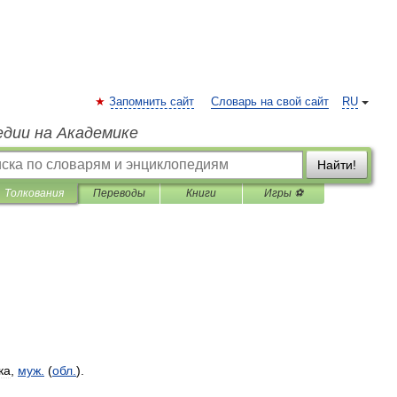
Запомнить сайт
Словарь на свой сайт
RU
едии на Академике
Найти!
Толкования
Переводы
Книги
Игры ⚽
ка
,
муж
.
(
обл
.
).