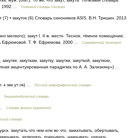
а, муж. (обл.). То же, что закут, закута. Толковый словарь
49 1992 …
Толковый словарь Ожегова
т (7) • закуток (6) Словарь синонимов ASIS. В.Н. Тришин. 2013
но мелкого); закут I. II ж. местн. Тесное, тёмное помещение;
варь Ефремовой. Т. Ф. Ефремова. 2000 …
Современный толковый
, закутке, закуткам, закутку, закутки, закуткой, закуткою,
«Полная акцентуированная парадигма по А. А. Зализняку») …
бл. к зак ут ок) …
Русский орфографический словарь
 …
Энциклопедический словарь
та …
Словарь многих выражений
ский словарь
ск. закутать что чем или во что, заматывать, обертывать,
закрывать, затворять, покрывать, накрывать; ухичать,