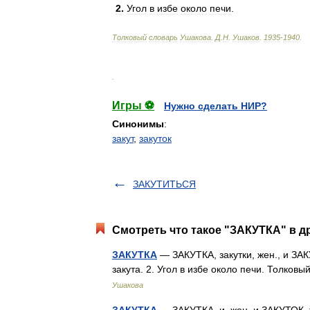
2
.
Угол
в
избе
около
печи
.
Толковый
словарь
Ушакова
.
Д
.
Н
.
Ушаков
.
1935
-
1940
.
.
Игры ⚽
Нужно сделать НИР?
Синонимы
:
закут
,
закуток
ЗАКУТИТЬСЯ
Смотреть что такое "ЗАКУТКА" в д
ЗАКУТКА
— ЗАКУТКА, закутки, жен., и ЗАКУ
закута. 2. Угол в избе около печи. Толко
Ушакова