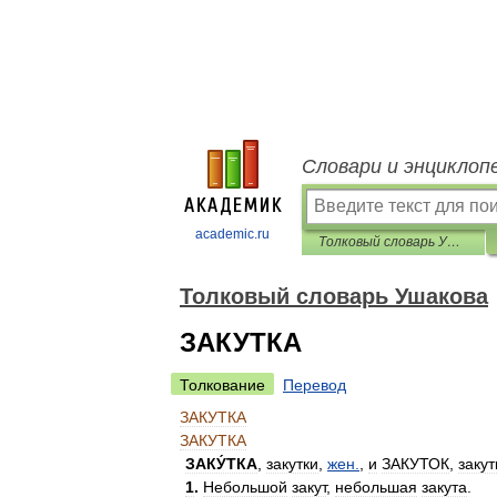
Словари и энциклоп
academic.ru
Толковый словарь Ушакова
Толковый словарь Ушакова
ЗАКУТКА
Толкование
Перевод
ЗАКУТКА
ЗАКУТКА
ЗАКУ́ТКА
,
закутки
,
жен
.
,
и
ЗАКУТОК
,
закут
1
.
Небольшой
закут
,
небольшая
закута
.