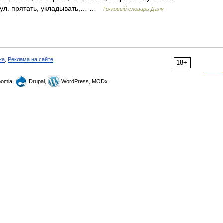
 тул. прятать, укладывать,… …
Толковый словарь Даля
ка
,
Реклама на сайте
18+
omla,
Drupal,
WordPress, MODx.