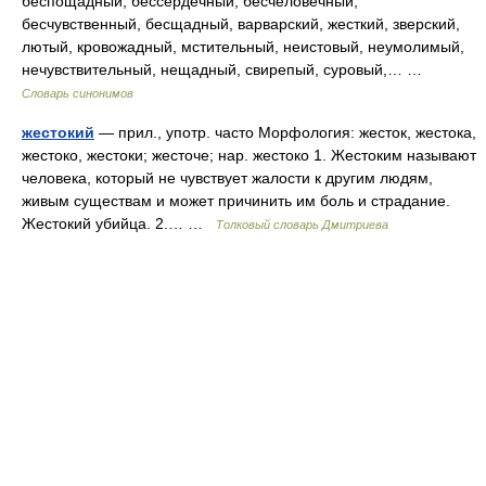
беспощадный, бессердечный, бесчеловечный,
бесчувственный, бесщадный, варварский, жесткий, зверский,
лютый, кровожадный, мстительный, неистовый, неумолимый,
нечувствительный, нещадный, свирепый, суровый,… …
Словарь синонимов
жестокий
— прил., употр. часто Морфология: жесток, жестока,
жестоко, жестоки; жесточе; нар. жестоко 1. Жестоким называют
человека, который не чувствует жалости к другим людям,
живым существам и может причинить им боль и страдание.
Жестокий убийца. 2.… …
Толковый словарь Дмитриева