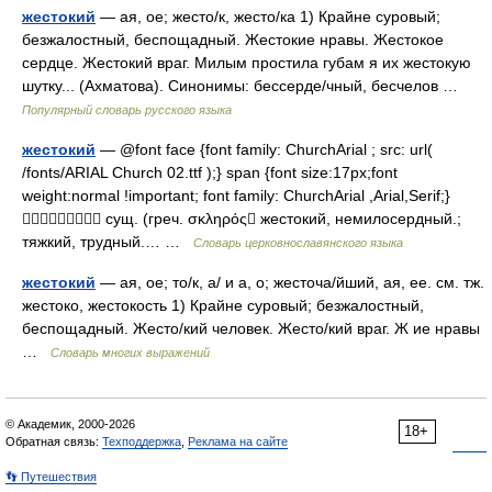
жестокий
— ая, ое; жесто/к, жесто/ка 1) Крайне суровый;
безжалостный, беспощадный. Жестокие нравы. Жестокое
сердце. Жестокий враг. Милым простила губам я их жестокую
шутку... (Ахматова). Синонимы: бессерде/чный, бесчелов …
Популярный словарь русского языка
жестокий
— @font face {font family: ChurchArial ; src: url(
/fonts/ARIAL Church 02.ttf );} span {font size:17px;font
weight:normal !important; font family: ChurchArial ,Arial,Serif;}
 сущ. (греч. σκληρός жестокий, немилосердный.;
тяжкий, трудный.… …
Словарь церковнославянского языка
жестокий
— ая, ое; то/к, а/ и а, о; жесточа/йший, ая, ее. см. тж.
жестоко, жестокость 1) Крайне суровый; безжалостный,
беспощадный. Жесто/кий человек. Жесто/кий враг. Ж ие нравы
…
Словарь многих выражений
© Академик, 2000-2026
18+
Обратная связь:
Техподдержка
,
Реклама на сайте
👣 Путешествия