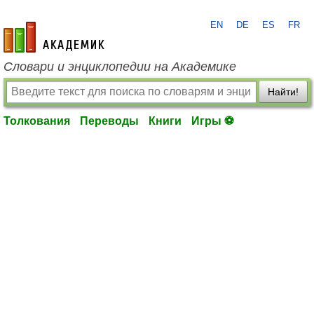
EN
DE
ES
FR
academic.ru
Словари и энциклопедии на Академике
Найти!
Толкования
Переводы
Книги
Игры ⚽