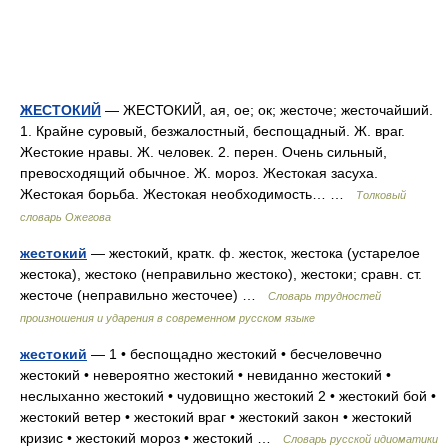
ЖЕСТОКИЙ
— ЖЕСТОКИЙ, ая, ое; ок; жесточе; жесточайший.
1. Крайне суровый, безжалостный, беспощадный. Ж. враг.
Жестокие нравы. Ж. человек. 2. перен. Очень сильный,
превосходящий обычное. Ж. мороз. Жестокая засуха.
Жестокая борьба. Жестокая необходимость… …
Толковый
словарь Ожегова
жестокий
— жестокий, кратк. ф. жесток, жестока (устарелое
жестока), жестоко (неправильно жестоко), жестоки; сравн. ст.
жесточе (неправильно жесточее) …
Словарь трудностей
произношения и ударения в современном русском языке
жестокий
— 1 • беспощадно жестокий • бесчеловечно
жестокий • невероятно жестокий • невиданно жестокий •
неслыханно жестокий • чудовищно жестокий 2 • жестокий бой •
жестокий ветер • жестокий враг • жестокий закон • жестокий
кризис • жестокий мороз • жестокий …
Словарь русской идиоматики