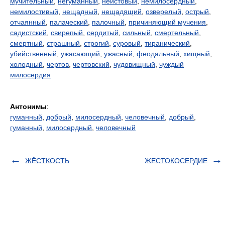
мучительный
,
негуманный
,
неистовый
,
немилосердный
,
немилостивый
,
нещадный
,
нещадящий
,
озверелый
,
острый
,
отчаянный
,
палаческий
,
палочный
,
причиняющий мучения
,
садистский
,
свирепый
,
сердитый
,
сильный
,
смертельный
,
смертный
,
страшный
,
строгий
,
суровый
,
тиранический
,
убийственный
,
ужасающий
,
ужасный
,
феодальный
,
хищный
,
холодный
,
чертов
,
чертовский
,
чудовищный
,
чуждый
милосердия
Антонимы
:
гуманный
,
добрый
,
милосердный
,
человечный
,
добрый
,
гуманный
,
милосердный
,
человечный
ЖЁСТКОСТЬ
ЖЕСТОКОСЕРДИЕ