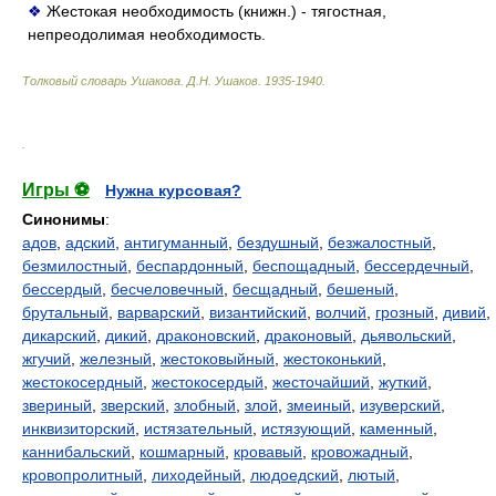
❖
Жестокая необходимость (книжн.) - тягостная,
непреодолимая необходимость.
Толковый словарь Ушакова
.
Д.Н. Ушаков.
1935-1940
.
.
Игры ⚽
Нужна курсовая?
Синонимы
:
адов
,
адский
,
антигуманный
,
бездушный
,
безжалостный
,
безмилостный
,
беспардонный
,
беспощадный
,
бессердечный
,
бессердый
,
бесчеловечный
,
бесщадный
,
бешеный
,
брутальный
,
варварский
,
византийский
,
волчий
,
грозный
,
дивий
,
дикарский
,
дикий
,
драконовский
,
драконовый
,
дьявольский
,
жгучий
,
железный
,
жестоковыйный
,
жестоконький
,
жестокосердный
,
жестокосердый
,
жесточайший
,
жуткий
,
звериный
,
зверский
,
злобный
,
злой
,
змеиный
,
изуверский
,
инквизиторский
,
истязательный
,
истязующий
,
каменный
,
каннибальский
,
кошмарный
,
кровавый
,
кровожадный
,
кровопролитный
,
лиходейный
,
людоедский
,
лютый
,