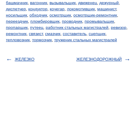
башмачник
,
вагонник
,
вызывальщик
,
движенец
,
дежурный
,
диспетчер
,
кондуктор
,
кочегар
,
локомотивщик
,
машинист
,
носильщик
,
обходчик
,
осмотрщик
,
осмотрщик-ремонтник
,
переездчик
,
пломбировщик
,
проводник
,
промывальщик
,
пропарщик
,
путеец
,
работник стальных магистралей
,
ревизор
,
ремонтник
,
связист
,
смазчик
,
составитель
,
сцепщик
,
тепловозник
,
тормозчик
,
труженик стальных магистралей
ЖЕЛЕЗКО
ЖЕЛЕЗНОДОРОЖНЫЙ