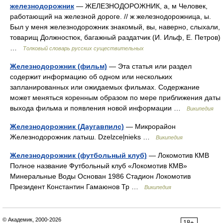
железнодорожник
— ЖЕЛЕЗНОДОРОЖНИК, а, м Человек,
работающий на железной дороге. // ж железнодорожница, ы.
Был у меня железнодорожник знакомый, вы, наверно, слыхали,
товарищ Должностюк, багажный раздатчик (И. Ильф, Е. Петров)
…
Толковый словарь русских существительных
Железнодорожник (фильм)
— Эта статья или раздел
содержит информацию об одном или нескольких
запланированных или ожидаемых фильмах. Содержание
может меняться коренным образом по мере приближения даты
выхода фильма и появления новой информации …
Википедия
Железнодорожник (Даугавпилс)
— Микрорайон
Железнодорожник латыш. Dzelzceļnieks …
Википедия
Железнодорожник (футбольный клуб)
— Локомотив КМВ
Полное название Футбольный клуб «Локомотив КМВ»
Минеральные Воды Основан 1986 Стадион Локомотив
Президент Константин Гамаюнов Тр …
Википедия
© Академик, 2000-2026
18+