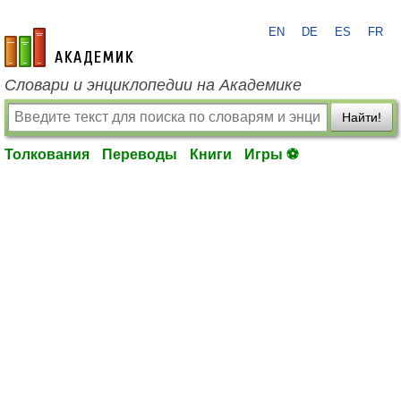
EN
DE
ES
FR
academic.ru
Словари и энциклопедии на Академике
Найти!
Толкования
Переводы
Книги
Игры ⚽