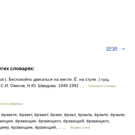
ЕРЗЯ
угих словарях:
.). Беспокойно двигаться на месте. Ё. на стуле. | сущ.
а. С.И. Ожегов, Н.Ю. Шведова. 1949 1992 …
Толковый словарь
есное ударение
ёрзаете, ёрзает, ёрзают, ёрзая, ёрзал, ёрзала, ёрзало, ёрзали,
зающее, ёрзающие, ёрзающего, ёрзающей, ёрзающего,
ющему, ёрзающим, ёрзающий,… …
Формы слов