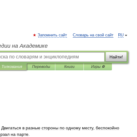
Запомнить сайт
Словарь на свой сайт
RU
едии на Академике
Найти!
Толкования
Переводы
Книги
Игры ⚽
.
Двигаться
в
разные
стороны
по
одному
месту
,
беспокойно
ерзал
на
парте
.