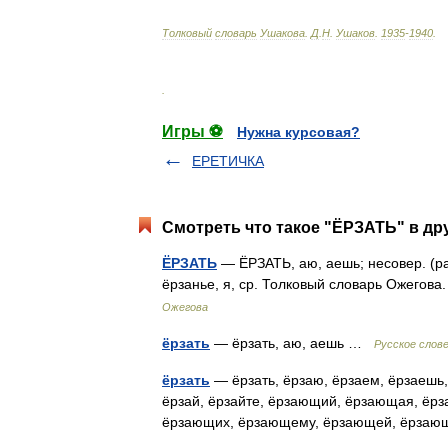
Толковый
словарь
Ушакова
.
Д
.
Н
.
Ушаков
.
1935
-
1940
.
.
Игры ⚽
Нужна курсовая?
ЕРЕТИЧКА
Смотреть что такое "ЁРЗАТЬ" в др
ЁРЗАТЬ
— ЁРЗАТЬ, аю, аешь; несовер. (разг
ёрзанье, я, ср. Толковый словарь Ожегов
Ожегова
ёрзать
— ёрзать, аю, аешь …
Русское слов
ёрзать
— ёрзать, ёрзаю, ёрзаем, ёрзаешь, 
ёрзай, ёрзайте, ёрзающий, ёрзающая, ёр
ёрзающих, ёрзающему, ёрзающей, ёрза