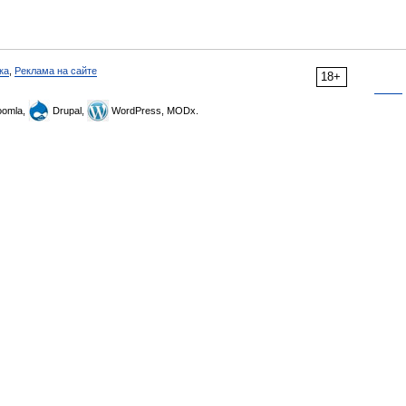
ка
,
Реклама на сайте
18+
omla,
Drupal,
WordPress, MODx.