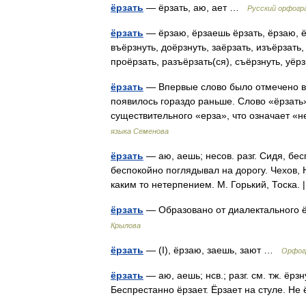
ёрзать
— ёрзать, аю, ает …
Русский орфогр
ёрзать
— ёрзаю, ёрзаешь ёрзать, ёрзаю, ё
въёрзнуть, доёрзнуть, заёрзать, изъёрзать,
проёрзать, разъёрзать(ся), съёрзнуть, у
ёрзать
— Впервые слово было отмечено в с
появилось гораздо раньше. Слово «ёрзать»
существительного «ерза», что означает 
языка Семенова
ёрзать
— аю, аешь; несов. разг. Сидя, бес
беспокойно поглядывал на дорогу. Чехов, 
каким то нетерпением. М. Горький, Тоска
ёрзать
— Образовано от диалектального
Крылова
ёрзать
— (I), ёрзаю, заешь, зают …
Орфогр
ёрзать
— аю, аешь; нсв.; разг. см. тж. ёрз
Беспрестанно ёрзает. Ёрзает на стуле. Н