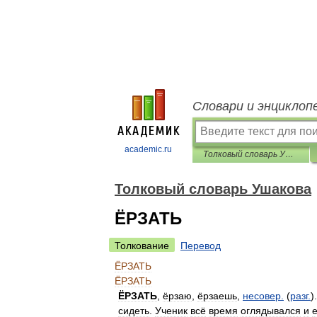
Словари и энциклоп
academic.ru
Толковый словарь Ушакова
Толковый словарь Ушакова
ЁРЗАТЬ
Толкование
Перевод
ЁРЗАТЬ
ЁРЗАТЬ
ЁРЗАТЬ
,
ёрзаю
,
ёрзаешь
,
несовер
.
(
разг
.
)
сидеть
.
Ученик
всё
время
оглядывался
и