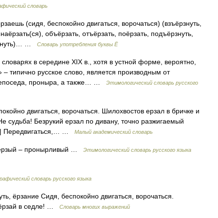
афический словарь
рзаешь (сидя, беспокойно двигаться, ворочаться) (взъёрзнуть,
 наёрзать(ся), объёрзать, отъёрзать, поёрзать, подъёрзнуть,
ёрзнуть)… …
Словарь употребления буквы Ё
ловарях в середине XIX в., хотя в устной форме, вероятно,
 – типично русское слово, является производным от
«непоседа, проныра, а также… …
Этимологический словарь русского
покойно двигаться, ворочаться. Шилохвостов ерзал в бричке и
Не судьба! Безрукий ерзал по дивану, точно разжигаемый
. || Передвигаться,… …
Малый академический словарь
 ёрзый – пронырливый …
Этимологический словарь русского языка
афический словарь русского языка
нуть, ёрзание Сидя, беспокойно двигаться, ворочаться.
е ёрзай в седле! …
Словарь многих выражений